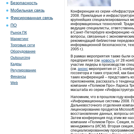
Безопасность
Мобильная связь
Конференции из серии «Инфраструк
2008. Прикладные и инфраструктурн
Фиксированная связь
крупнейших специализированных ме
информационных технологий. Традиц
ПО
ведущие специалисты, ответственны
в Санкт-Петербурге конференцию «И
Рынок ПК
вопросы, связанные с экономически
Маркетинг
рекомендаций библиотеки передового
информационной безопасности, тех
Торговые сети
2005 г.).
Оборудование
В рамках мероприятия также были 
Outsourcing
предприятия (см.
новость
от 28 нояб
Кадры
участие лидеры в производстве специ
(см.
анонс
мероприятия от 21 ноября
Регулирование
госсектора и таких отраслей, как ба
Финансы
таких конференций – представить к
приложениям, рассказать о тенденц
Web
компании «Поликом Про» Лариса Треп
масштаба из серии «Инфраструктур
Напомним, что в прошлом году кон
«Информационные системы 2008. Пр
Дальневосточного отделения компан
лицензированию продуктов Microsof
восстановление данных, вопросы оп
Затем конференция под этим же наз
компании «Поликом Про». Секция, 
менеджмента (ИСМ). Вторая секция
специализированному программному 