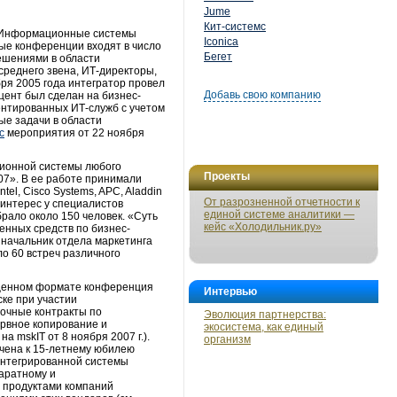
Jume
Кит-системс
 «Информационные системы
Iconica
ые конференции входят в число
Бегет
ешениями в области
реднего звена, ИТ-директоры,
ря 2005 года интегратор провел
Добавь свою компанию
цент был сделан на бизнес-
ентированных ИТ-служб с учетом
ые задачи в области
с
мероприятия от 22 ноября
ионной системы любого
Проекты
07». В ее работе принимали
el, Cisco Systems, APC, Aladdin
От разрозненной отчетности к
 интерес у специалистов
единой системе аналитики —
брало около 150 человек. «Суть
кейс «Холодильник.ру»
енных средств по бизнес-
 начальник отдела маркетинга
о 60 встреч различного
ащенном формате конференция
Интервью
ке при участии
рочные контракты по
Эволюция партнерства:
ервное копирование и
экосистема, как единый
а mskIT от 8 ноября 2007 г.).
организм
очена к 15-летнему юбилею
интегрированной системы
аратному и
 продуктами компаний