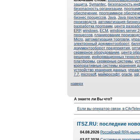
Ключевые слова:
информационная 
защита
,
Symantec
,
безопасность ин
безопасность организации
,
програм
обеспечение
,
программное обеспече
бизнес процессов
,
Java
,
Java прило
производств
,
автоматизация бизнес
разработка программ
,
центр разраб
ERP
,
windows
,
ECM
,
windows server 
процессов
,
планирование производс
Micro
,
автоматизация торговли
,
упра
электронный документооборот
,
билл
документооборот предприятия
,
опти
серверное оборудование
,
центр обр
решение
,
информационных техноло
платформы
,
серверные системы
,
ус
корпоративные системы хранения д
устройство хранения данных
,
управ
7.7
,
microsoft
,
майкрософт
,
oracle
,
sql
наверх
А знаете ли Вы что?
Если вы оператор связи, в CityTe
ITSZ.RU: последние нов
04.08.2026
Российский RPA-рынок
03.07.2026
Системные программи