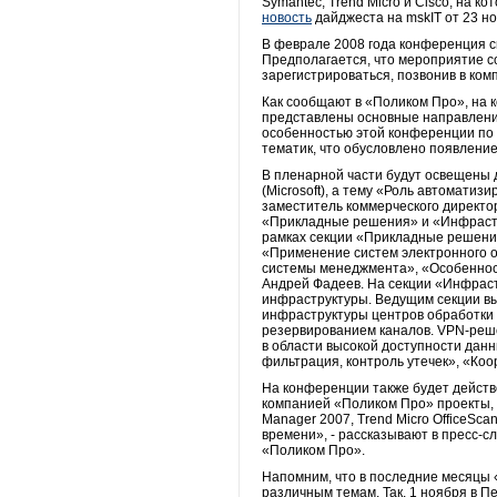
Symantec, Trend Micro и Cisco, на 
новость
дайджеста на mskIT от 23 ноя
В феврале 2008 года конференция сн
Предполагается, что мероприятие с
зарегистрироваться, позвонив в ком
Как сообщают в «Поликом Про», на
представлены основные направлени
особенностью этой конференции по
тематик, что обусловлено появлением
В пленарной части будут освещены 
(Microsoft), а тему «Роль автомати
заместитель коммерческого директо
«Прикладные решения» и «Инфрастр
рамках секции «Прикладные решени
«Применение систем электронного 
системы менеджмента», «Особенност
Андрей Фадеев. На секции «Инфрас
инфраструктуры. Ведущим секции в
инфраструктуры центров обработки
резервированием каналов. VPN-реше
в области высокой доступности дан
фильтрация, контроль утечек», «Коо
На конференции также будет действ
компанией «Поликом Про» проекты, в 
Manager 2007, Trend Micro OfficeSca
времени», - рассказывают в пресс-
«Поликом Про».
Напомним, что в последние месяцы 
различным темам. Так, 1 ноября в П