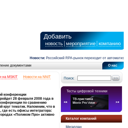
Добавить
новость
мероприятие
компанию
Новости:
Российский RPA-рынок переходит от автоматизации за
ление документами
О нас
и на MSKIT
Новости на NNIT
Поиск:
Тесты цифровой техники
ой конференции
ойдет 28 февраля 2008 года в
 конференции по сравнению
круг тематик. Напомним, что в
 где есть офисы интегратора:
 городах «Поликом Про» активно
Каталог компаний
Мегаплан