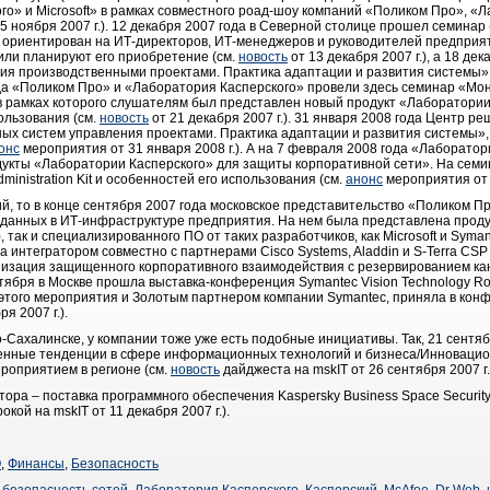
о» и Microsoft» в рамках совместного роад-шоу компаний «Поликом Про», «
5 ноября 2007 г.). 12 декабря 2007 года в Северной столице прошел семина
 ориентирован на ИТ-директоров, ИТ-менеджеров и руководителей предприя
или планируют его приобретение (см.
новость
от 13 декабря 2007 г.), а 18 де
ния производственными проектами. Практика адаптации и развития системы»
 года «Поликом Про» и «Лаборатория Касперского» провели здесь семинар «М
в рамках которого слушателям был представлен новый продукт «Лаборатори
ользования (см.
новость
от 21 декабря 2007 г.). 31 января 2008 года Центр ре
х систем управления проектами. Практика адаптации и развития системы», 
онс
мероприятия от 31 января 2008 г.). А на 7 февраля 2008 года «Лаборато
укты «Лаборатории Касперского» для защиты корпоративной сети». На семи
inistration Kit и особенностей его использования (см.
анонс
мероприятия от 7
й, то в конце сентября 2007 года московское представительство «Поликом П
данных в ИТ-инфраструктуре предприятия. На нем была представлена проду
 так и специализированного ПО от таких разработчиков, как Microsoft и Syman
ода интегратором совместно с партнерами Cisco Systems, Aladdin и S-Terra CS
изация защищенного корпоративного взаимодействия с резервированием ка
4 октября в Москве прошла выставка-конференция Symantec Vision Technology 
этого мероприятия и Золотым партнером компании Symantec, приняла в конф
я 2007 г.).
-Сахалинске, у компании тоже уже есть подобные инициативы. Так, 21 сентя
нные тенденции в сфере информационных технологий и бизнеса/Инноваци
роприятием в регионе (см.
новость
дайджеста на mskIT от 26 сентября 2007 г. 
тора – поставка программного обеспечения Kaspersky Business Space Securi
окой на mskIT от 11 декабря 2007 г.).
О
,
Финансы
,
Безопасность