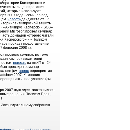
Лаборатории Касперского» и
р «Аспекты лицензирования
тий, которые используют
кабря 2007 года - семинар под
 (см.
новость
дайджеста от 17
ониторинг антивирусной защиты
и» «Антивирус Касперский SOS»
шений Microsoft провел семинар
часть докладов которого читали
рия Касперского» и «Поликом
наре пройдет представление
 февраля 2008 г.).
ро» провело семинар по теме
кция как производителей
tec (см.
новость
на mskIT от 24
P был проведен семинар-
налов» (см.
анонс
мероприятия
Roadshow 2007. Компания
еренции активное участие (см.
бря 2007 года здесь завершилась
онные решения Поликом Про»,
).
ty Законодательному собранию