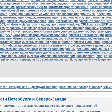
безопасность сетей
,
Лаборатория Касперского
,
Касперский
,
McAfee
,
Dr Web
,
формационных систем обеспечение безопасности
,
анализ информационной б
мирование
,
автоматизация учета
,
автоматизация управления
,
языки програм
ние microsoft
,
программное обеспечение лицензия
,
разработка программног
жения
,
операционная система windows
,
управление предприятием
,
операцио
а
,
автоматизация склада
,
автоматизация технологических
,
программы автома
отки
,
система документооборота
,
linux
,
автоматизация документооборота
,
авт
2003
,
windows vista
,
автоматизация
,
программы windows
,
CRM система
,
ERP с
тва
,
управление производством
,
система управления предприятием
,
система
вление бизнес процессами
,
система электронного документооборота
,
внедре
инг
,
SAP
,
CRM
,
организация документооборота
,
системы автоматизации
,
авто
мизация бизнес процессов
,
интеграция
,
системная интеграция
,
интеграция 
аботки данных
,
системы хранения данных
,
storage
,
системы хранения
,
управл
гий
,
информационные системы
,
системный интегратор
,
хранение данных
,
се
тройства хранения данных
,
сервер хранения данных
,
сеть хранения данных
,
анных
,
организация хранения данных
,
управление хранением данных
,
технол
ление персоналом
,
система управления персоналом
,
documentum
,
lotus
,
1с
,
1с
,
sql server
,
sql сервер
,
ms sql
,
agnitum
,
outpost agnitum
,
agnitum firewall
,
agnitum 
lecom.ru есть для вас индивидуальное предложение по прокладке последней ми
ости Петербурга и Северо-Запада
 переходит от автоматизации задач к управлению процессами и AI
сты обсудили переход на отечественные ОС для встроенных систем