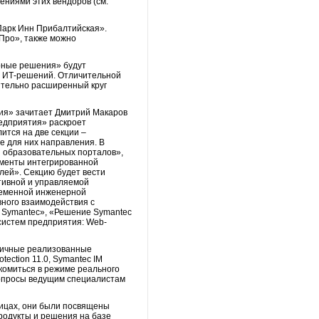
ениями этих вендоров (см.
«Парк Инн Прибалтийская».
 Про», также можно
рные решения» будут
я ИТ-решений. Отличительной
тельно расширенный круг
ия» зачитает Дмитрий Макаров
редприятия» раскроет
ится на две секции –
 для них направления. В
 образовательных порталов»,
ементы интегрированной
лей». Секцию будет вести
тивной и управляемой
ременной инженерной
ного взаимодействия с
 Symantec», «Решение Symantec
систем предприятия: Web-
зличные реализованные
tection 11.0, Symantec IM
накомиться в режиме реального
 вопросы ведущим специалистам
лицах, они были посвящены
Продукты и решения на базе