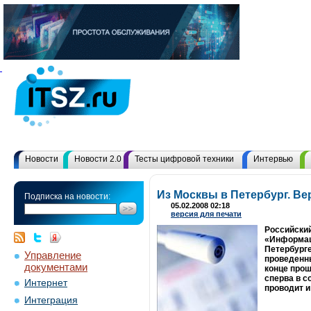
Новости
Новости 2.0
Тесты цифровой техники
Интервью
Из Москвы в Петербург. В
Подписка на новости:
05.02.2008 02:18
версия для печати
Российский
«Информац
Петербурге
Управление
проведенны
документами
конце прош
сперва в с
Интернет
проводит и
Интеграция