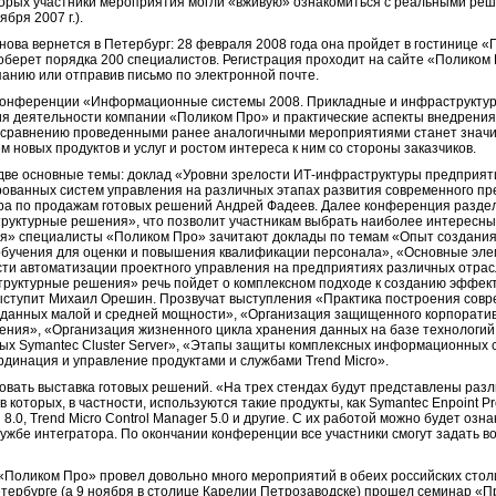
которых участники мероприятия могли «вживую» ознакомиться с реальными реш
бря 2007 г.).
ова вернется в Петербург: 28 февраля 2008 года она пройдет в гостинице 
оберет порядка 200 специалистов. Регистрация проходит на сайте «Поликом
панию или отправив письмо по электронной почте.
 конференции «Информационные системы 2008. Прикладные и инфраструкту
я деятельности компании «Поликом Про» и практические аспекты внедрени
 сравнению проведенными ранее аналогичными мероприятиями станет значи
 новых продуктов и услуг и ростом интереса к ним со стороны заказчиков.
две основные темы: доклад «Уровни зрелости ИТ-инфраструктуры предприят
зированных систем управления на различных этапах развития современного п
ра по продажам готовых решений Андрей Фадеев. Далее конференция раздел
уктурные решения», что позволит участникам выбрать наиболее интересные
я» специалисты «Поликом Про» зачитают доклады по темам «Опыт создания
обучения для оценки и повышения квалификации персонала», «Основные эл
и автоматизации проектного управления на предприятиях различных отрас
труктурные решения» речь пойдет о комплексном подходе к созданию эффек
ыступит Михаил Орешин. Прозвучат выступления «Практика построения сов
 данных малой и средней мощности», «Организация защищенного корпоратив
ния», «Организация жизненного цикла хранения данных на базе технологий
ных Symantec Cluster Server», «Этапы защиты комплексных информационных 
рдинация и управление продуктами и службами Trend Micro».
овать выставка готовых решений. «На трех стендах будут представлены ра
которых, в частности, используются такие продукты, как Symantec Enpoint Pro
n 8.0, Trend Micro Control Manager 5.0 и другие. С их работой можно будет оз
службе интегратора. По окончании конференции все участники смогут задать
«Поликом Про» провел довольно много мероприятий в обеих российских сто
етербурге (а 9 ноября в столице Карелии Петрозаводске) прошел семинар «