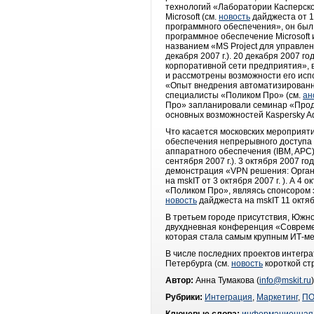
технологий «Лаборатории Касперског
Microsoft (см.
новость
дайджеста от 1
программного обеспечения», он был
программное обеспечение Microsoft 
названием «MS Project для управле
декабря 2007 г.). 20 декабря 2007
корпоративной сети предприятия», 
и рассмотрены возможности его исп
«Опыт внедрения автоматизированны
специалисты «Поликом Про» (см.
ан
Про» запланировали семинар «Прод
основных возможностей Каspersky Adm
Что касается московских мероприяти
обеспечения непрерывного доступа 
аппаратного обеспечения (IBM, APC),
сентября 2007 г.). 3 октября 2007 г
демонстрация «VPN решения: Орган
на mskIT от 3 октября 2007 г. ). А 
«Поликом Про», являясь спонсором 
новость
дайджеста на mskIT 11 октябр
В третьем городе присутствия, Южно
двухдневная конференция «Совреме
которая стала самым крупным ИТ-ме
В числе последних проектов интегра
Петербурга (см.
новость
короткой стр
Автор:
Анна Тумакова (
info@mskit.ru
)
Рубрики:
Интеграция
,
Маркетинг
,
П