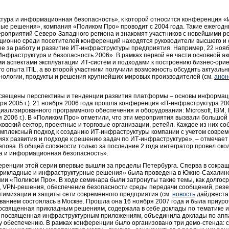
тура и информационная безопасность», к которой относится конференция
ые решения», компания «Поликом Про» проводит с 2004 года. Такие ежегодн
роприятий Северо-Западного региона и знакомят участников с новейшими р
ионно среди посетителей конференций находятся руководители высшего и с
е за работу и развитие ИТ-инфраструктуры предприятия. Например, 22 нояб
нфраструктура и безопасность 2006». В рамках первой ее части основной ак
ми аспектами эксплуатации ИТ-систем и подходами к построению бизнес-ори
 опыта ITIL, а во второй участники получили возможность обсудить актуальн
нологии, продукты и решения крупнейших мировых производителей (см.
анон
освещены перспективы и тенденции развития платформы – основы информац
ря 2005 г.). 21 ноября 2006 года прошла конференция «IT-инфраструктура 20
ализированного программного обеспечения и оборудования: Microsoft, IBM, Int
 2006 г.). В «Поликом Про» отметили, что эти мероприятия вызвали большой
нковский сектор, проектные и торговые организации, ретейл. Каждое из них со
омплексный подход к созданию ИТ-инфраструктуры компании с учетом соврем
иях развития и подходе к решению задач по ИТ-инфраструктуре», – отмечает
ова. В общей сложности только за последние 2 года интегратор провел окол
а и информационная безопасность».
ференции этой серии впервые вышли за пределы Петербурга. Сперва в сокр
икладные и инфраструктурные решения» была проведена в Южно-Сахалинс
ии «Поликом Про». В ходе семинара были затронуты такие темы, как долгос
t, VPN-решения, обеспечение безопасности среды передачи сообщений, рез
тимизации и защиты сети современного предприятия (см.
новость
дайджеста н
ванием состоялась в Москве. Прошла она 16 ноября 2007 года и была приур
посвященная прикладным решениям, содержала в себе доклады по тематике 
, посвященная инфраструктурным приложениям, объединила доклады по апп
обеспечению. В рамках конференции было организовано три демо-стенда: с