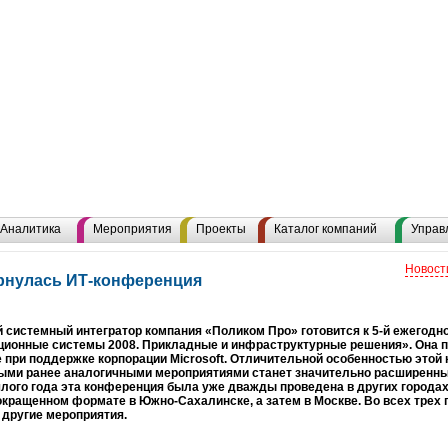
Аналитика
Мероприятия
Проекты
Каталог компаний
Управ
Новост
ернулась ИТ-конференция
 системный интегратор компания «Поликом Про» готовится к 5-й ежегодн
ионные системы 2008. Прикладные и инфраструктурные решения». Она пр
 при поддержке корпорации Microsoft. Отличительной особенностью этой
ми ранее аналогичными мероприятиями станет значительно расширенный 
лого года эта конференция была уже дважды проведена в других городах,
окращенном формате в Южно-Сахалинске, а затем в Москве. Во всех трех
 другие мероприятия.