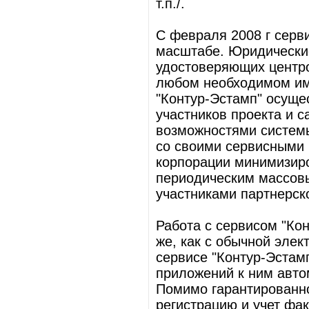
т.п./.
С февраля 2008 г серв
масштабе. Юридически
удостоверяющих центро
любом необходимом им
"Контур-Эстамп" осуще
участников проекта и с
возможностями систем
со своими сервисными 
корпорации минимизиро
периодическим массовы
участниками партнерско
Работа с сервисом "Ко
же, как с обычной элек
сервисе "Контур-Эстам
приложений к ним авто
Помимо гарантированно
регистрацию и учет фа