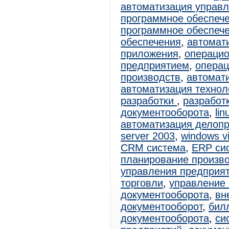
автоматизация управ
программное обеспеч
программное обеспеч
обеспечения
,
автомат
приложения
,
операцио
предприятием
,
операц
производств
,
автомат
автоматизация технол
разработки
,
разработ
документооборота
,
lin
автоматизация делоп
server 2003
,
windows vi
CRM система
,
ERP си
планирование произв
управления предприя
торговли
,
управление 
документооборота
,
вн
документооборот
,
бил
документооборота
,
си