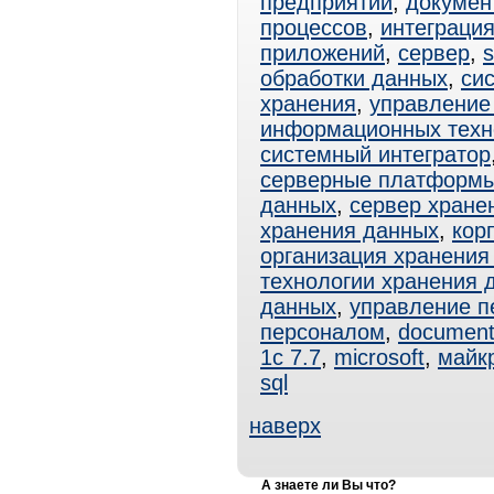
предприятий
,
докумен
процессов
,
интеграци
приложений
,
сервер
,
s
обработки данных
,
си
хранения
,
управление
информационных техн
системный интегратор
серверные платформ
данных
,
сервер хране
хранения данных
,
кор
организация хранения
технологии хранения 
данных
,
управление п
персоналом
,
documen
1с 7.7
,
microsoft
,
майк
sql
наверх
А знаете ли Вы что?