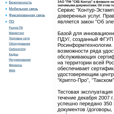
ЗАО "ПФ "СКБ Контур" в феврале н
Безопасность
значимыми документами. Об этом го
Мобильная связь
Сервис "Контур-Эстамп
доверенных услуг. Пра
Фиксированная связь
является закон "Об эл
ПО
Рынок ПК
Базой для инновационн
Маркетинг
ПДУ/, созданный ФГУП
Торговые сети
Оборудование
Росинформтехнологии.
Outsourcing
возможности ряда удо
Кадры
обслуживающих сертиф
Регулирование
на территории всей Рос
Финансы
обеспечивает сертифи
Web
удостоверяющим центр
"Крипто-Про", "Такском"
Тестовая эксплуатация
течение декабря 2007 
успешно передано 350
документов /договоры,