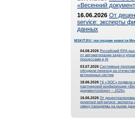
«Весенний документ
16.06.2026
От децен
service: эксперты 
данных
MSKIT.RU: последние новости Мо
04.08.2026
Российский RPA-рын
от автоматизации задач к упр
процессами и AI
03.07.2026
Системные програ
обсудили переход на отечеств
встроенных систем
18.06.2026
ГК «ЭОС» подвела и
партнерской конференции «Ве
документооборот – 2026»
16.06.2026
От децентрализован
governed self-service: эксперт
смену парадигмы на рынке дан