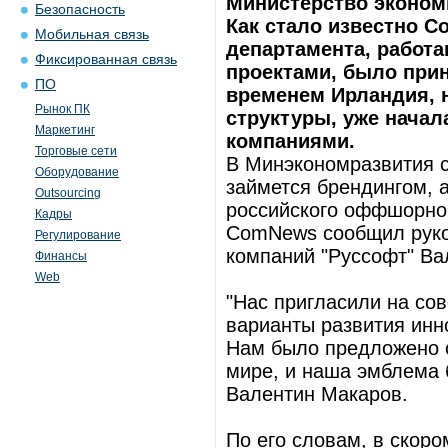
Министерство экономи
Безопасность
Как стало известно C
Мобильная связь
департамента, работ
Фиксированная связь
проектами, было прин
ПО
временем Ирландия, 
Рынок ПК
структуры, уже начал
Маркетинг
компаниями.
Торговые сети
В Минэкономразвития с
Оборудование
займется брендингом, 
Outsourcing
российского оффшорно
Кадры
ComNews сообщил руко
Регулирование
компаний "Руссофт" Ва
Финансы
Web
"Нас пригласили на со
варианты развития инн
Нам было предложено с
мире, и наша эмблема б
Валентин Макаров.
По его словам, в скор