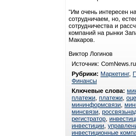
"Им очень интересен на
сотрудничаем, но, ест
сотрудничества и расс
компаний на рынки Зап
Макаров.
Виктор Логинов
Источник: ComNews.ru
Рубрики:
Маркетинг
,
Финансы
Ключевые слова:
ми
платежи
,
платежи
,
оце
мининформсвязи
,
мин
минсвязи
,
россвязьна
регистратор
,
инвестиц
инвестиции
,
управлен
инвестиционные комп