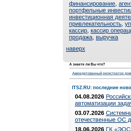
финансирование
,
аген
портфельные инвести
инвестиционная деяте
привлекательность
,
у
кассир
,
кассир операц
продажа
,
выручка
наверх
А знаете ли Вы что?
Аккредитованный регистратор до
ITSZ.RU: последние нов
04.08.2026
Российск
автоматизации зада
03.07.2026
Системны
отечественные ОС д
18.06.2026
ГК «ЭОС»