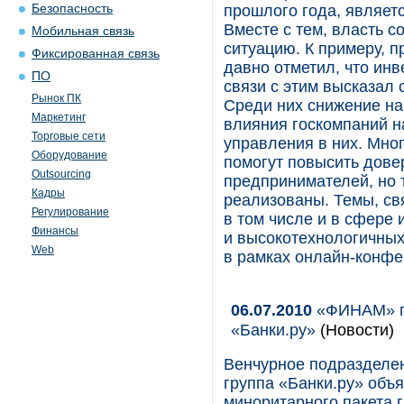
Безопасность
прошлого года, являетс
Вместе с тем, власть 
Мобильная связь
ситуацию. К примеру, 
Фиксированная связь
давно отметил, что инв
ПО
связи с этим высказал
Рынок ПК
Среди них снижение наг
Маркетинг
влияния госкомпаний н
Торговые сети
управления в них. Мно
Оборудование
помогут повысить дове
Outsourcing
предпринимателей, но т
Кадры
реализованы. Темы, св
Регулирование
в том числе и в сфере
Финансы
и высокотехнологичных
Web
в рамках онлайн-конфе
06.07.2010
«ФИНАМ» пр
«Банки.ру»
(Новости)
Венчурное подразделе
группа «Банки.ру» объ
миноритарного пакета 