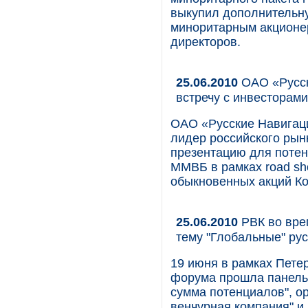
выкупил дополнительну
миноритарным акционер
директоров.
25.06.2010
ОАО «Русск
встречу с инвесторам
ОАО «Русские Навигац
лидер российского рын
презентацию для поте
ММВБ в рамках road s
обыкновенных акций К
25.06.2010
РВК во вре
тему "Глобальные" рус
19 июня в рамках Пете
форума прошла панельн
сумма потенциалов", о
венчурная компания" и