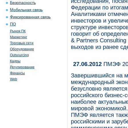
исследования, посвя
Безопасность
Федерации по итогам
Мобильная связь
Аналитиками отмече
Фиксированная связь
инвесторов и увелич
ПО
структуре инвесторо
Рынок ПК
говорит об определен
Маркетинг
& Partners Consultin
Торговые сети
выходов из ранее сд
Оборудование
Outsourcing
Кадры
27.06.2012
ПМЭФ 201
Регулирование
Финансы
Завершившийся на м
Web
международный экон
безусловно является
российского бизнес-
наиболее актуальные
мировой экономикой.
ПМЭФ является такж
российскими и заруб