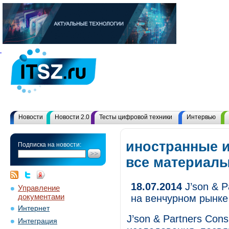
Новости
Новости 2.0
Тесты цифровой техники
Интервью
иностранные 
Подписка на новости:
все материал
18.07.2014
J’son & P
Управление
документами
на венчурном рынке
Интернет
J’son & Partners Con
Интеграция