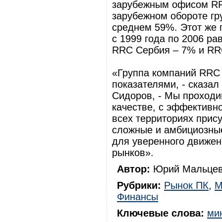
зарубежным офисом RRC
зарубежном обороте гр
среднем 59%. Этот же 
с 1999 года по 2006 р
RRC Сербия – 7% и RR
«Группа компаний RRC
показателями, - сказа
Сидоров, - Мы проходи
качестве, с эффективно
всех территориях прису
сложные и амбициозные
для уверенного движен
рынков».
Автор:
Юрий Мальцев
Рубрики:
Рынок ПК
,
М
Финансы
Ключевые слова:
ми