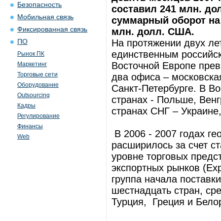
Безопасность
составил 241 млн. до
Мобильная связь
суммарный оборот на 
Фиксированная связь
млн. долл. США.
На протяжении двух ле
ПО
единственным российск
Рынок ПК
Восточной Европе прев
Маркетинг
Торговые сети
два офиса – московска
Оборудование
Санкт-Петербурге. В В
Outsourcing
странах - Польше, Венг
Кадры
странах СНГ – Украине
Регулирование
Финансы
В 2006 - 2007 годах г
Web
расширилось за счет с
уровне торговых предс
экспортных рынков (Exp
группа начала поставк
шестнадцать стран, сре
Турция, Греция и Бело