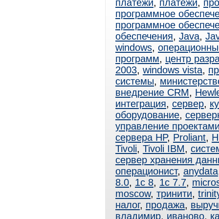
платежи
,
платежи
,
пр
программное обеспеч
программное обеспеч
обеспечения
,
Java
,
Ja
windows
,
операционны
программ
,
центр разр
2003
,
windows vista
,
пр
системы
,
министерств
внедрение CRM
,
Hewle
интеграция
,
сервер
,
к
оборудование
,
сервер
управление проектам
сервера HP
,
Proliant
,
H
Tivoli
,
Tivoli IBM
,
систе
сервер хранения данн
операционист
,
anydata
8.0
,
1с 8
,
1с 7.7
,
micros
moscow
,
тринити
,
trinit
налог
,
продажа
,
выруч
владимир
,
иваново
,
к