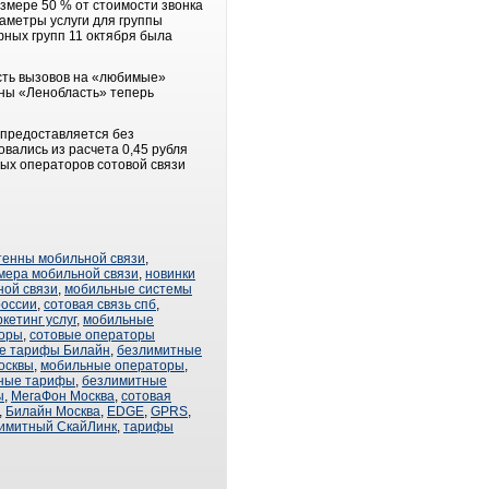
азмере 50 % от стоимости звонка
аметры услуги для группы
фных групп 11 октября была
ость вызовов на «любимые»
оны «Ленобласть» теперь
 предоставляется без
вались из расчета 0,45 рубля
бых операторов сотовой связи
тенны мобильной связи
,
мера мобильной связи
,
новинки
ной связи
,
мобильные системы
россии
,
сотовая связь спб
,
кетинг услуг
,
мобильные
торы
,
сотовые операторы
е тарифы Билайн
,
безлимитные
осквы
,
мобильные операторы
,
ные тарифы
,
безлимитные
ы
,
МегаФон Москва
,
сотовая
,
Билайн Москва
,
EDGE
,
GPRS
,
имитный СкайЛинк
,
тарифы