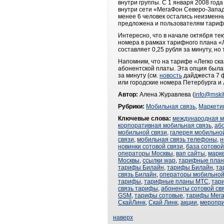
внутри группы. С 1 января 2008 год
внутри сети «МегаФон Северо-Запад
менее 6 человек остались неизменн
предложена и пользователям тариф
Интересно, что в начале октября те
номера в рамках тарифного плана «
составляет 0,25 рубля за минуту, но
Напомним, что на тарифе «Легко ска
абонентской платы. Эта опция была
за минуту (см.
новость
дайджеста 7 ф
или городские номера Петербурга и 
Автор:
Алена Журавлева (
info@mskit
Рубрики:
Мобильная связь
,
Маркети
Ключевые слова:
международная м
корпоративная мобильная связь
,
аб
мобильной связи
,
галерея мобильно
связи
,
мобильная связь телефоны
,
н
новинки сотовой связи
,
база сотовой
операторы Москвы
,
вап сайты
,
марке
Москвы
,
ссылки wap
,
тарифные план
тарифы Билайн
,
тарифы Билайн
,
та
связь Билайн
,
операторы мобильной
тарифы
,
тарифные планы МТС
,
тар
связь тарифы
,
абоненты сотовой св
GSM
,
тарифы сотовые
,
тарифы Мег
СкайЛинк
,
Скай Линк
,
акции
,
меропр
наверх