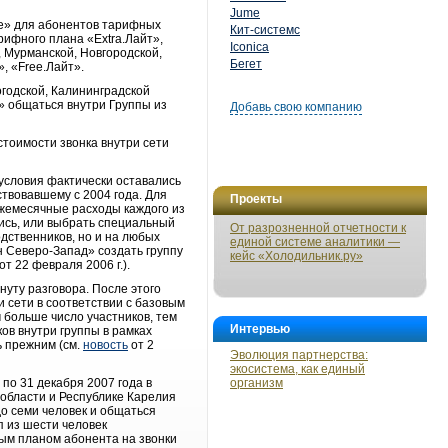
Jume
е» для абонентов тарифных
Кит-системс
ифного плана «Extra.Лайт»,
Iconica
, Мурманской, Новгородской,
Бегет
», «Free.Лайт».
огодской, Калининградской
» общаться внутри Группы из
Добавь свою компанию
стоимости звонка внутри сети
условия фактически оставались
твовавшему с 2004 года. Для
Проекты
ежемесячные расходы каждого из
ись, или выбрать специальный
От разрозненной отчетности к
дственников, но и на любых
единой системе аналитики —
н Северо-Запад» создать группу
кейс «Холодильник.ру»
от 22 февраля 2006 г.).
нуту разговора. После этого
 сети в соответствии с базовым
 больше число участников, тем
Интервью
ков внутри группы в рамках
ь прежним (см.
новость
от 2
Эволюция партнерства:
экосистема, как единый
по 31 декабря 2007 года в
организм
 области и Республике Карелия
о семи человек и общаться
п из шести человек
ным планом абонента на звонки