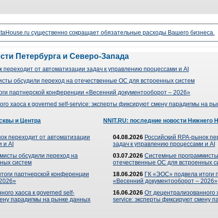
taHouse.ru существенно сокращает обязательные расходы Вашего бизнеса.
ости Петербурга и Северо-Запада
 переходит от автоматизации задач к управлению процессами и AI
сты обсудили переход на отечественные ОС для встроенных систем
оги партнерской конференции «Весенний документооборот – 2026»
го хаоса к governed self-service: эксперты фиксируют смену парадигмы на р
сквы и Центра
NNIT.RU: последние новости Нижнего 
ок переходит от автоматизации
04.08.2026
Российский RPA-рынок пе
 и AI
задач к управлению процессами и AI
мисты обсудили переход на
03.07.2026
Системные программисты
ных систем
отечественные ОС для встроенных с
итоги партнерской конференции
18.06.2026
ГК «ЭОС» подвела итоги 
 2026»
«Весенний документооборот – 2026»
ого хаоса к governed self-
16.06.2026
От децентрализованного ха
мену парадигмы на рынке данных
service: эксперты фиксируют смену 