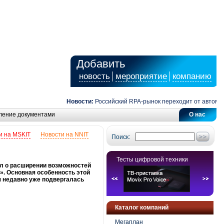
Добавить
новость
мероприятие
компанию
Новости:
Российский RPA-рынок переходит от автоматиза
ление документами
О нас
и на MSKIT
Новости на NNIT
Поиск:
Тесты цифровой техники
ил о расширении возможностей
». Основная особенность этой
я недавно уже подвергалась
Каталог компаний
Мегаплан