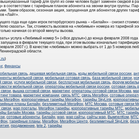
а вышеуказанный тариф для групп из семи человек будет заменен скидкой в р
» в соответствии с тарифным планом абонента на звонки внутри группы. Пар
ыми. Таким образом, сезонная акция, запущенная для абонентов других тари
ов «Лайт».
кущего года еще один игрок петербургского рынка – «Билайн» - снизил стоим
Легко сказать». Так, стоимость вызовов на «любимые» номера из тарифной з
 только начиная со второй минуты вызова.
зать» услуга «Любимый номер 5» («Все друзья») до конца февраля 2008 года
 запущена в феврале текущего года, при этом вызовы изначально тарифициро
евраля 2007 г.). В качестве «любимых» можно выбрать от 1 до 5 номеров лю
Ленинградской области.
.ru
)
нг
,
Финансы
обильная связь
,
дешевая мобильная связь
,
коды мобильной связи россии
,
ан
оненты мобильной связи
,
мобильная сотовая связь
,
база мобильной связи
,
но
й связи
,
услуги мобильной связи
,
бесплатная мобильная связь
,
форум мобиль
овости мобильной связи
,
операторы мобильной связи россии
,
сотовая связь 
 связи
,
вышка сотовой связи
,
маркетинг
,
операторы сотовой связи Москва
,
мар
тинг товара
,
маркетинг компании
,
связь МТС
,
связь МегаФон
,
сотовые опера
ы МегаФон
,
корпоративные тарифы МегаФон
,
тарифы SkyLink
,
корпоративны
рифные планы Билайн
,
безлимитный МегаФон
,
МТС Москва
,
сотовые связи М
 связи
,
wap порталы
,
МегаФон тарифы
,
корпоративные тарифы МТС
,
мобиль
ифы Билайн Москва
,
тарифы сотовой связи
,
корпоративный МТС
,
МТС тариф
язи
,
сотовые абоненты
,
Билайн
,
wap
,
wap сайты
,
сайты wap
,
ВымпелКом
,
МТС
аФон
,
тарифные планы
,
МегаФон
,
МегаФон Центр
,
безлимитный SkyLink
,
безл
иятия
,
продвижение
,
tele 2
,
тарифы