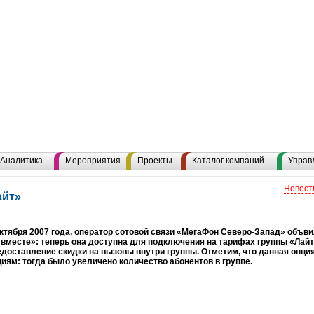
Аналитика
Мероприятия
Проекты
Каталог компаний
Управ
Новост
айт»
октября 2007 года, оператор сотовой связи «МегаФон Северо-Запад» объв
вместе»: теперь она доступна для подключения на тарифах группы «Лайт
едоставление скидки на вызовы внутри группы. Отметим, что данная опци
ям: тогда было увеличено количество абонентов в группе.