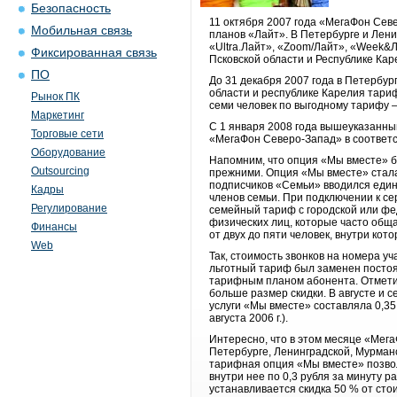
Безопасность
11 октября 2007 года «МегаФон Се
Мобильная связь
планов «Лайт». В Петербурге и Лен
«Ultra.Лайт», «Zoom/Лайт», «Week&Л
Фиксированная связь
Псковской области и Республике Каре
ПО
До 31 декабря 2007 года в Петербур
области и республике Карелия тари
Рынок ПК
семи человек по выгодному тарифу –
Маркетинг
С 1 января 2008 года вышеуказанный
Торговые сети
«МегаФон Северо-Запад» в соответс
Оборудование
Напомним, что опция «Мы вместе» б
Outsourcing
прежними. Опция «Мы вместе» стала
подписчиков «Семьи» вводился един
Кадры
членов семьи. При подключении к с
Регулирование
семейный тариф с городской или фе
физических лиц, которые часто общ
Финансы
от двух до пяти человек, внутри кот
Web
Так, стоимость звонков на номера уч
льготный тариф был заменен постоян
тарифным планом абонента. Отметим,
больше размер скидки. В августе и с
услуги «Мы вместе» составляла 0,35
августа 2006 г.).
Интересно, что в этом месяце «Мега
Петербурге, Ленинградской, Мурманс
тарифная опция «Мы вместе» позвол
внутри нее по 0,3 рубля за минуту р
устанавливается скидка 50 % от ст