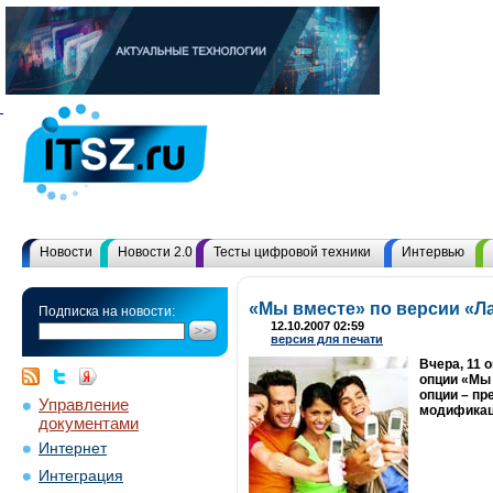
Новости
Новости 2.0
Тесты цифровой техники
Интервью
«Мы вместе» по версии «Л
Подписка на новости:
12.10.2007 02:59
версия для печати
Вчера, 11 
опции «Мы 
опции – пр
Управление
модификаци
документами
Интернет
Интеграция