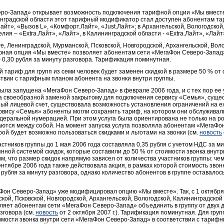
веро-Запад» открывает возможность подключения тарифной опции «Мы вмест
инградской области этот тарифный модификатор стал доступен абонентам тар
айт», «Вызов L», «Комфорт.Лайт», «Just.Лайт»; в Архангельской, Вологодской
лия – «Extra.Лайт», «Лайт», в Калининградской области - «Extra.Лайт», «Лайт
ге, Ленинградской, Мурманской, Псковской, Новгородской, Архангельской, Вол
фная опция «Мы вместе» позволяет абонентам сети «МегаФон Северо-Запад
 0,30 рубля за минуту разговора. Тарификация поминутная.
 тариф для групп из семи человек будет заменен скидкой в размере 50 % от 
твии с тарифным планом абонента на звонки внутри группы.
ыла запущена «МегаФон Северо-Запад» в феврале 2006 года, и с тех пор ее 
 своеобразной заменой закрытому для подключения сервису «Семья», сущес
ый лицевой счет, существовала возможность установления ограничений на 
ервису «Семья» абоненты могли сохранить тариф, на котором они обслуживал
деральной нумерацией. При этом услуга была ориентирована не только на ро
аются между собой. На момент запуска услуга позволяла абонентам «МегаФо
орой будет возможно пользоваться скидками и льготами на звонки (см.
новость
астников группы до 1 мая 2006 года составляла 0,35 рубля с учетом НДС за ми
ной системой скидок, которые составили до 50 % от стоимости звонка внутри
 что размер скидок напрямую зависел от количества участников группы: чем
ентябре 2006 года также действовала акция, в рамках которой стоимость звон
 рубля за минуту разговора, однако количество абонентов в группе оставалос
Фон Северо-Запад» уже модифицировал опцию «Мы вместе». Так, с 1 октября 
кой, Псковской, Новгородской, Архангельской, Вологодской, Калининградской
яет абонентам сети «МегаФон Северо-Запад» объединить в группу от двух д
азговора (см.
новость
от 2 октября 2007 г.). Тарификация поминутная. Для груп
оимости звонка внутри сети «МегаФон Северо-Запад» в соответствии с тариф