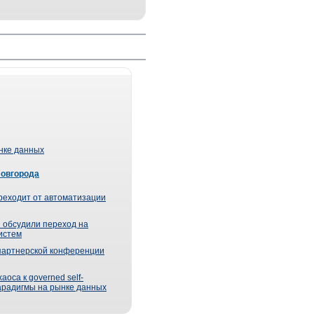
ынке данных
Новгорода
реходит от автоматизации
 обсудили переход на
истем
партнерской конференции
оса к governed self-
парадигмы на рынке данных