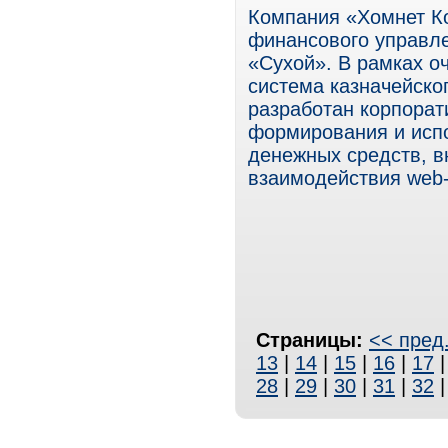
Компания «Хомнет К
финансового управл
«Сухой». В рамках о
система казначейско
разработан корпорат
формирования и исп
денежных средств, в
взаимодействия web
Страницы:
<< пред
13
|
14
|
15
|
16
|
17
28
|
29
|
30
|
31
|
32