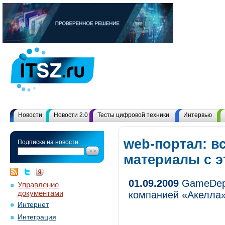
Новости
Новости 2.0
Тесты цифровой техники
Интервью
web-портал: в
Подписка на новости:
материалы с 
01.09.2009
GameDep.
Управление
документами
компанией «Акелла
Интернет
Интеграция