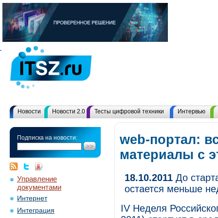
Новости
Новости 2.0
Тесты цифровой техники
Интервью
web-портал: в
Подписка на новости:
материалы с 
18.10.2011
До старта
Управление
документами
остается меньше не
Интернет
IV Неделя Российског
Интеграция