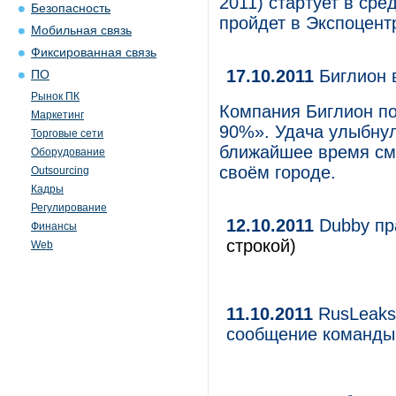
2011) стартует в сре
Безопасность
пройдет в Экспоцент
Мобильная связь
Фиксированная связь
17.10.2011
Биглион 
ПО
Рынок ПК
Компания Биглион по
Маркетинг
90%». Удача улыбнул
Торговые сети
ближайшее время смо
Оборудование
своём городе.
Outsourcing
Кадры
Регулирование
12.10.2011
Dubby пр
Финансы
строкой)
Web
11.10.2011
RusLeaks 
сообщение команды