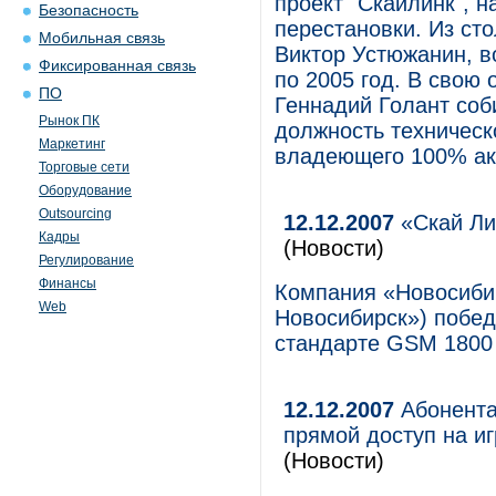
проект "Скайлинк", 
Безопасность
перестановки. Из ст
Мобильная связь
Виктор Устюжанин, в
Фиксированная связь
по 2005 год. В свою
ПО
Геннадий Голант соб
Рынок ПК
должность техническ
Маркетинг
владеющего 100% акц
Торговые сети
Оборудование
Outsourcing
12.12.2007
«Скай Ли
Кадры
(Новости)
Регулирование
Финансы
Компания «Новосибир
Web
Новосибирск») победи
стандарте GSM 1800 
12.12.2007
Абонента
прямой доступ на и
(Новости)