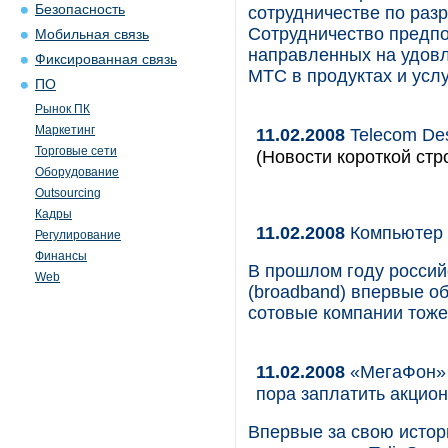
Безопасность
сотрудничестве по раз
Сотрудничество предпо
Мобильная связь
направленных на удовл
Фиксированная связь
МТС в продуктах и усл
ПО
Рынок ПК
Маркетинг
11.02.2008
Telecom De
Торговые сети
(Новости короткой стр
Оборудование
Outsourcing
Кадры
11.02.2008
Компьютер 
Регулирование
Финансы
В прошлом году россий
Web
(broadband) впервые о
сотовые компании тоже
11.02.2008
«МегаФон» г
пора заплатить акцио
Впервые за свою исто