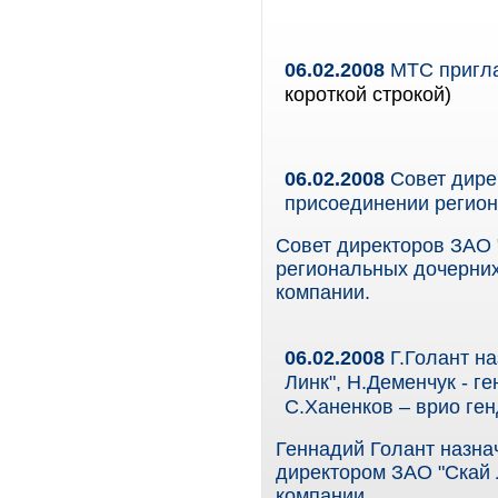
06.02.2008
МТС пригла
короткой строкой)
06.02.2008
Совет дире
присоединении регио
Совет директоров ЗАО 
региональных дочерних
компании.
06.02.2008
Г.Голант н
Линк", Н.Деменчук - г
С.Ханенков – врио ге
Геннадий Голант назна
директором ЗАО "Скай 
компании.