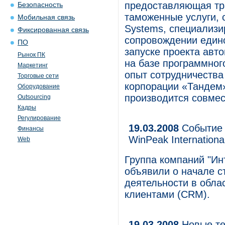
предоставляющая тра
Безопасность
таможенные услуги, 
Мобильная связь
Systems, специализи
Фиксированная связь
сопровождении едино
ПО
запуске проекта авт
Рынок ПК
на базе программног
Маркетинг
опыт сотрудничества 
Торговые сети
корпорации «Тандем»
Оборудование
производится совме
Outsourcing
Кадры
Регулирование
19.03.2008
Событие 
Финансы
WinPeak Internationa
Web
Группа компаний "Инт
объявили о начале с
деятельности в обла
клиентами (CRM).
19.03.2008
Новые те