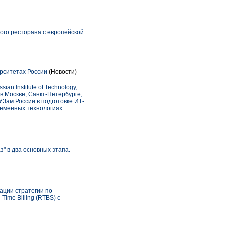
ого ресторана с европейской
ерситетах России
(Новости)
n Institute of Technology,
в Москве, Санкт-Петербурге,
Зам России в подготовке ИТ-
ременных технологиях.
" в два основных этапа.
ации стратегии по
ime Billing (RTBS) с