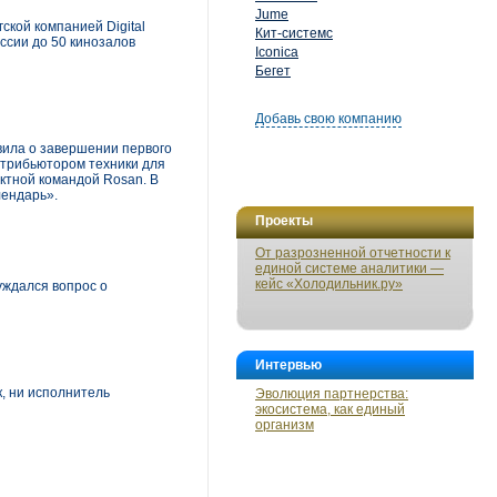
Jume
ской компанией Digital
Кит-системс
ссии до 50 кинозалов
Iconica
Бегет
Добавь свою компанию
вила о завершении первого
стрибьютором техники для
ктной командой Rosan. В
лендарь».
Проекты
От разрозненной отчетности к
единой системе аналитики —
кейс «Холодильник.ру»
уждался вопрос о
Интервью
к, ни исполнитель
Эволюция партнерства:
экосистема, как единый
организм