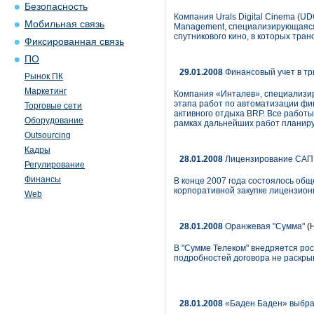
Безопасность
Компания Urals Digital Cinema (U
Мобильная связь
Management, специализирующаяся н
спутникового кино, в которых тра
Фиксированная связь
ПО
29.01.2008
Финансовый учет в тр
Рынок ПК
Маркетинг
Компания «Инталев», специализир
этапа работ по автоматизации фи
Торговые сети
активного отдыха BRP. Все работ
Оборудование
рамках дальнейших работ планир
Outsourcing
Кадры
28.01.2008
Лицензирование САПР
Регулирование
Финансы
В конце 2007 года состоялось об
корпоративной закупке лицензион
Web
28.01.2008
Оранжевая "Сумма"
(
В "Сумме Телеком" внедряется рос
подробностей договора не раскры
28.01.2008
«Баден Баден» выбра