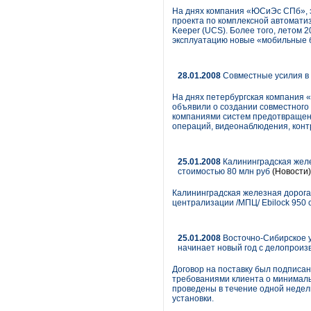
На днях компания «ЮСиЭс СПб», 
проекта по комплексной автомати
Keeper (UCS). Более того, летом 
эксплуатацию новые «мобильные 
28.01.2008
Совместные усилия в 
На днях петербургская компания 
объявили о создании совместного
компаниями систем предотвращени
операций, видеонаблюдения, кон
25.01.2008
Калининградская желе
стоимостью 80 млн руб
(Новости)
Калининградская железная дорога
централизации /МПЦ/ Ebiloсk 950 
25.01.2008
Восточно-Сибирское у
начинает новый год с делопроиз
Договор на поставку был подписа
требованиями клиента о минималь
проведены в течение одной недели
установки.