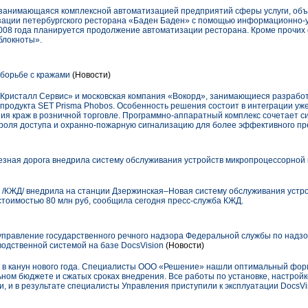
занимающаяся комплексной автоматизацией предприятий сферы услуги, объ
зации петербургского ресторана «Баден Баден» с помощью информационно-
2008 года планируется продолжение автоматизации ресторана. Кроме прочих 
блокноты».
борьбе с кражами
(Новости)
«Кристалл Сервис» и московская компания «Вокорд», занимающиеся разработ
 продукта SET Prisma Phobos. Особенность решения состоит в интеграции уж
я краж в розничной торговле. Программно-аппаратный комплекс сочетает с
троля доступа и охранно-пожарную сигнализацию для более эффективного п
зная дорога внедрила систему обслуживания устройств микропроцессорной 
 /КЖД/ внедрила на станции Дзержинская–Новая систему обслуживания устр
стоимостью 80 млн руб, сообщила сегодня пресс-служба КЖД.
правление государственного речного надзора Федеральной службы по надзо
водственной системой на базе DocsVision
(Новости)
н в канун нового года. Специалисты ООО «Решение» нашли оптимальный форм
ном бюджете и сжатых сроках внедрения. Все работы по установке, настройк
, и в результате специалисты Управления приступили к эксплуатации DocsVi