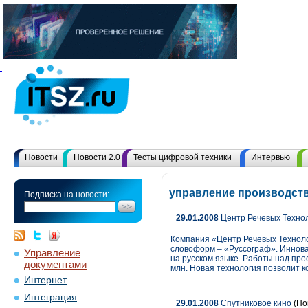
Новости
Новости 2.0
Тесты цифровой техники
Интервью
управление производств
Подписка на новости:
29.01.2008
Центр Речевых Технол
Компания «Центр Речевых Техноло
словоформ – «Руссограф». Иннова
Управление
на русском языке. Работы над про
документами
млн. Новая технология позволит 
Интернет
Интеграция
29.01.2008
Спутниковое кино
(Но