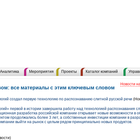
Аналитика
Мероприятия
Проекты
Каталог компаний
Управ
Новости н
ом: все материалы с этим ключевым словом
огий создал первую технологию по распознаванию слитной русской речи
(Но
гий» первой в истории завершила работу над технологией распознавания сли
ционная разработка российской компании открывает новые возможности в о
ектом продолжались более 3 лет, а собственные инвестиции компании в разр
компании выйти на рынок с целым рядом принципиально новых продуктов.
вости)