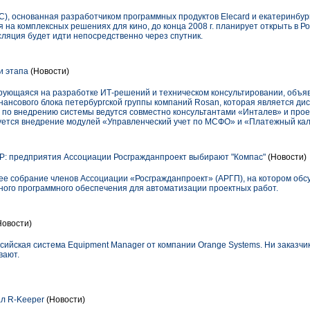
DC), основанная разработчиком программных продуктов Elecard и екатеринбург
а комплексных решениях для кино, до конца 2008 г. планирует открыть в Ро
нсляция будет идти непосредственно через спутник.
и этапа
(Новости)
ующаяся на разработке ИТ-решений и техническом консультировании, объя
нансового блока петербургской группы компаний Rosan, которая является ди
ы по внедрению системы ведутся совместно консультантами «Инталев» и прое
уется внедрение модулей «Управленческий учет по МСФО» и «Платежный ка
: предприятия Ассоциации Росгражданпроект выбирают "Компас"
(Новости)
щее собрание членов Ассоциации «Росгражданпроект» (АРГП), на котором обс
ного программного обеспечения для автоматизации проектных работ.
Новости)
сийская система Equipment Manager от компании Orange Systems. Ни заказчи
вают.
л R-Keeper
(Новости)