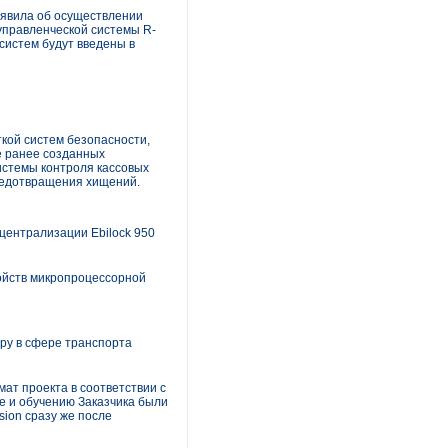
явила об осуществлении
управленческой системы R-
систем будут введены в
кой систем безопасности,
е ранее созданных
истемы контроля кассовых
редотвращения хищений.
централизации Ebiloсk 950
ойств микропроцессорной
ру в сфере транспорта
ат проекта в соответствии с
е и обучению Заказчика были
sion сразу же после