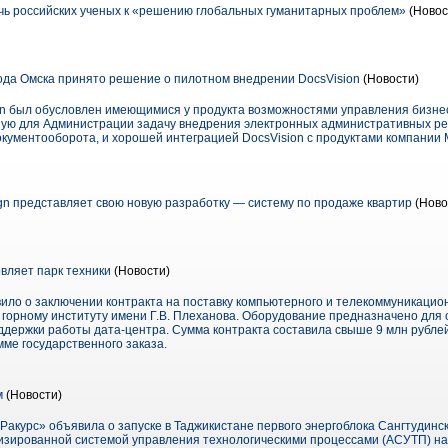
ь российских ученых к «решению глобальных гуманитарных проблем»
(Новос
да Омска принято решение о пилотном внедрении DocsVision
(Новости)
on был обусловлен имеющимися у продукта возможностями управления бизне
ую для Администрации задачу внедрения электронных административных ре
ументооборота, и хорошей интеграцией DocsVision с продуктами компании Mi
ign представляет свою новую разработку — систему по продаже квартир
(Ново
вляет парк техники
(Новости)
ило о заключении контракта на поставку компьютерного и телекоммуникацио
 горному институту имени Г.В. Плеханова. Оборудование предназначено для 
оддержки работы дата-центра. Сумма контракта составила свыше 9 млн рубле
ме государственного заказа.
м
(Новости)
Ракурс» объявила о запуске в Таджикистане первого энергоблока Сангтудинс
изированной системой управления технологическими процессами (АСУТП) на