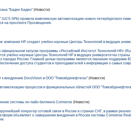
рана "Баден Баден"
(Новости)
(UCS SPb) провела комплексную автоматизацию нового петербургского пивн
ося на проспекте Просвещения.
ов: компания НР создает учебно-научные Центры Технологий в ведущих унив
официальном запуске программы «Российский Институт Технологий НР» (Russia
даются учебно-научные Центры Технологий НР в ведущих университетах страны 
х городах России. Главной целью программы является оказание поддержки ВУ
обеспечение доступа студентов и преподавателей к информации о самых сов
 к внедрению DocsVision в ООО "Томскбурнефтегаз"
(Новости)
втоматизацию процессов и функциональных областей ООО "Томскбурнефтегаз
ение системы он-лайн биллинга Comverse
(Новости)
упнейший оператор сотовой связи в России и странах СНГ, в рамках реализ
тформ объявляет о завершении внедрения в России системы Comverse Real-T
ии.