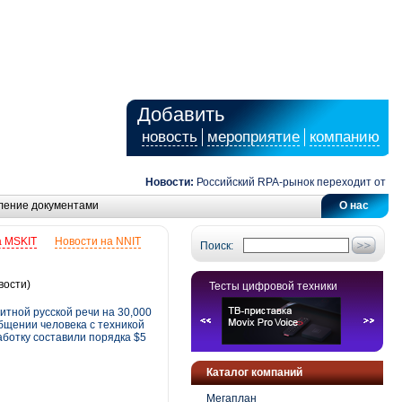
Добавить
новость
мероприятие
компанию
Новости:
Российский RPA-рынок переходит от автом
ление документами
О нас
а MSKIT
Новости на NNIT
Поиск:
вости)
Тесты цифровой техники
тной русской речи на 30,000
бщении человека с техникой
аботку составили порядка $5
Каталог компаний
Мегаплан