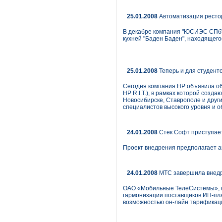
25.01.2008
Автоматизация ресто
В декабре компания "ЮСИЭС СПб" 
кухней "Баден Баден", находящег
25.01.2008
Теперь и для студент
Сегодня компания HP объявила об 
HP R.I.T.), в рамках которой соз
Новосибирске, Ставрополе и други
специалистов высокого уровня и 
24.01.2008
Стек Софт приступает
Проект внедрения предполагает а
24.01.2008
МТС завершила внедр
ОАО «Мобильные ТелеСистемы», кр
гармонизации поставщиков ИН-пла
возможностью он-лайн тарификац