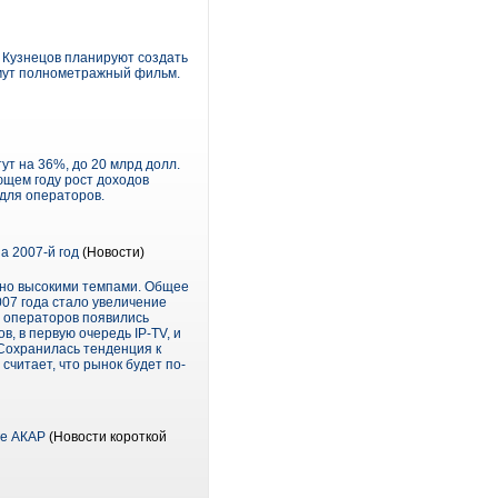
 Кузнецов планируют создать
имут полнометражный фильм.
тут на 36%, до 20 млрд долл.
ующем году рост доходов
для операторов.
а 2007-й год
(Новости)
очно высокими темпами. Общее
007 года стало увеличение
х операторов появились
 в первую очередь IP-TV, и
 Сохранилась тенденция к
считает, что рынок будет по-
ге АКАР
(Новости короткой