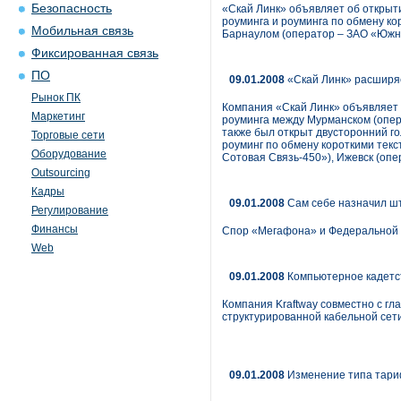
Безопасность
«Скай Линк» объявляет об открыт
роуминга и роуминга по обмену к
Мобильная связь
Барнаулом (оператор – ЗАО «Южн
Фиксированная связь
ПО
09.01.2008
«Скай Линк» расширяе
Рынок ПК
Компания «Скай Линк» объявляет 
Маркетинг
роуминга между Мурманском (опера
также был открыт двусторонний г
Торговые сети
роуминг по обмену короткими тек
Оборудование
Сотовая Связь-450»), Ижевск (опе
Outsourcing
Кадры
09.01.2008
Сам себе назначил ш
Регулирование
Финансы
Спор «Мегафона» и Федеральной 
Web
09.01.2008
Компьютерное кадетс
Компания Kraftway совместно с г
структурированной кабельной сети
09.01.2008
Изменение типа тари