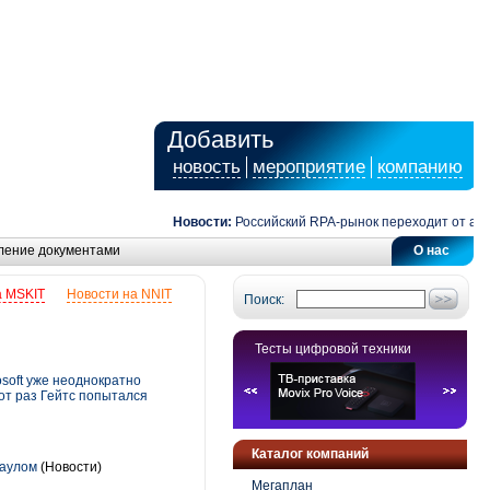
Добавить
новость
мероприятие
компанию
Новости:
Российский RPA-рынок переходит от автомат
ление документами
О нас
а MSKIT
Новости на NNIT
Поиск:
Тесты цифровой техники
soft уже неоднократно
от раз Гейтс попытался
Каталог компаний
наулом
(Новости)
Мегаплан