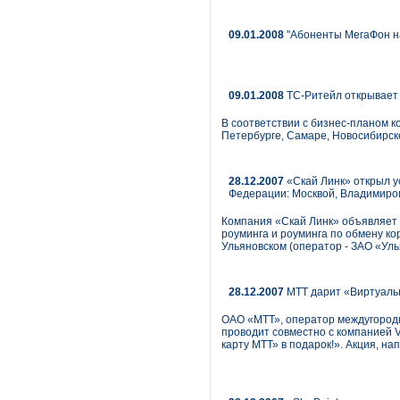
09.01.2008
"Абоненты МегаФон на
09.01.2008
ТС-Ритейл открывает
В соответствии с бизнес-планом 
Петербурге, Самаре, Новосибирске
28.12.2007
«Скай Линк» открыл у
Федерации: Москвой, Владимиро
Компания «Скай Линк» объявляет 
роуминга и роуминга по обмену к
Ульяновском (оператор - ЗАО «Уль
28.12.2007
МТТ дарит «Виртуальн
ОАО «МТТ», оператор междугородн
проводит совместно с компанией 
карту МТТ» в подарок!». Акция, на