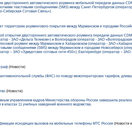
ии двустороннего автоматического роуминга мобильной передачи данных CDM
ороткими текстовыми сообщениями (SMS) между Санкт-Петербургом (оператор 
о-Сибирская Сотовая Связь»).
т территорию роумингового покрытия между Мурманском и городами Росси
об открытии двустороннего автоматического роуминга передачи данных CDMA
тор - ЗАО «Дельта Телеком») и Волгоградом (оператор - ЗАО «Волгоградская
олосовой роуминг между Мурманском и Хабаровском (оператор - ЗАО «Хабаро
стовыми сообщениями (SMS) между Мурманском и городами Новосибирск (опе
ратор – ЗАО «Удмуртские сотовые сети-450»), Екатеринбург (оператор – ЗАО 
траф
(Новости)
антимонопольной службы (ФАС) по поводу межоператорских тарифов, дливш
тво
(Новости)
лавным управлением кадров Министерства обороны России завершила реализ
 в классах 11 учебных заведений военного ведомства.
фикации исходящих вызовов на мобильные телефоны МТС России
(Новости к