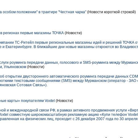
 особом положении" в трактире "Честная чарка"
(Новости короткой строкой)
 в регионах первые магазины ТОЧКА
(Новости)
компании ТС-Ритейл первые региональные магазины идей и решений ТОЧКА от
 и Екатеринбурге. В ближайшие дни новые магазины откроются во Владивост
слуги роуминга передачи данных, голосового и SMS-роуминга между Мурманс
м, Ульяновском
(Новости)
об открытии двустороннего автоматического роуминга передачи данных CDMA
ороткими текстовыми сообщениями (SMS) между Мурманском (оператор - ЗАО 
яновская Сотовая Связь»).
ые карты» покупателям Voxtel
(Новости)
ой и международной связи РФ, в рамках активного продвижения услуги «Вир
Voxtel совместную широкомасштабную рекламную акцию «Купи телефон Voxtel
правленная на физических лиц, проходит с 26 декабря 2007 года по 30 апреля