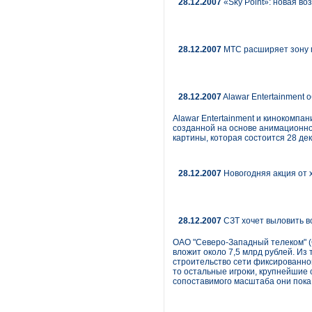
28.12.2007
«Sky Point»: новая в
28.12.2007
МТС расширяет зону 
28.12.2007
Alawar Entertainment
Alawar Entertainment и кинокомпа
созданной на основе анимационно
картины, которая состоится 28 де
28.12.2007
Новогодняя акция от 
28.12.2007
СЗТ хочет выловить в
ОАО "Северо-Западный телеком" (С
вложит около 7,5 млрд рублей. Из
строительство сети фиксированной
то остальные игроки, крупнейшие 
сопоставимого масштаба они пока