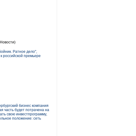
Новости)
ойник. Ратное дело",
 к российской премьере
тербургский бизнес компания
ая часть будет потрачена на
вать свою инвестпрограмму,
тельное положение: сеть