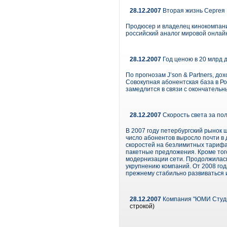
28.12.2007
Вторая жизнь Сергея 
Продюсер и владелец кинокомпани
российский аналог мировой онлай
28.12.2007
Год ценою в 20 млрд 
По прогнозам J’son & Partners, до
Совокупная абонентская база в Ро
замедлится в связи с окончатель
28.12.2007
Скорость света за пол
В 2007 году петербургский рынок
число абонентов выросло почти в 
скоростей на безлимитных тарифах
пакетные предложения. Кроме тог
модернизации сети. Продолжилась 
укрупнению компаний. От 2008 год
прежнему стабильно развиваться и
28.12.2007
Компания "ЮМИ Студия
строкой)