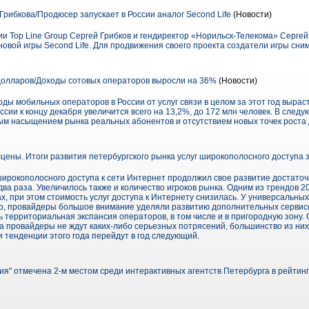
Грибкова/Продюсер запускает в России аналог Second Life
(Новости)
и Top Line Group Сергей Грибков и гендиректор «Норильск-Телекома» Сергей
новой игры Second Life. Для продвижения своего проекта создатели игры сн
долларов/Доходы сотовых операторов выросли на 36%
(Новости)
ходы мобильных операторов в России от услуг связи в целом за этот год вырас
ссии к концу декабря увеличится всего на 13,2%, до 172 млн человек. В след
ным насыщением рынка реальных абонентов и отсутствием новых точек роста 
цены. Итоги развития петербургского рынка услуг широкополосного доступа з
 широкополосного доступа к сети Интернет продолжил свое развитие достат
два раза. Увеличилось также и количество игроков рынка. Одним из трендов 2
, при этом стоимость услуг доступа к Интернету снизилась. У универсальны
о, провайдеры большое внимание уделяли развитию дополнительных сервисов,
территориальная экспансия операторов, в том числе и в пригородную зону.
а провайдеры не ждут каких-либо серьезных потрясений, большинство из них 
 тенденции этого года перейдут в год следующий.
" отмечена 2-м местом среди интерактивных агентств Петербурга в рейтин