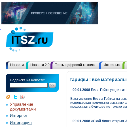
Новости
Новости 2.0
Тесты цифровой техники
Интервью
тарифы : все материалы
Подписка на новости:
09.01.2008
Билл Гейтс уходит из M
Выступление Билла Гейтса на выст
использовал подмостки выставки 
Управление
предсказать будущее не только вы
документами
Интернет
09.01.2008
«Скай Линк» открыл И
Интеграция