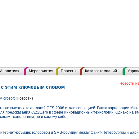
Аналитика
Мероприятия
Проекты
Каталог компаний
Управ
Новости н
 с этим ключевым словом
icrosoft
(Новости)
авке высоких технологий CES-2008 стало сенсацией. Глава корпорации Micro
для предсказания будущего в сфере инновационных технологий. Однако на эт
соким технологиям, но и самому себе.
нтернет-роуминг, голосовой и SMS-роуминг между Санкт-Петербургом и Бар