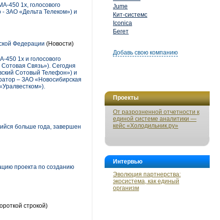
A-450 1x, голосового
Jume
- ЗАО «Дельта Телеком») и
Кит-системс
Iconica
Бегет
йской Федерации
(Новости)
Добавь свою компанию
-450 1x и голосового
 Сотовая Связь»). Сегодня
вский Сотовый Телефон») и
ратор – ЗАО «Новосибирская
«Уралвестком»).
Проекты
От разрозненной отчетности к
единой системе аналитики —
кейс «Холодильник.ру»
ийся больше года, завершен
Интервью
ацию проекта по созданию
Эволюция партнерства:
экосистема, как единый
организм
ороткой строкой)