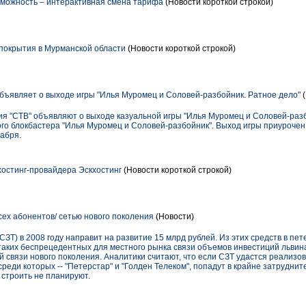
озможность – интерактивная смена тарифа
(Новости короткой строкой)
покрытия в Мурманской области
(Новости короткой строкой)
 объявляет о выходе игры "Илья Муромец и Соловей-разбойник. Ратное дело"
(
ния "СТВ" объявляют о выходе казуальной игры "Илья Муромец и Соловей-разб
го блокбастера "Илья Муромец и Соловей-разбойник". Выход игры приурочен
кабря.
хостинг-провайдера Эскхостинг
(Новости короткой строкой)
сех абонентов/ сетью нового поколения
(Новости)
ЗТ) в 2008 году направит на развитие 15 млрд рублей. Из этих средств в пе
 таких беспрецедентных для местного рынка связи объемов инвестиций львин
 связи нового поколения. Аналитики считают, что если СЗТ удастся реализо
среди которых -- "Петерстар" и "Голден Телеком", попадут в крайне затрудни
 строить не планируют.