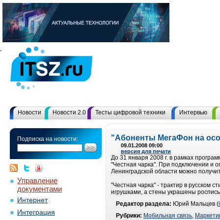
Новости
Новости 2.0
Тесты цифровой техники
Интервью
"Абоненты МегаФон на осо
Подписка на новости:
09.01.2008 09:00
версия для печати
До 31 января 2008 г. в рамках прогр
"Честная чарка". При подключении и 
Ленинградской области можно получить
Управление
"Честная чарка" - трактир в русском
документами
игрушками, а стены украшены роспись
Интернет
Редактор раздела:
Юрий Мальцев (
Интеграция
Рубрики:
Мобильная связь
,
Маркети