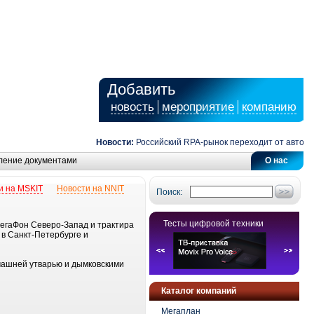
Добавить
новость
мероприятие
компанию
Новости:
Российский RPA-рынок переходит от автомати
ление документами
О нас
и на MSKIT
Новости на NNIT
Поиск:
Тесты цифровой техники
МегаФон Северо-Запад и трактира
 в Санкт-Петербурге и
омашней утварью и дымковскими
Каталог компаний
Мегаплан