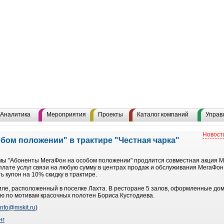
Аналитика
Мероприятия
Проекты
Каталог компаний
Управ
Новост
бом положении" в трактире "Честная чарка"
аммы "Абоненты МегаФон на особом положении" продлится совместная акция 
оплате услуг связи на любую сумму в центрах продаж и обслуживания МегаФон
 купон на 10% скидку в трактире.
 стиле, расположенный в поселке Лахта. В ресторане 5 залов, оформленные д
ю по мотивам красочных полотен Бориса Кустодиева.
info@mskit.ru
)
нг