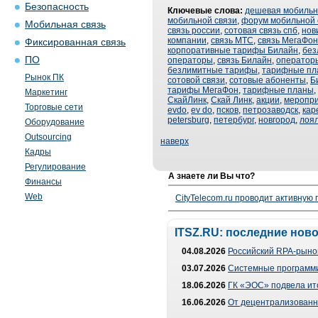
Безопасность
Ключевые слова:
дешевая мобильн
мобильной связи
,
форум мобильной 
Мобильная связь
связь россии
,
сотовая связь спб
,
нов
компании
,
связь МТС
,
связь МегаФон
Фиксированная связь
корпоративные тарифы Билайн
,
без
ПО
операторы
,
связь Билайн
,
оператор
безлимитные тарифы
,
тарифные пл
Рынок ПК
сотовой связи
,
сотовые абоненты
,
Б
тарифы МегаФон
,
тарифные планы
,
Маркетинг
СкайЛинк
,
Скай Линк
,
акции
,
меропр
Торговые сети
evdo
,
ev do
,
псков
,
петрозаводск
,
кар
petersburg
,
петербург
,
новгород
,
лоя
Оборудование
Outsourcing
наверх
Кадры
Регулирование
А знаете ли Вы что?
Финансы
Web
CityTelecom.ru проводит активную
ITSZ.RU: последние нов
04.08.2026
Российский RPA-рынок
03.07.2026
Системные программи
18.06.2026
ГК «ЭОС» подвела ит
16.06.2026
От децентрализованно