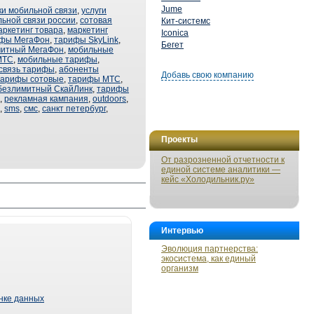
Jume
ки мобильной связи
,
услуги
ьной связи россии
,
сотовая
Кит-системс
аркетинг товара
,
маркетинг
Iconica
ифы МегаФон
,
тарифы SkyLink
,
Бегет
митный МегаФон
,
мобильные
МТС
,
мобильные тарифы
,
 связь тарифы
,
абоненты
Добавь свою компанию
тарифы сотовые
,
тарифы МТС
,
безлимитный СкайЛинк
,
тарифы
,
рекламная кампания
,
outdoors
,
,
sms
,
смс
,
санкт петербург
,
Проекты
От разрозненной отчетности к
единой системе аналитики —
кейс «Холодильник.ру»
Интервью
Эволюция партнерства:
экосистема, как единый
организм
ынке данных