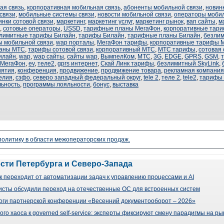
ая связь
,
корпоративная мобильная связь
,
абоненты мобильной связи
,
новин
связи
,
мобильные системы связи
,
новости мобильной связи
,
операторы мобил
инки сотовой связи
,
маркетинг
,
маркетинг услуг
,
маркетинг рынок
,
вап сайты
,
м
,
сотовые операторы
,
USSD
,
тарифные планы МегаФон
,
корпоративные тар
лимитные тарифы Билайн
,
тарифы Билайн
,
тарифные планы Билайн
,
безли
ы мобильной связи
,
wap порталы
,
МегаФон тарифы
,
корпоративные тарифы 
аны МТС
,
тарифы сотовой связи
,
корпоративный МТС
,
МТС тарифы
,
сотовая
илайн
,
wap
,
wap сайты
,
сайты wap
,
ВымпелКом
,
МТС
,
3G
,
EDGE
,
GPRS
,
GSM
,
МегаФон
,
ev
,
теле2
,
gprs интернет
,
Скай Линк тарифы
,
безлимитный SkyLink
,
иятия
,
конференция
,
продвижение
,
продвижение товара
,
рекламная компания
елия
,
сзфо
,
северо западный федеральный округ
,
tele 2
,
теле 2
,
tele2
,
тарифы
льность
,
программы лояльности
,
бонус
,
выставка
 политику в области межоператорских продаж.
ости Петербурга и Северо-Запада
 переходит от автоматизации задач к управлению процессами и AI
сты обсудили переход на отечественные ОС для встроенных систем
оги партнерской конференции «Весенний документооборот – 2026»
го хаоса к governed self-service: эксперты фиксируют смену парадигмы на р