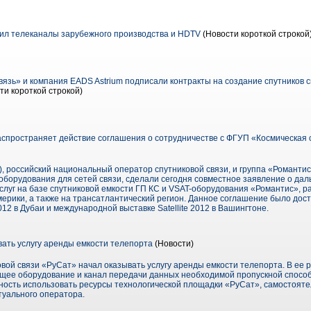
ил телеканалы зарубежного производства и HDTV
(Новости короткой строкой
язь» и компания EADS Astrium подписали контракты на создание спутников с
ти короткой строкой)
спространяет действие соглашения о сотрудничестве с ФГУП «Космическая с
, российский национальный оператор спутниковой связи, и группа «Романти
 оборудования для сетей связи, сделали сегодня совместное заявление о да
луг на базе спутниковой емкости ГП КС и VSAT-оборудования «Романтис», р
рики, а также на трансатлантический регион. Данное соглашение было дости
12 в Дубаи и международной выставке Satellite 2012 в Вашингтоне.
ать услугу аренды емкости телепорта
(Новости)
вой связи «РуСат» начал оказывать услугу аренды емкости телепорта. В ее 
ее оборудование и канал передачи данных необходимой пропускной способн
жность использовать ресурсы технологической площадки «РуСат», самостоят
туального оператора.