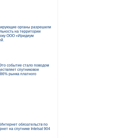
гулирующие органы разрешили
льность на территории
сроку ООО «Иридиум
ей.
 Это событие стало поводом
ществляет спутниковое
т 86% рынка платного
-Интернет обязательств по
ет на спутнике Intelsat 904