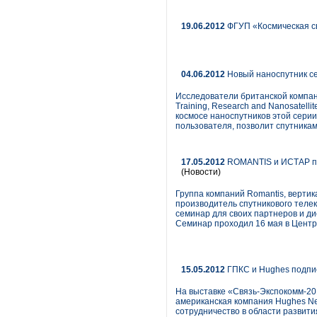
19.06.2012
ФГУП «Космическая св
04.06.2012
Новый наноспутник се
Исследователи британской компан
Training, Research and Nanosatell
космосе наноспутников этой серии
пользователя, позволит спутникам 
17.05.2012
ROMANTIS и ИСТАР пр
(Новости)
Группа компаний Romantis, вертик
производитель спутникового тел
семинар для своих партнеров и д
Семинар проходил 16 мая в Цент
15.05.2012
ГПКС и Hughes подпис
На выставке «Связь-Экспокомм-20
американская компания Hughes Net
сотрудничество в области развити