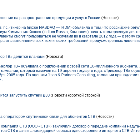
ешение на распространение продукции и услуг в России
(Новости)
ns Inc. (тикер на бирже NASDAQ — IRDM) объявила о том, что российские ре
ум Коммьюникейшнс» (Iridium Russia, Компания) начать коммерческую деяте
лиенты смогут пользоваться ее услугами во II квартале 2012 года — к этому 
ршить выполнение всех технических требований, предусмотренных лицензи
лор ТВ» делится планами
(Новости)
риколор ТВ» объявила о подключении к своей сети 10-миллионного абонента.
компании, который намечен на 19 апреля текущего года. «Триколор ТВ» осу
ря 2005 года. По оценкам J’son & Partners Consulting, компании принадлежи
и.
ится запустить спутник ДЗЗ
(Новости короткой строкой)
а оператором спутниковой связи для абонентов СТВ
(Новости)
 компания СТВ (ООО «СТВ») заключили договор о передаче компании Радуга
в СТВ в связи с ликвидацией сервиса одностороннего интернета СТВ-Интерн