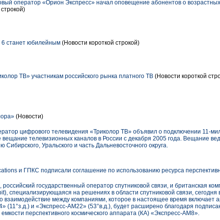
овый оператор «Орион Экспресс» начал оповещение абонентов о возрастных
 строкой)
 6 станет юбилейным
(Новости короткой строкой)
колор ТВ» участникам российского рынка платного ТВ
(Новости короткой стр
лора»
(Новости)
оператор цифрового телевидения «Триколор ТВ» объявил о подключении 11-ми
вещание телевизионных каналов в России с декабря 2005 года. Вещание вед
ю Сибирского, Уральского и часть Дальневосточного округа.
ications и ГПКС подписали соглашение по использованию ресурса перспективн
 российский государственный оператор спутниковой связи, и британская компа
Orbit), специализирующаяся на решениях в области спутниковой связи, сегодн
то взаимодействие между компаниями, которое в настоящее время включает 
» (11°з.д.) и «Экспресс-AM22» (53°в.д.), будет расширено благодаря подпис
емкости перспективного космического аппарата (КА) «Экспресс-AM8».