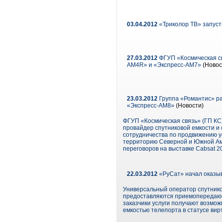
03.04.2012
«Триколор ТВ» запуст
27.03.2012
ФГУП «Космическая св
АМ4R» и «Экспресс-АМ7»
(Новос
23.03.2012
Группа «Романтис» ра
«Экспресс-АМ8»
(Новости)
ФГУП «Космическая связь» (ГП КС)
провайдер спутниковой емкости и
сотрудничества по продвижению ус
территорию Северной и Южной Аме
переговоров на выставке Cabsat 20
22.03.2012
«РуСат» начал оказыв
Универсальный оператор спутнико
предоставляются приемопередающ
заказчики услуги получают возмо
емкостью телепорта в статусе вир