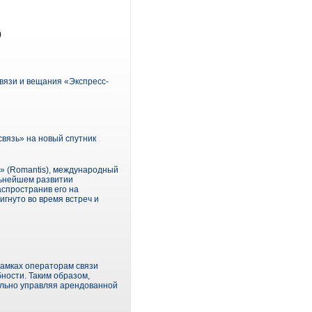
)
вязи и вещания «Экспресс-
вязь» на новый спутник
с» (Romantis), международный
льнейшем развитии
аспространив его на
гнуто во время встреч и
рамках операторам связи
ости. Таким образом,
ельно управляя арендованной