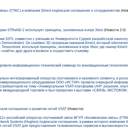
язь» (ГПКС) и компания iDirect подписали соглашение о сотрудничестве
(Нов
рии STRaND-2 использует принципы, заложенные в игре Xbox
(Новости 2.0)
ии SSTL совместно с учеными из Университета Суррея разработали наноспу
ite Demonstrator). Он снабжен 3D лазерным сканером Kinect, который обеспечи
. Технология, используя принципы, заложенные в игре Xbox, где сканер Kinec
«найти» друг друга в космосе и осуществить стыковку.
овели информационно-технический семинар по инновационным технологиям
ально-интегрированный оператор спутникового и наземного сегмента, и росс
екоммуникационного оборудования ООО «ИСТАР» провели очередной информ
истрибьюторов на тему «Универсальная VSAT-платформа UHP: решения, опыт
ре международной торговли и был приурочен к выставке «СВЯЗЬ-ЭКСПОКОМ 
али соглашение о развитии сетей VSAT
(Новости)
12» российский оператор спутниковой связи ФГУП «Космическая связь» (ГПК
work Systems (Hughes) подписали соглашение, в рамках которого компании б
я сетей VSAT для предоставления телевизионных сервисов и высокоскоростно