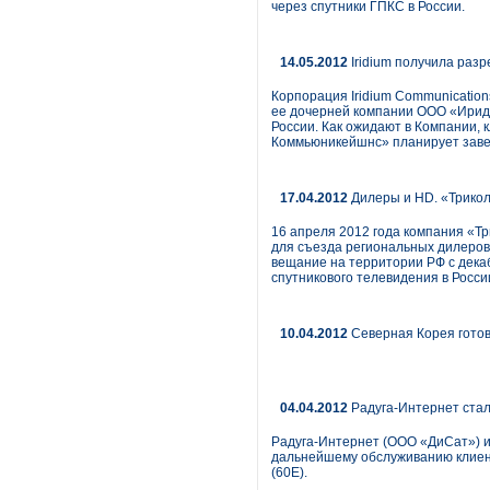
через спутники ГПКС в России.
14.05.2012
Iridium получила разр
Корпорация Iridium Communicatio
ее дочерней компании ООО «Ириди
России. Как ожидают в Компании, к
Коммьюникейшнс» планирует заве
17.04.2012
Дилеры и HD. «Трико
16 апреля 2012 года компания «Т
для съезда региональных дилеров 
вещание на территории РФ с декаб
спутникового телевидения в Росси
10.04.2012
Северная Корея готов
04.04.2012
Радуга-Интернет стал
Радуга-Интернет (ООО «ДиСат») и
дальнейшему обслуживанию клиенто
(60E).