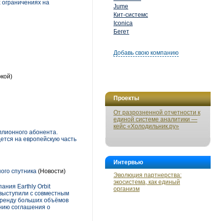
 ограничениях на
Jume
Кит-системс
Iconica
Бегет
Добавь свою компанию
окой)
Проекты
От разрозненной отчетности к
единой системе аналитики —
кейс «Холодильник.ру»
ллионного абонента.
ется на европейскую часть
Интервью
ого спутника
(Новости)
Эволюция партнерства:
экосистема, как единый
ния Earthly Orbit
организм
я выступили с совместным
аренду больших объёмов
анию соглашения о