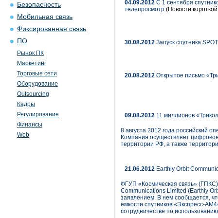
04.09.2012
С 1 сентября спутник
Безопасность
телепросмотр
(Новости короткой
Мобильная связь
Фиксированная связь
ПО
30.08.2012
Запуск спутника SPOT
Рынок ПК
Маркетинг
Торговые сети
20.08.2012
Открытое письмо «Три
Оборудование
Outsourcing
Кадры
Регулирование
09.08.2012
11 миллионов «Трико
Финансы
8 августа 2012 года российский 
Web
Компания осуществляет цифровое 
территории РФ, а также территори
21.06.2012
Earthly Orbit Commun
ФГУП «Космическая связь» (ГПКС),
Communications Limited (Earthly 
заявлением. В нем сообщается, ч
ёмкости спутников «Экспресс-AM44
сотрудничестве по использованию 