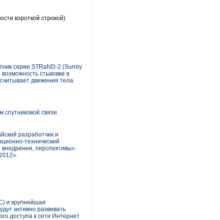
ости короткой строкой)
тник серии STRaND-2 (Surrey
т возможность стыковки в
t считывает движения тела
 спутниковой связи
ийский разработчик и
ационно-технический
 внедрения, перспективы».
2012».
С) и крупнейшая
удут активно развивать
го доступа к сети Интернет