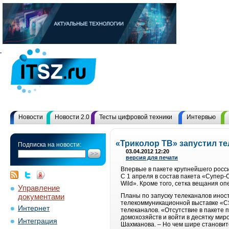
Новости
Новости 2.0
Тесты цифровой техники
Интервью
«Триколор ТВ» запустил т
Подписка на новости:
03.04.2012 12:20
версия для печати
Впервые в пакете крупнейшего росс
С 1 апреля в состав пакета «Супер-
Wild». Кроме того, сетка вещания о
Управление
документами
Планы по запуску телеканалов инос
телекоммуникационной выставке «CS
Интернет
телеканалов. «Отсутствие в пакете
домохозяйств и войти в десятку мир
Интеграция
Шахманова. – Но чем шире становит