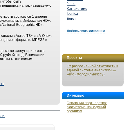
; чтобы быть
Jume
ы решились на так называемую
Кит-системс
Iconica
еткости состоялся 1 апреля
Бегет
телеканалы: « Инфоканал HD»,
«National Geographic HD»,
Добавь свою компанию
еканалы «Астро ТВ» и «A-One».
е вещание в формате MPEG2 в
олько же смогут принимать
 рублей в год. В компании
Проекты
пакеты также самым
От разрозненной отчетности к
единой системе аналитики —
кейс «Холодильник.ру»
 тв
Интервью
Эволюция партнерства:
экосистема, как единый
организм
ли.