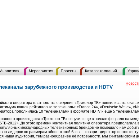
Аналитика
Мероприятия
Проекты
Каталог компаний
Управ
Новост
елеканалы зарубежного производства и HDTV
ийского оператора платного телевидения «Триколор ТВ» появились телекана
Оптимум» вошли рейтинговые телеканалы: «France 24», «Deutsche Welle», «Nat
ператора пополнилась 10 телеканалами в формате HDTV и еще 5 телеканалам
транного производства «Триколор ТВ» озвучил еще в начале февраля на ме
TB-2012». До этого времени контентная политика оператора предполагала 
 популярных международных телевизионных брендов не помешало нам добитьс
овых лидеров по размерам абонентской базы, – говорит директор по контент
ся наша аудитория, тем разнообразнее её потребности. Мы считаем своим 