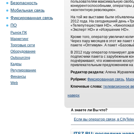
пользователям максимальную свобод
Безопасность
конкурентоспособными, операторы д
«контентную революцию».
Мобильная связь
На той же выставке были объявлены
Фиксированная связь
2012 года. На сегодняшний день «Т
ПО
«Телепутешествия HD», «КинопоказHD
«Эксперт HD» и «Искушение HD».
Рынок ПК
Кроме того, оператор увеличил кол
Маркетинг
Через пару месяцев в этот же пакет
Торговые сети
пакете «Оптимум». А пакет «Базовы
Оборудование
В 2012 году оператор планирует дов
подписчики пакета с зарубежным кон
Outsourcing
подчёркивают, что изменения коснут
Кадры
привлекательным предложением на 
Регулирование
Редактор раздела:
Алена Журавлев
Финансы
Рубрики:
Фиксированная связь
,
Марк
Web
Ключевые слова:
телевизионное в
наверх
А знаете ли Вы что?
Если вы оператор связи, в CityTe
ITSZ.RU: последние нов