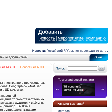
Добавить
новость
мероприятие
компанию
Новости:
Российский RPA-рынок переходит от автоматиз
ление документами
О нас
и на MSKIT
Новости на NNIT
Поиск:
Тесты цифровой техники
лы иностранного производства.
ional Geographic», «Nat Geo
и в SD-качестве.
ждународной
вещание только отечественных
я охвата аудитории в 10 млн.
Каталог компаний
у «Триколор ТВ» Юлия
долгом предложить нашим
Мегаплан