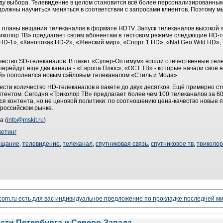
у выбора. Телевидение в целом становится всё более персонализированным
олжны научиться меняться в соответствии с запросами клиентов. Поэтому м
 планы вещания телеканалов в формате HDTV. Запуск телеканалов высокой ч
риколор ТВ» предлагает своим абонентам в тестовом режиме следующие HD-
-1», «Кинопоказ HD-2», «Женский мир», «Спорт 1 HD», «Nat Geo Wild HD», 
ичество SD-телеканалов. В пакет «Супер-Оптимум» вошли отечественные тел
 перейдут еще два канала - «Европа Плюс», «ОСТ ТВ» - которые начали сво
й» пополнился новым сэйловым телеканалом «Стиль и Мода».
ести количество HD-телеканалов в пакете до двух десятков. Ещё примерно ст
тентом. Сегодня «Триколор ТВ» предлагает более чем 100 телеканалов за 600
ся контента, но не ценовой политики: по соотношению цена-качество новые 
российском рынке.
а (
info@mskit.ru
)
етинг
ещание
,
телевидение
,
телеканал
,
спутниковая связь
,
спутниковое тв
,
триколор
lecom.ru есть для вас индивидуальное предложение по прокладке последней ми
ости Петербурга и Северо-Запада