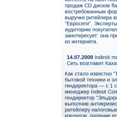
продаж CD дисков fla
востребованным форм
выручки ритейлера в
"Евросети". Эксперт
аудиторию покупател
заинтересует: она п
из интернета.
14.07.2009
Indesit п
Сеть возглавит Ках
Как стало известно "
бытовой техники и э
гендиректора — с 1 
менеджер Indesit Co
гендиректор "Эльдор
выполнив антикризи
ритейлеру налоговые
кредитов, падение ег