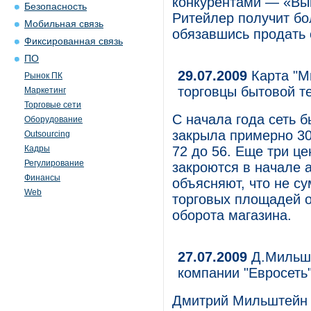
конкурентами — «Вы
Безопасность
Ритейлер получит бо
Мобильная связь
обязавшись продать 
Фиксированная связь
ПО
29.07.2009
Карта "Ми
Рынок ПК
торговцы бытовой т
Маркетинг
Торговые сети
С начала года сеть б
Оборудование
закрыла примерно 30
Outsourcing
Кадры
72 до 56. Еще три це
Регулирование
закроются в начале а
Финансы
объясняют, что не с
Web
торговых площадей о
оборота магазина.
27.07.2009
Д.Мильшт
компании "Евросеть
Дмитрий Мильштейн 