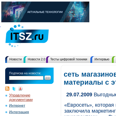
Новости
Новости 2.0
Тесты цифровой техники
Интервью
сеть магазинов
Подписка на новости:
материалы с 
29.07.2009
Выгодные
Управление
документами
«Евросеть», которая 
Интернет
заключила маркетин
Интеграция