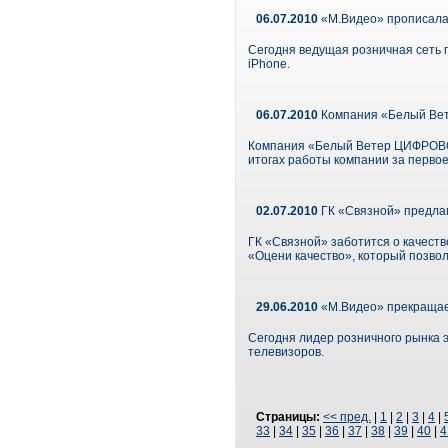
06.07.2010
«М.Видео» прописалас
Сегодня ведущая розничная сеть 
iPhone.
06.07.2010
Компания «Белый Вете
Компания «Белый Ветер ЦИФРОВОЙ»
итогах работы компании за первое 
02.07.2010
ГК «Связной» предлаг
ГК «Связной» заботится о качеств
«Оцени качество», который позво
29.06.2010
«М.Видео» прекращает
Сегодня лидер розничного рынка 
телевизоров.
Страницы:
<< пред.
|
1
|
2
|
3
|
4
|
33
|
34
|
35
|
36
|
37
|
38
|
39
|
40
|
4