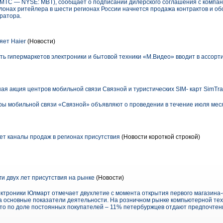
ТС — NYSE: MBT), сообщает о подписании дилерского соглашения c компани
 салонах ритейлера в шести регионах России начнется продажа контрактов и о
ратора.
ет Haier
(Новости)
ть гипермаркетов электроники и бытовой техники «М.Видео» вводит в ассорт
я акция центров мобильной связи Связной и туристических SIM- карт SimTr
 мобильной связи «Связной» объявляют о проведении в течение июля мес
т каналы продаж в регионах присутствия
(Новости короткой строкой)
и двух лет присутствия на рынке
(Новости)
ктроники Юлмарт отмечает двухлетие с момента открытия первого магазина-
а основные показатели деятельности. На розничном рынке компьютерной те
то по доле постоянных покупателей – 11% петербуржцев отдают предпочтен