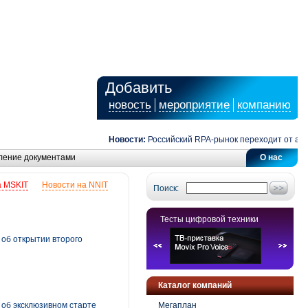
Добавить
новость
мероприятие
компанию
Новости:
Российский RPA-рынок переходит от автома
ление документами
О нас
а MSKIT
Новости на NNIT
Поиск:
Тесты цифровой техники
 об открытии второго
Каталог компаний
 об эксклюзивном старте
Мегаплан