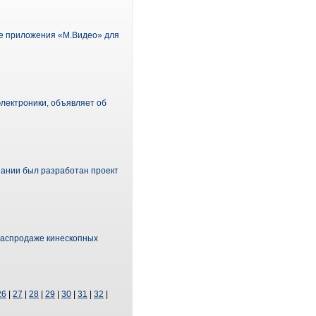
ке приложения «М.Видео» для
лектроники, объявляет об
пании был разработан проект
распродаже кинескопных
26
|
27
|
28
|
29
|
30
|
31
|
32
|