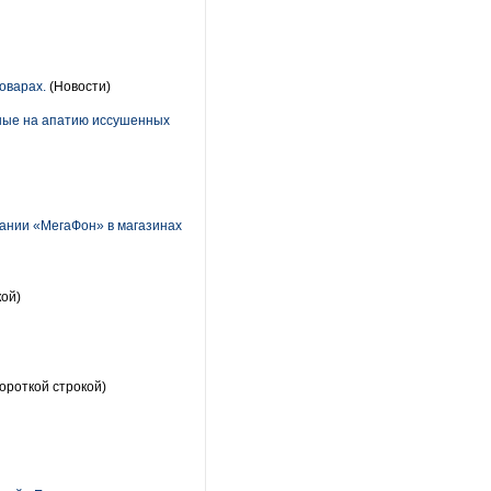
оварах.
(Новости)
нные на апатию иссушенных
ании «МегаФон» в магазинах
кой)
ороткой строкой)