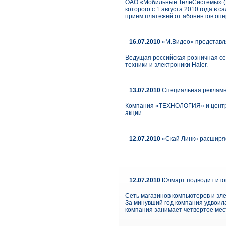
ОАО «Мобильные ТелеСистемы» (М
которого с 1 августа 2010 года в
прием платежей от абонентов опе
16.07.2010
«М.Видео» представля
Ведущая российская розничная се
техники и электроники Haier.
13.07.2010
Специальная рекламна
Компания «ТЕХНОЛОГИЯ» и центры
акции.
12.07.2010
«Скай Линк» расширяе
12.07.2010
Юлмарт подводит итог
Сеть магазинов компьютеров и эле
За минувший год компания удвоил
компания занимает четвертое мес