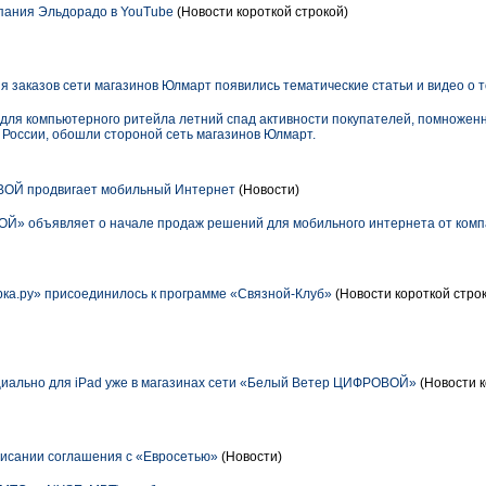
пания Эльдорадо в YouTube
(Новости короткой строкой)
 заказов сети магазинов Юлмарт появились тематические статьи и видео о т
для компьютерного ритейла летний спад активности покупателей, помноже
 России, обошли стороной сеть магазинов Юлмарт.
ОЙ продвигает мобильный Интернет
(Новости)
» объявляет о начале продаж решений для мобильного интернета от комп
ка.ру» присоединилось к программе «Связной-Клуб»
(Новости короткой стро
циально для iPad уже в магазинах сети «Белый Ветер ЦИФРОВОЙ»
(Новости к
исании соглашения с «Евросетью»
(Новости)