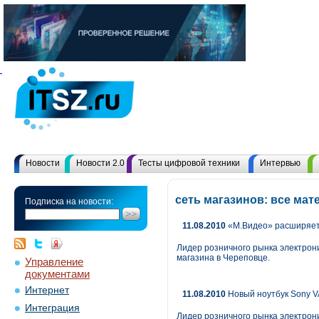
Новости
Новости 2.0
Тесты цифровой техники
Интервью
сеть магазинов: все ма
Подписка на новости:
11.08.2010
«М.Видео» расширяет 
Лидер розничного рынка электрони
магазина в Череповце.
Управление
документами
Интернет
11.08.2010
Новый ноутбук Sony V
Интеграция
Лидер розничного рынка электрон