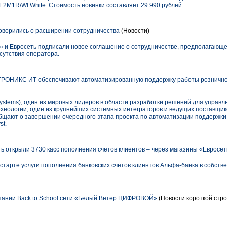
2M1R/WI White. Стоимость новинки составляет 29 990 рублей.
оворились о расширении сотрудничества
(Новости)
 и Евросеть подписали новое соглашение о сотрудничестве, предполагающ
сутствия оператора.
ТРОНИКС ИТ обеспечивают автоматизированную поддержку работы рознично
ystems), один из мировых лидеров в области разработки решений для управле
логии, один из крупнейших системных интеграторов и ведущих поставщиков
общают о завершении очередного этапа проекта по автоматизации поддержки
st.
ь открыли 3730 касс пополнения счетов клиентов – через магазины «Евросет
тарте услуги пополнения банковских счетов клиентов Альфа-банка в собств
пании Back to School сети «Белый Ветер ЦИФРОВОЙ»
(Новости короткой стро