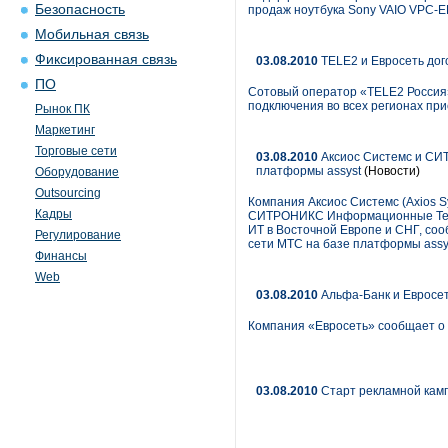
Безопасность
продаж ноутбука Sony VAIO VPC-EE
Мобильная связь
Фиксированная связь
03.08.2010
TELE2 и Евросеть дог
ПО
Сотовый оператор «TELE2 Россия»
подключения во всех регионах при
Рынок ПК
Маркетинг
Торговые сети
03.08.2010
Аксиос Системс и СИ
платформы assyst
(Новости)
Оборудование
Outsourcing
Компания Аксиос Системс (Axios S
Кадры
СИТРОНИКС Информационные Техно
ИТ в Восточной Европе и СНГ, со
Регулирование
сети МТС на базе платформы assy
Финансы
Web
03.08.2010
Альфа-Банк и Евросет
Компания «Евросеть» сообщает о с
03.08.2010
Старт рекламной кам