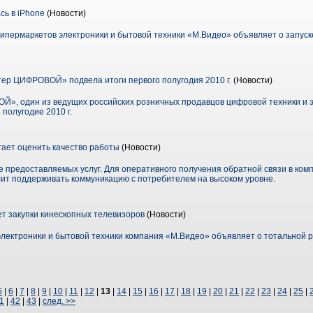
ь в iPhone
(Новости)
гипермаркетов электроники и бытовой техники «М.Видео» объявляет о запус
р ЦИФРОВОЙ» подвела итоги первого полугодия 2010 г.
(Новости)
, один из ведущих российских розничных продавцов цифровой техники и э
полугодие 2010 г.
ает оценить качество работы
(Новости)
е предоставляемых услуг. Для оперативного получения обратной связи в ком
лит поддерживать коммуникацию с потребителем на высоком уровне.
 закупки кинескопных телевизоров
(Новости)
электроники и бытовой техники компания «М.Видео» объявляет о тотальной 
5
|
6
|
7
|
8
|
9
|
10
|
11
|
12
|
13
|
14
|
15
|
16
|
17
|
18
|
19
|
20
|
21
|
22
|
23
|
24
|
25
|
1
|
42
|
43
|
след. >>