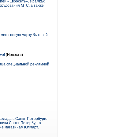
ей «Евросеть», в рамках
борудования МТС, а также
имент новую марку бытовой
avel
(Новости)
яца специальной рекламной
склада в Санкт-Петербурге.
хники Санкт-Петербурга
ие магазинам Юлмарт.