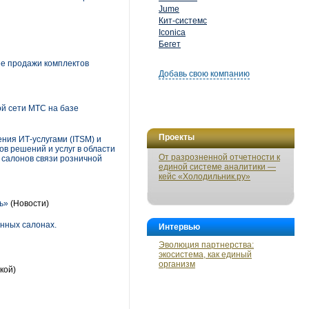
Jume
Кит-системс
Iconica
Бегет
ее продажи комплектов
Добавь свою компанию
й сети МТС на базе
Проекты
ния ИТ-услугами (ITSM) и
 решений и услуг в области
От разрозненной отчетности к
 салонов связи розничной
единой системе аналитики —
кейс «Холодильник.ру»
ь»
(Новости)
енных салонах.
Интервью
Эволюция партнерства:
экосистема, как единый
организм
кой)