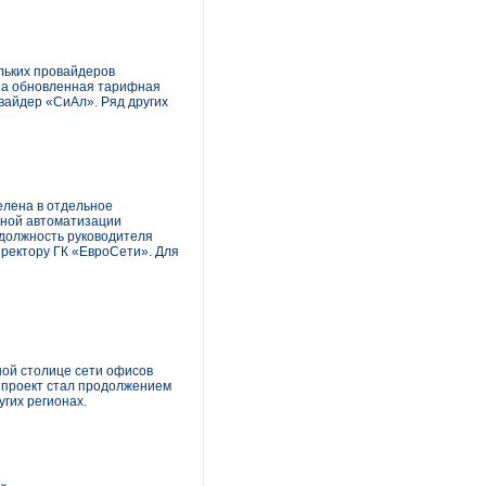
льких провайдеров
ена обновленная тарифная
вайдер «СиАл». Ряд других
елена в отдельное
сной автоматизации
должность руководителя
ректору ГК «ЕвроСети». Для
ой столице сети офисов
 проект стал продолжением
гих регионах.