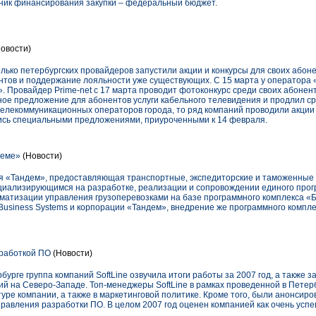
ник финансирования закупки – федеральный бюджет.
овости)
лько петербургских провайдеров запустили акции и конкурсы для своих абон
нтов и поддержание лояльности уже существующих. С 15 марта у оператора
». Провайдер Prime-net с 17 марта проводит фотоконкурс среди своих абонент
ное предложение для абонентов услуги кабельного телевидения и продлил ср
 телекоммуникационных операторов города, то ряд компаний проводили акции 
лись специальными предложениями, приуроченными к 14 февраля.
деме»
(Новости)
я «Тандем», предоставляющая транспортные, экспедиторские и таможенные 
пециализирующимся на разработке, реализации и сопровождении единого прог
оматизации управления грузоперевозками на базе программного комплекса «
 Business Systems и корпорации «Тандем», внедрение же программного компл
зработкой ПО
(Новости)
рбурге группа компаний SoftLine озвучила итоги работы за 2007 год, а также з
ий на Северо-Западе. Топ-менеджеры SoftLine в рамках проведенной в Пете
туре компании, а также в маркетинговой политике. Кроме того, были анонси
правления разработки ПО. В целом 2007 год оценен компанией как очень усп