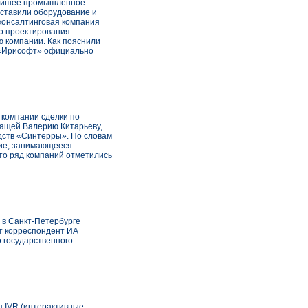
пнейшее промышленное
дставили оборудование и
консалтинговая компания
о проектирования.
 компании. Как пояснили
о «Ирисофт» официально
 компании сделки по
жащей Валерию Китарьеву,
дств «Синтерры». По словам
ние, занимающееся
то ряд компаний отметились
 в Санкт-Петербурге
т корреспондент ИА
 государственного
я IVR (интерактивные