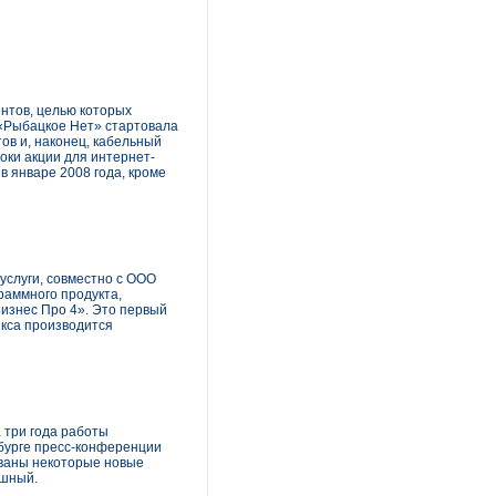
ентов, целью которых
 «Рыбацкое Нет» стартовала
ов и, наконец, кабельный
оки акции для интернет-
в январе 2008 года, кроме
услуги, совместно с ООО
раммного продукта,
Бизнес Про 4». Это первый
екса производится
а три года работы
рбурге пресс-конференции
рованы некоторые новые
ешный.