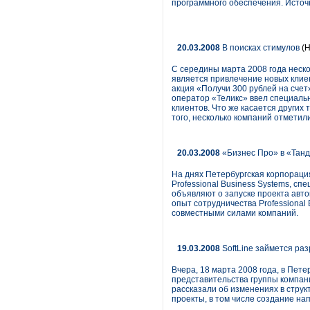
программного обеспечения. Источ
20.03.2008
В поисках стимулов
(Н
С середины марта 2008 года неско
является привлечение новых клие
акция «Получи 300 рублей на счет
оператор «Теликс» ввел специаль
клиентов. Что же касается других
того, несколько компаний отмети
20.03.2008
«Бизнес Про» в «Тан
На днях Петербургская корпораци
Professional Business Systems, с
объявляют о запуске проекта авт
опыт сотрудничества Professional
совместными силами компаний.
19.03.2008
SoftLine займется ра
Вчера, 18 марта 2008 года, в Пете
представительства группы компан
рассказали об изменениях в струк
проекты, в том числе создание на