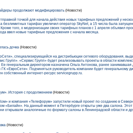
вайдеры продолжают модифицировать
(Новости)
отправной точкой для начала действия новых тарифных предложений у неско
 на безлимитных тарифах увеличил оператор SkyNet, а 15 числа была запущ
 Кроме того, о модернизации своих тарифных планов с 1 апреля объявил про
рода ввел новые тарифные предложения с начала месяца.
лась дочка
(Новости)
роСети», специализирующейся на дистрибьюции сетевого оборудования, выд
ис Групп». «Сервис Групп» будет реализовывать проекты в области комплек
 Ее генеральным директором назначена Ольга Антонова, ранее занимавшая 
 ГК «ЕвроСети». Подчиняться руководитель компании будет генеральному ди
 собственный интернет-ресурс servicegrupp.ru.
ум». История с продолжением
(Новости)
ом» и компания «Телефорум» запустили новый проект по созданию в Северн
ом «Билайн». На данный момент в Петербурге открыты уже два салона. Этот
ни открывали аналогичные по формату салоны в Ленинградской области и дру
вка
(Новости)