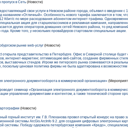
 пропуск в Сеть
(Новости)
едоставляющий свои услуги в Невском районе города, объявил о введении с 1
д названием «Отличный». Особенность нового тарифа заключается в том, чт
512 Кбит/с по мере расходования абонентом интернет-трафика. Одновременн
 специальная акция для старшеклассников и рекламная кампания, направлен
асается других операторов домашних сетей Невского района, то ряд компан
года. Кроме того, у нескольких провайдеров стартовали специальные акции.
рбургском рынке web-услуг
(Новости)
ct открыла представительство в Петербурге. Офис в Северной столице будет
тов, интернет-маркетинг, оптимизацию веб-сайтов, создание фирменных стил
ов, выставочных стендов. Игроки же питерского рынка сомневаются в реальн
е, поскольку ценовая политика фирмы не была адаптирована к возможностям
 электронного документооборота в коммерческой организации»
(Мероприят
роводит семинар «Организация электронного документооборота в коммерчес
ции управления документами и контентом, а также технической стороне ор
картографии
(Новости)
ный горный институт им. Г.В. Плеханова провел открытый конкурс на право 
ионнной системы ArcGis ArcInfo 9.2. для создания цифровых электронных карт
ной системы. Победу одержала петербургская компания «Кредо», специализ