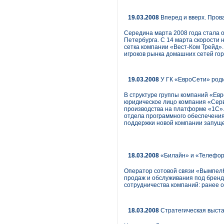
19.03.2008
Вперед и вверх. Про
Середина марта 2008 года стала 
Петербурга. С 14 марта скорости
сетка компании «Вест-Ком Трейд».
игроков рынка домашних сетей го
19.03.2008
У ГК «ЕвроСети» роди
В структуре группы компаний «Ев
юридическое лицо компания «Серв
производства на платформе «1С».
отдела программного обеспечения
поддержки новой компании запущен
18.03.2008
«Билайн» и «Телефор
Оператор сотовой связи «ВымпелК
продаж и обслуживания под бренд
сотрудничества компаний: ранее о
18.03.2008
Стратегическая выста