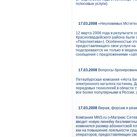
голосовые услуги).
17.03.2008
«Неуловимых Мстите
12 марта 2008 года в результате 
Красногвардейского района были 
«Перспектива»). Особенностью эт
предоставляющего свои услуги на
подозреваются не только в хищени
сообщения с предложениями «запл
17.03.2008
Вопросы бронировани
Петербургская компания «Нота Бен
электронного каталога гостиниц. 
передовых технологий в области т
все более популярными в России, 
17.03.2008
Вираж, форсаж и реак
Компания MNS.ru («Матрикс Сетевы
вводит новую линейку безлимитных
изменился размер абонентской пл
как на повышение лояльности суще
операторов, предоставляющих свои