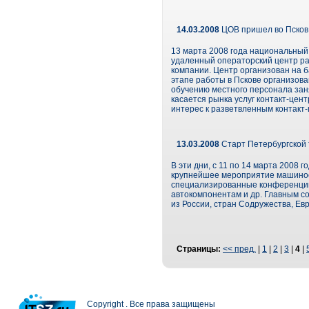
14.03.2008
ЦОВ пришел во Псков
13 марта 2008 года национальный
удаленный операторский центр р
компании. Центр организован на 
этапе работы в Пскове организова
обучению местного персонала заня
касается рынка услуг контакт-цент
интерес к разветвленным контакт-
13.03.2008
Старт Петербургской 
В эти дни, с 11 по 14 марта 2008
крупнейшее мероприятие машинос
специализированные конференции,
автокомпонентам и др. Главным с
из России, стран Содружества, Ев
Страницы:
<< пред.
|
1
|
2
|
3
|
4
|
Copyright . Все права защищены