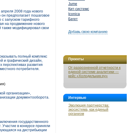
Jume
Кит-системс
 апреля 2008 года нового
Iconica
о он предполагает пошаговое
Бегет
о с запуском тарифного
ная на продвижение нового
ий также модифицировал свои
Добавь свою компанию
 оказывать полный комплекс
Проекты
ей и графический дизайн,
ых перспективах развития
От разрозненной отчетности к
 местного потребителя.
единой системе аналитики —
кейс «Холодильник.ру»
ия)
кой организации»,
ганизации документооборота.
Интервью
Эволюция партнерства:
экосистема, как единый
организм
заключения государственного
. Участие в конкурсе приняли
ирующаяся на дистрибьюции