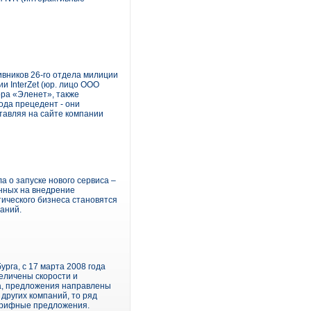
ивников 26-го отдела милиции
 InterZet (юр. лицо ООО
ора «Эленет», также
ода прецедент - они
ставляя на сайте компании
 о запуске нового сервиса –
енных на внедрение
тического бизнеса становятся
паний.
рга, с 17 марта 2008 года
еличены скорости и
а, предложения направлены
других компаний, то ряд
тарифные предложения.