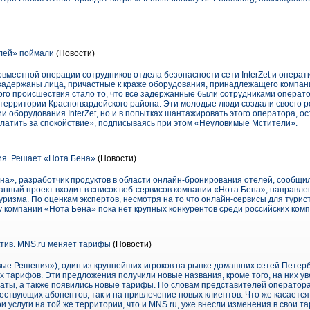
лей» поймали
(Новости)
совместной операции сотрудников отдела безопасности сети InterZet и операт
задержаны лица, причастные к краже оборудования, принадлежащего компании
ого происшествия стало то, что все задержанные были сотрудниками операт
 территории Красногвардейского района. Эти молодые люди создали своего р
и оборудования InterZet, но и в попытках шантажировать этого оператора, о
атить за спокойствие», подписываясь при этом «Неуловимые Мстители».
я. Решает «Нота Бена»
(Новости)
а», разработчик продуктов в области онлайн-бронирования отелей, сообщила
Данный проект входит в список веб-сервисов компании «Нота Бена», направл
уризма. По оценкам экспертов, несмотря на то что онлайн-сервисы для турис
у компании «Нота Бена» пока нет крупных конкурентов среди российских ком
тив. MNS.ru меняет тарифы
(Новости)
е Решения»), один из крупнейших игроков на рынке домашних сетей Петербу
 тарифов. Эти предложения получили новые названия, кроме того, на них ув
аты, а также появились новые тарифы. По словам представителей оператор
ствующих абонентов, так и на привлечение новых клиентов. Что же касается 
 услуги на той же территории, что и MNS.ru, уже внесли изменения в свои 