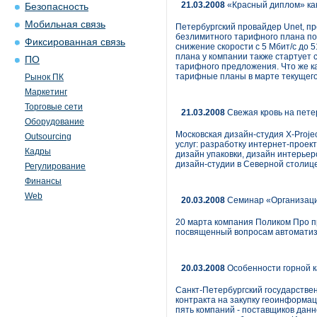
21.03.2008
«Красный диплом» как
Безопасность
Мобильная связь
Петербургский провайдер Unet, пр
безлимитного тарифного плана по
Фиксированная связь
снижение скорости с 5 Мбит/с до 
плана у компании также стартует
ПО
тарифного предложения. Что же к
тарифные планы в марте текущего 
Рынок ПК
Маркетинг
Торговые сети
21.03.2008
Свежая кровь на пете
Оборудование
Московская дизайн-студия X-Proje
Outsourcing
услуг: разработку интернет-проек
Кадры
дизайн упаковки, дизайн интерьер
дизайн-студии в Северной столиц
Регулирование
Финансы
Web
20.03.2008
Семинар «Организация
20 марта компания Поликом Про п
посвященный вопросам автоматиза
20.03.2008
Особенности горной 
Санкт-Петербургский государствен
контракта на закупку геоинформац
пять компаний - поставщиков дан