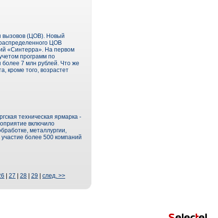
 вызовов (ЦОВ). Новый
-распределенного ЦОВ
ний «Синтерра». На первом
 учетом программ по
 более 7 млн рублей. Что же
а, кроме того, возрастет
ргская техническая ярмарка -
роприятие включило
бработке, металлургии,
 участие более 500 компаний
26
|
27
|
28
|
29
|
след. >>