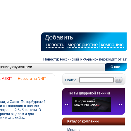
Добавить
новость
мероприятие
компанию
Новости:
Российский RPA-рынок переходит от автоматиз
ление документами
О нас
а MSKIT
Новости на NNIT
Поиск:
Тесты цифровой техники
язи, и Санкт-Петербургский
и соглашения о начале
ектронной библиотеки. В
расли в целом и для
вил и «Билайн».
Каталог компаний
Мегаплан