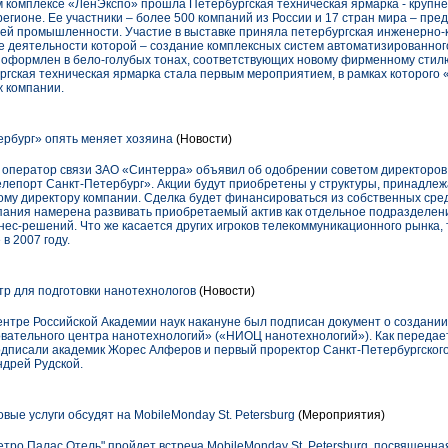
м комплексе «ЛенЭкспо» прошла Петербургская техническая ярмарка - кру
гионе. Ее участники – более 500 компаний из России и 17 стран мира – пре
ей промышленности. Участие в выставке приняла петербургская инженерно-
 деятельности которой – создание комплексных систем автоматизированног
оформлен в бело-голубых тонах, соответствующих новому фирменному стилю
ргская техническая ярмарка стала первым мероприятием, в рамках которог
 компании.
ербург» опять меняет хозяина
(Новости)
 оператор связи ЗАО «Синтерра» объявил об одобрении советом директоров
лепорт Санкт-Петербург». Акции будут приобретены у структуры, принадле
му директору компании. Сделка будет финансироваться из собственных сре
пания намерена развивать приобретаемый актив как отдельное подразделе
ес-решений. Что же касается других игроков телекоммуникационного рынка, 
в 2007 году.
р для подготовки нанотехнологов
(Новости)
ентре Российской Академии наук накануне был подписан документ о создании
вательного центра нанотехнологий» («НИОЦ нанотехнологий»). Как передае
одписали академик Жорес Алферов и первый проректор Санкт-Петербургского
ндрей Рудской.
ые услуги обсудят на MobileMonday St. Petersburg
(Мероприятия)
Петро Палас Отель" пройдет встреча MobileMonday St. Petersburg, посвященна