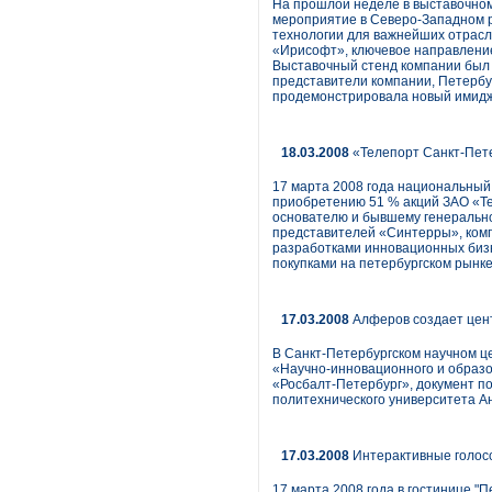
На прошлой неделе в выставочно
мероприятие в Северо-Западном ре
технологии для важнейших отрасл
«Ирисофт», ключевое направление
Выставочный стенд компании был 
представители компании, Петербу
продемонстрировала новый имидж
18.03.2008
«Телепорт Санкт-Пет
17 марта 2008 года национальный
приобретению 51 % акций ЗАО «Те
основателю и бывшему генерально
представителей «Синтерры», ком
разработками инновационных бизн
покупками на петербургском рынке 
17.03.2008
Алферов создает цент
В Санкт-Петербургском научном ц
«Научно-инновационного и образо
«Росбалт-Петербург», документ п
политехнического университета А
17.03.2008
Интерактивные голосов
17 марта 2008 года в гостинице "