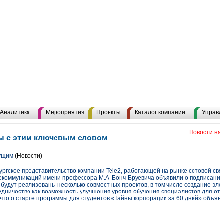
Аналитика
Мероприятия
Проекты
Каталог компаний
Управ
Новости н
ы с этим ключевым словом
дущим
(Новости)
бургское представительство компании Tele2, работающей на рынке сотовой св
екоммуникаций имени профессора М.А. Бонч-Бруевича объявили о подписани
о будут реализованы несколько совместных проектов, в том числе создание эл
удничество как возможность улучшения уровня обучения специалистов для от
 что о старте программы для студентов «Тайны корпорации за 60 дней» объя