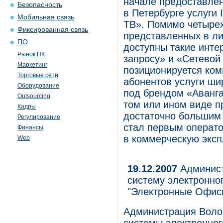
начале предоставлен
Безопасность
в Петербурге услуги
Мобильная связь
ТВ». Помимо четырех
Фиксированная связь
представленных в ли
ПО
доступны такие инте
Рынок ПК
запросу» и «Сетевой
Маркетинг
позиционируется ком
Торговые сети
абонентов услуги ши
Оборудование
под брендом «Авангар
Outsourcing
том или ином виде п
Кадры
достаточно большим
Регулирование
стал первым операто
Финансы
в коммерческую эксп
Web
19.12.2007
Админист
систему электронно
"Электронные Офис
Администрация Воло