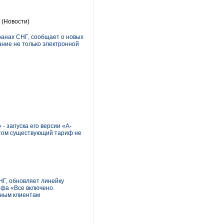
С
(Новости)
анах СНГ, сообщает о новых
вание не только электронной
 запуска его версии «А-
этом существующий тариф не
Г, обновляет линейку
фа «Все включено.
вным клиентам