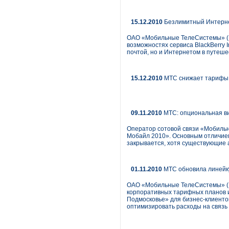
15.12.2010
Безлимитный Интернет 
ОАО «Мобильные ТелеСистемы» (М
возможностях сервиса BlackBerry I
почтой, но и Интернетом в путеше
15.12.2010
МТС снижает тарифы 
09.11.2010
МТС: опциональная в
Оператор сотовой связи «Мобильн
Мобайл 2010». Основным отличием
закрывается, хотя существующие 
01.11.2010
МТС обновила линейк
ОАО «Мобильные ТелеСистемы» (N
корпоративных тарифных планов и
Подмосковье» для бизнес-клиенто
оптимизировать расходы на связь