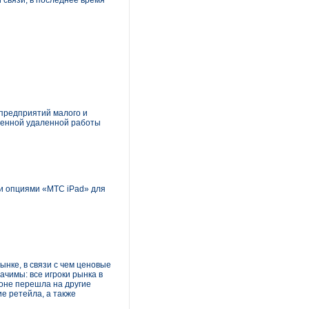
 связи, в последнее время
 предприятий малого и
щенной удаленной работы
и опциями «МТС iPad» для
ынке, в связи с чем ценовые
начимы: все игроки рынка в
оне перешла на другие
е ретейла, а также