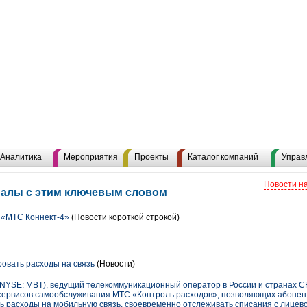
Аналитика
Мероприятия
Проекты
Каталог компаний
Управ
Новости н
иалы с этим ключевым словом
 «МТС Коннект-4»
(Новости короткой строкой)
овать расходы на связь
(Новости)
SE: MBT), ведущий телекоммуникационный оператор в России и странах СН
сервисов самообслуживания МТС «Контроль расходов», позволяющих абонен
 расходы на мобильную связь, своевременно отслеживать списания с лицево