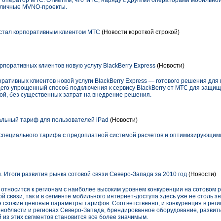
 оператор МТС. Отметим, что МТС, наряду с другими операторами мобильной
азличные MVNO-проекты.
стал корпоративным клиентом МТС
(Новости короткой строкой)
поративных клиентов новую услугу BlackBerry Express
(Новости)
ративных клиентов новой услуги BlackBerry Express — готового решения для
его упрощенный способ подключения к сервису BlackBerry от МТС для защи
той, без существенных затрат на внедрение решения.
льный тариф для пользователей iPad
(Новости)
 специального тарифа с предоплатной системой расчетов и оптимизирующим
. Итоги развития рынка сотовой связи Северо-Запада за 2010 год
(Новости)
относится к регионам с наиболее высоким уровнем конкуренции на сотовом р
ой связи, так и в сегменте мобильного интернет-доступа здесь уже не столь з
е схожие ценовые параметры тарифов. Соответственно, и конкуренция в реги
енобласти и регионах Северо-Запада, брендированное оборудование, развити
из этих сегментов становится все более значимым.