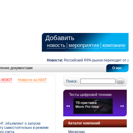
Добавить
новость
мероприятие
компанию
Новости:
Российский RPA-рынок переходит от автомат
ление документами
О нас
а MSKIT
Новости на NNIT
Поиск:
Тесты цифровой техники
Каталог компаний
Г, объявляет о запуске
ту самостоятельно в режиме
го счета.
Мегаплан