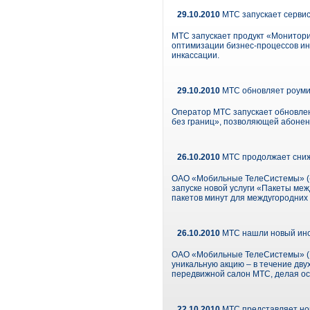
29.10.2010
МТС запускает сервис
МТС запускает продукт «Монитори
оптимизации бизнес-процессов ин
инкассации.
29.10.2010
МТС обновляет роуми
Оператор МТС запускает обновлен
без границ», позволяющей абонен
26.10.2010
МТС продолжает сниж
ОАО «Мобильные ТелеСистемы» («
запуске новой услуги «Пакеты меж
пакетов минут для междугородних 
26.10.2010
МТС нашли новый инс
ОАО «Мобильные ТелеСистемы» (NY
уникальную акцию – в течение дву
передвижной салон МТС, делая ост
22.10.2010
МТС представляет но