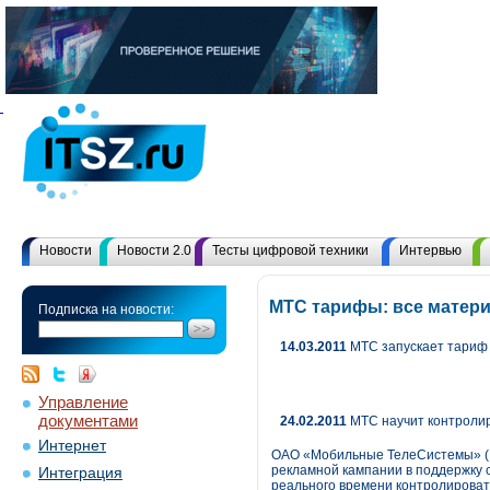
Новости
Новости 2.0
Тесты цифровой техники
Интервью
МТС тарифы: все матер
Подписка на новости:
14.03.2011
МТС запускает тариф
Управление
документами
24.02.2011
МТС научит контролир
Интернет
ОАО «Мобильные ТелеСистемы» (NY
рекламной кампании в поддержку 
Интеграция
реального времени контролировать