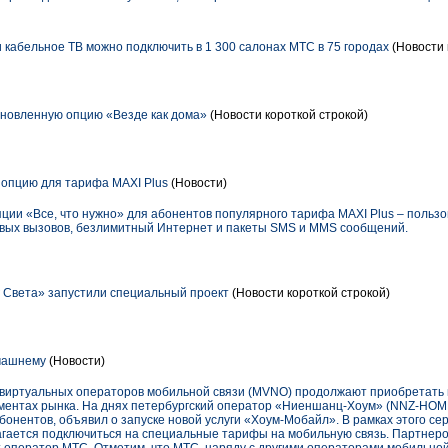
кабельное ТВ можно подключить в 1 300 салонах МТС в 75 городах
(Новости 
новленную опцию «Везде как дома»
(Новости короткой строкой)
опцию для тарифа MAXI Plus
(Новости)
ции «Все, что нужно» для абонентов популярного тарифа MAXI Plus – пользо
овых вызовов, безлимитный Интернет и пакеты SMS и MMS сообщений.
 Света» запустили специальный проект
(Новости короткой строкой)
машнему
(Новости)
 виртуальных операторов мобильной связи (MVNO) продолжают приобретать 
гментах рынка. На днях петербургский оператор «Ниеншанц-Хоум» (NNZ-HOM
бонентов, объявил о запуске новой услуги «Хоум-Мобайл». В рамках этого се
ается подключиться на специальные тарифы на мобильную связь. Партнер