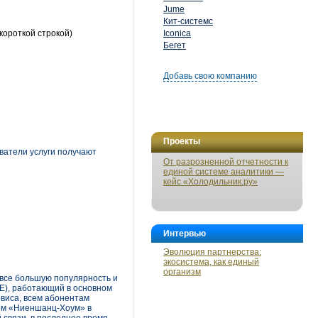
Jume
Кит-системс
короткой строкой)
Iconica
Бегет
Добавь свою компанию
Проекты
ватели услуги получают
От разрозненной отчетности к
единой системе аналитики —
кейс «Холодильник.ру»
Интервью
Эволюция партнерства:
экосистема, как единый
организм
все большую популярность и
E), работающий в основном
рвиса, всем абонентам
ом «Ниеншанц-Хоум» в