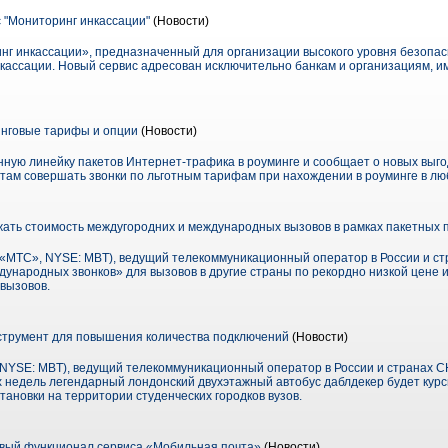
 "Мониторинг инкассации"
(Новости)
нг инкассации», предназначенный для организации высокого уровня безопас
кассации. Новый сервис адресован исключительно банкам и организациям, 
нговые тарифы и опции
(Новости)
ную линейку пакетов Интернет-трафика в роуминге и сообщает о новых выго
там совершать звонки по льготным тарифам при нахождении в роуминге в лю
ать стоимость междугородних и международных вызовов в рамках пакетных
МТС», NYSE: MBT), ведущий телекоммуникационный оператор в России и ст
дународных звонков» для вызовов в другие страны по рекордно низкой цене 
вызовов.
трумент для повышения количества подключений
(Новости)
SE: MBT), ведущий телекоммуникационный оператор в России и странах СН
х недель легендарный лондонский двухэтажный автобус даблдекер будет курси
ановки на территории студенческих городков вузов.
вый функционал сервиса «Мобильная почта»
(Новости)