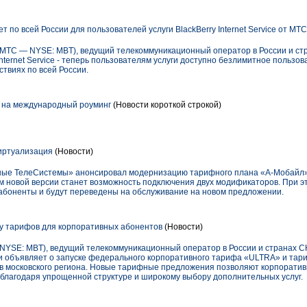
по всей России для пользователей услуги BlackBerry Internet Service от МТ
ТС — NYSE: MBT), ведущий телекоммуникационный оператор в России и стр
nternet Service - теперь пользователям услуги доступно безлимитное пользо
ствиях по всей России.
на международный роуминг
(Новости короткой строкой)
иртуализация
(Новости)
ые ТелеСистемы» анонсировал модернизацию тарифного плана «А-Мобайл» -
 новой версии станет возможность подключения двух модификаторов. При 
абоненты и будут переведены на обслуживание на новом предложении.
у тарифов для корпоративных абонентов
(Новости)
YSE: MBT), ведущий телекоммуникационный оператор в России и странах СН
 объявляет о запуске федерального корпоративного тарифа «ULTRA» и тари
в московского региона. Новые тарифные предложения позволяют корпорати
 благодаря упрощенной структуре и широкому выбору дополнительных услуг.