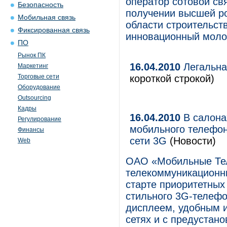
оператор сотовой свя
Безопасность
получении высшей р
Мобильная связь
области строительс
Фиксированная связь
инновационный моло
ПО
Рынок ПК
16.04.2010
Легальна
Маркетинг
Торговые сети
короткой строкой)
Оборудование
Outsourcing
Кадры
16.04.2010
В салона
Регулирование
мобильного телефон
Финансы
сети 3G
(Новости)
Web
ОАО «Мобильные Те
телекоммуникационны
старте приоритетных
стильного 3G-телефо
дисплеем, удобным 
сетях и с предуста