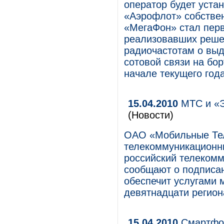
оператор будет уста
«Аэрофлот» собствен
«МегаФон» стал перв
реализовавших реше
радиочастотам о выд
сотовой связи на бо
начале текущего года
15.04.2010
МТС и «Э
(Новости)
ОАО «Мобильные Те
телекоммуникационны
российский телеком
сообщают о подписан
обеспечит услугами
девятнадцати регион
15.04.2010
Смартфон