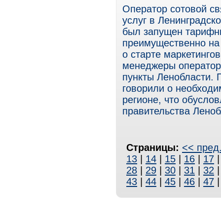
Оператор сотовой св
услуг в Ленинградско
был запущен тарифн
преимущественно на 
о старте маркетингов
менеджеры оператор
пункты Ленобласти. 
говорили о необходи
регионе, что обуслов
правительства Леноб
Страницы:
<< пред
13
|
14
|
15
|
16
|
17
28
|
29
|
30
|
31
|
32
43
|
44
|
45
|
46
|
47