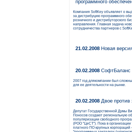
программного обеспече
Компания SoftKey объявляет о выд
за дистрибуцию программного обе
розничного и дистрибуторского б
направления. Главная задача нов
сотрудничества партнеров с SoftKe
21.02.2008
Новая версия
20.02.2008
СофтБаланс п
2007 год длякомпании был сложным
для ее деятельности на рынке.
20.02.2008
Двое против 
Депутат Государственной Думы Ви
Поносов создают региональную об
популяризации свободного програ
(РОО "ЦеСТ"). Пока в организации
платного ПО крупных корпораций -
"программных закладках (шпионск