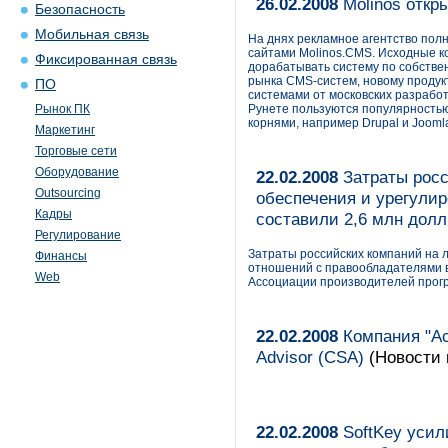
26.02.2008
Molinos откр
Безопасность
Мобильная связь
На днях рекламное агентство полн
сайтами Molinos.CMS. Исходные к
Фиксированная связь
дорабатывать систему по собстве
рынка CMS-систем, новому продукт
ПО
системами от московских разработ
Рынок ПК
Рунете пользуются популярностью
корнями, например Drupal и Jooml
Маркетинг
Торговые сети
Оборудование
22.02.2008
Затраты росс
Outsourcing
обеспечения и урегулир
Кадры
составили 2,6 млн долл
Регулирование
Затраты российских компаний на 
Финансы
отношений с правообладателями в 
Web
Ассоциации производителей програ
22.02.2008
Компания "Аст
Advisor (CSA)
(Новости 
22.02.2008
SoftKey усил