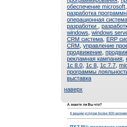
программирования
,
пр
обеспечение microsoft
разработка программн
операционная система
разработки
,
разработ
windows
,
windows serv
CRM система
,
ERP си
CRM
,
управление про
продвижение
,
продвиж
рекламная кампания
,
1с 8.0
,
1с 8
,
1с 7.7
,
mic
программы лояльност
выставка
наверх
А знаете ли Вы что?
К вашим услугам более 800 километ