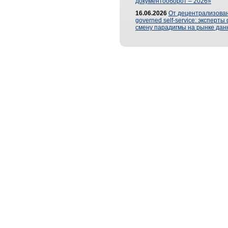
документооборот – 2026»
16.06.2026
От децентрализован
governed self-service: эксперт
смену парадигмы на рынке дан