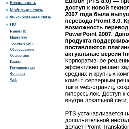
Edition (PTS 8.0) — 
Безопасность
доступ к новой технол
Мобильная связь
2007 года была выпущ
Фиксированная связь
перевода Promt 8.0. К
ПО
возможность переводи
Рынок ПК
PowerPoint 2007. Доп
Маркетинг
продукта поддерживае
Торговые сети
поставляются плагин
Оборудование
актуальные версии Inte
Outsourcing
Корпоративное решение P
Кадры
эффективно решает за
Регулирование
средних и крупных ком
Финансы
клиент-серверным реше
Web
так и web-страниц, сох
гиперссылок. Доступ к
внутри локальной сети,
PTS устанавливается н
дополнительной инстал
делает Promt Translatio