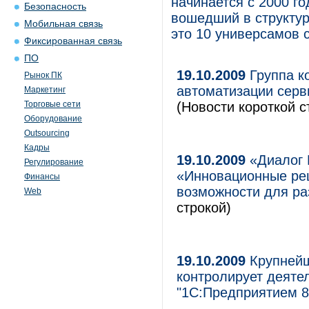
начинается с 2000 го
Безопасность
вошедший в структур
Мобильная связь
это 10 универсамов 
Фиксированная связь
ПО
19.10.2009
Группа к
Рынок ПК
автоматизации серв
Маркетинг
Торговые сети
(Новости короткой с
Оборудование
Outsourcing
Кадры
19.10.2009
«Диалог 
Регулирование
«Инновационные ре
Финансы
возможности для ра
Web
строкой)
19.10.2009
Крупнейш
контролирует деяте
"1С:Предприятием 8