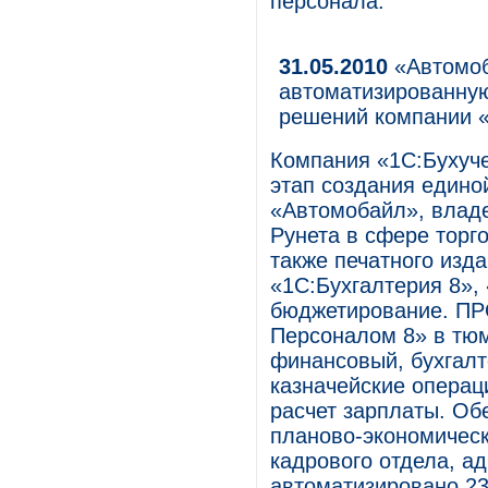
персонала.
31.05.2010
«Автомоб
автоматизированную
решений компании «
Компания «1С:Бухуче
этап создания един
«Автомобайл», владе
Рунета в сфере торг
также печатного изд
«1С:Бухгалтерия 8»,
бюджетирование. ПР
Персоналом 8» в тю
финансовый, бухгалт
казначейские операц
расчет зарплаты. Об
планово-экономическ
кадрового отдела, а
автоматизировано 23