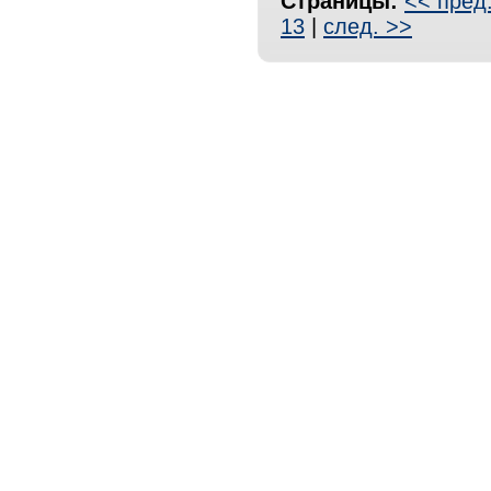
Страницы:
<< пред
13
|
след. >>