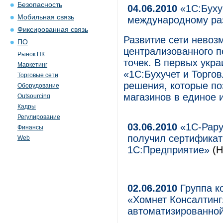
Безопасность
04.06.2010
«1С:Бухуч
Мобильная связь
международному ра
Фиксированная связь
Развитие сети невоз
ПО
централизованного п
Рынок ПК
точек. В первых укр
Маркетинг
«1С:Бухучет и Торго
Торговые сети
решения, которые по
Оборудование
магазинов в единое 
Outsourcing
Кадры
Регулирование
03.06.2010
«1С-Рарус
Финансы
получил сертификат
Web
1С:Предприятие»
(Н
02.06.2010
Группа к
«Хомнет Консалтинг
автоматизированно