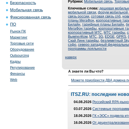
Рубрики:
Мобильная связь
,
Торговые
Безопасность
Ключевые слова:
дешевая мобильн
Мобильная связь
мобильной связи
,
форум мобильной 
связь россии
,
сотовая связь спб
,
нов
Фиксированная связь
планы МегаФон
,
корпоративные та
ПО
Билайн
,
тарифные планы Билайн
,
б
МегаФон тарифы
,
корпоративные т
Рынок ПК
корпоративный МТС
,
МТС тарифы
,
с
ВымпелКом
,
МТС
,
3G
,
EDGE
,
GPRS
,
Маркетинг
Скай Линк тарифы
,
безлимитный Sky
Торговые сети
сзфо
,
северо западный федеральный
программы лояльности
Оборудование
Outsourcing
наверх
Кадры
Регулирование
А знаете ли Вы что?
Финансы
Web
Можете приобрести ДВА домена п
ITSZ.RU: последние нов
04.08.2026
Российский RPA-рынок
03.07.2026
Системные программи
18.06.2026
ГК «ЭОС» подвела ит
16.06.2026
От децентрализованно