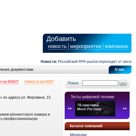
Добавить
новость
мероприятие
компанию
Новости:
Российский RPA-рынок переходит от автомати
ление документами
О нас
и на MSKIT
Новости на NNIT
Поиск:
Тесты цифровой техники
 по адресу ул. Ферсмана, 15.
ением абонентского номера и
ить профессиональную
Каталог компаний
Мегаплан