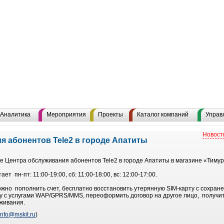
Аналитика
Мероприятия
Проекты
Каталог компаний
Управ
Новост
я абонентов Tele2 в городе Апатиты
е Центра обслуживания абонентов Tele2 в городе Апатиты в магазине «Тимур»
 пн-пт: 11:00-19:00, сб: 11:00-18:00, вс: 12:00-17:00.
но пополнить счет, бесплатно восстановить утерянную SIM-карту с сохран
ту с услугами WAP/GPRS/MMS, переоформить договор на другое лицо, получ
живания.
info@mskit.ru
)