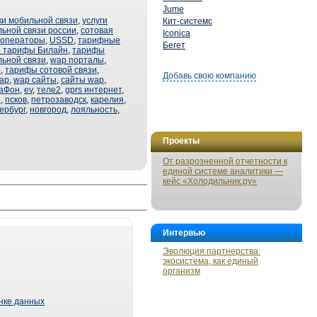
Jume
ки мобильной связи
,
услуги
Кит-системс
ьной связи россии
,
сотовая
Iconica
 операторы
,
USSD
,
тарифные
Бегет
 тарифы Билайн
,
тарифы
ьной связи
,
wap порталы
,
С
,
тарифы сотовой связи
,
Добавь свою компанию
ap
,
wap сайты
,
сайты wap
,
аФон
,
ev
,
теле2
,
gprs интернет
,
o
,
псков
,
петрозаводск
,
карелия
,
ербург
,
новгород
,
лояльность
,
Проекты
От разрозненной отчетности к
единой системе аналитики —
кейс «Холодильник.ру»
Интервью
Эволюция партнерства:
экосистема, как единый
организм
ынке данных