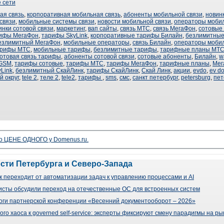
 сети
ая связь
,
корпоративная мобильная связь
,
абоненты мобильной связи
,
новин
связи
,
мобильные системы связи
,
новости мобильной связи
,
операторы мобил
инки сотовой связи
,
маркетинг
,
вап сайты
,
связь МТС
,
связь МегаФон
,
сотовые
рифы МегаФон
,
тарифы SkyLink
,
корпоративные тарифы Билайн
,
безлимитные
езлимитный МегаФон
,
мобильные операторы
,
связь Билайн
,
операторы мобил
арифы МТС
,
мобильные тарифы
,
безлимитные тарифы
,
тарифные планы МТ
отовая связь тарифы
,
абоненты сотовой связи
,
сотовые абоненты
,
Билайн
,
w
GSM
,
тарифы сотовые
,
тарифы МТС
,
тарифы МегаФон
,
тарифные планы
,
Мег
Link
,
безлимитный СкайЛинк
,
тарифы СкайЛинк
,
Скай Линк
,
акции
,
evdo
,
ev d
 округ
,
tele 2
,
теле 2
,
tele2
,
тарифы
,
sms
,
смс
,
санкт петербург
,
petersburg
,
пет
о ЦЕНЕ ОДНОГО у Domenus.ru.
ости Петербурга и Северо-Запада
 переходит от автоматизации задач к управлению процессами и AI
сты обсудили переход на отечественные ОС для встроенных систем
оги партнерской конференции «Весенний документооборот – 2026»
го хаоса к governed self-service: эксперты фиксируют смену парадигмы на р