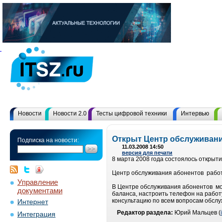
Новости
Новости 2.0
Тесты цифровой техники
Интервью
Открыт Центр обслуживани
Подписка на новости:
11.03.2008 14:50
версия для печати
8 марта 2008 года состоялось открыти
Центр обслуживания абонентов работает
Управление
В Центре обслуживания абонентов мож
документами
баланса, настроить телефон на рабо
консультацию по всем вопросам обслу
Интернет
Редактор раздела:
Юрий Мальцев (
Интеграция