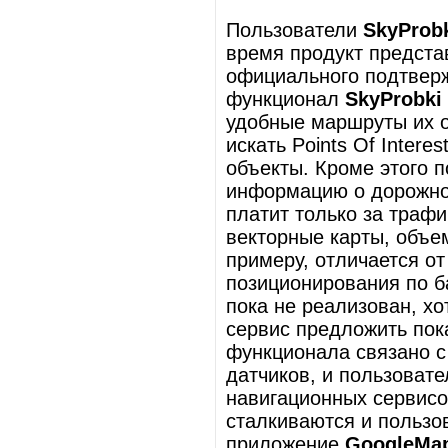
Пользователи
SkyProb
время продукт предста
официального подтверж
функционал
SkyProbki
удобные маршруты их о
искать Points Of Inter
объекты. Кроме этого 
информацию о дорожной
платит только за трафик
векторные карты, объе
примеру, отличается от
позиционирования по б
пока не реализован, х
сервис предложить пок
функционала связано с
датчиков, и пользовате
навигационных сервисо
сталкиваются и польз
приложение
GoogleMa