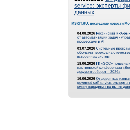
service: эксперты 
данных
MSKIT.RU: последние новости Мо
04.08.2026
Российский RPA-рын
от автоматизации задач к упр
процессами и AI
03.07.2026
Системные програ
обсудили переход на отечеств
встроенных систем
18.06.2026
ГК «ЭОС» подвела и
партнерской конференции «Ве
документооборот – 2026»
16.06.2026
От децентрализован
governed self-service: эксперт
смену парадигмы на рынке дан