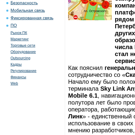
Безопасность
компан
Мобильная связь
платфо
Фиксированная связь
рядом 
Петерб
ПО
других
Рынок ПК
образ
Маркетинг
Торговые сети
числа 
Оборудование
стал 
Outsourcing
серви
Кадры
Как пояснил
генераль
Регулирование
сотрудничество cо «
Ск
Финансы
Начало ему было полож
Web
терминала
Sky Link A
Mobile 6.1
, навигацио
полутора лет было про
оператора, работающие
Линк
» - единственный
использование в своих
мнению разработчиков,