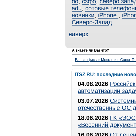
do
,
сзфо
,
северо запа
adu
,
сотовые телефон
новинки
,
iPhone
,
iPho
Северо-Запад
наверх
А знаете ли Вы что?
Ваши офисы в Москве и в Санкт-Пе
ITSZ.RU: последние нов
04.08.2026
Российск
автоматизации зада
03.07.2026
Системны
отечественные ОС д
18.06.2026
ГК «ЭОС»
«Весенний документ
16.06.2026
От децен