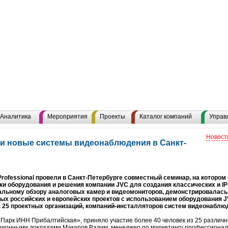
Аналитика
Мероприятия
Проекты
Каталог компаний
Управ
Новост
и новые системы видеонаблюдения в Санкт-
ofessional провели в Санкт-Петербурге совместный семинар, на котором
ки оборудования и решения компании JVC для создания классических и I
льному обзору аналоговых камер и видеомониторов, демонстрировалась
ных российских и европейских проектов с использованием оборудования 
з 25 проектных организаций, компаний-инсталляторов систем видеонаблю
Парк ИНН Прибалтийская», приняло участие более 40 человек из 25 различ
ионными докладами Макаров Вадим, менеджер по маркетингу профессионал