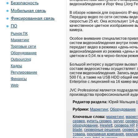
Безопасность
видеонаблюдения и Йорг Феш (Jorg Fe
Мобильная связь
В обзоре новинок для охранного IP-в
Передачу видео по сети системы вид
Фиксированная связь
скоростью 25 к/с. Она использует 1/
качественное цветное изображение выс
ПО
камера.
Рынок ПК
Особое внимание специалистов привл
Маркетинг
систем видеонаблюдения внутри поме
Торговые сети
передает видео в режимах «день-ноч
видеонаблюдения из режима «день» в 
Оборудование
цветном и 0,04 лк в черно-белом режи
Outsourcing
Большой интерес у аудитории вызвал 
Кадры
составе видеосистемы осуществляет з
Регулирование
систем видеонаблюдения. Запись виде
500 Гб, а также на USB HDD общей емк
Финансы
Enterprise с лицензией на 16 камер в
Web
JVC Professional является подразделе
производства профессиональной ауди
Редактор раздела:
Юрий Мальцев (
Рубрики:
Маркетинг
,
Оборудование
Ключевые слова:
маркетинг
,
маркет
сервер
,
купить сервер
,
server
,
сервер
оборудование
,
Hewlett
,
сервера HP
,
P
blade
,
серверные решения
,
сервер 
товара
,
рекламная компания
,
реклам