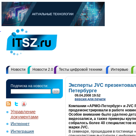
Новости
Новости 2.0
Тесты цифровой техники
Интервью
Эксперты JVC презентовал
Подписка на новости:
Петербурге
09.04.2008 19:52
версия для печати
Компании «АРМО-Петербург» и JVC Pr
продемонстрировали в работе новин
Управление
Особое внимание было уделено дета
документами
видеозаписи, а также примеры круп
собралось более 40 специалистов и
Интернет
марки JVC.
Интеграция
В семинаре, прошедшем в гостинице «
специалистами выступили с информац