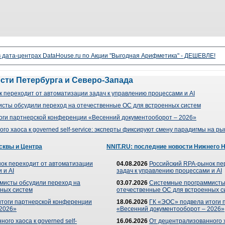
 дата-центрах DataHouse.ru по Акции "Выгодная Арифметика" - ДЕШЕВЛЕ!
ости Петербурга и Северо-Запада
 переходит от автоматизации задач к управлению процессами и AI
сты обсудили переход на отечественные ОС для встроенных систем
оги партнерской конференции «Весенний документооборот – 2026»
го хаоса к governed self-service: эксперты фиксируют смену парадигмы на р
сквы и Центра
NNIT.RU: последние новости Нижнего 
ок переходит от автоматизации
04.08.2026
Российский RPA-рынок пе
 и AI
задач к управлению процессами и AI
мисты обсудили переход на
03.07.2026
Системные программисты
ных систем
отечественные ОС для встроенных с
итоги партнерской конференции
18.06.2026
ГК «ЭОС» подвела итоги 
 2026»
«Весенний документооборот – 2026»
ого хаоса к governed self-
16.06.2026
От децентрализованного ха