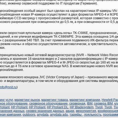
hse), инженер сервисной поддержки по IT продуктам (Германия).
идеонаблюдения особый акцент был сделан на характеристиках IP-камеры VN-
еонаблюдения новая IP-камера осуществляет в двух форматах MPEG-4 и MJPE
4-дюймовую CCD-матрицу с прогрессивной разверткой, которая совместно с п
окого разрешения при освещенности до 0,5 лк, а при освещенности от 0,5 до
екли скоростная купольная камера «день-ночь» TK-C686E, предназначенная 
щений, и ее уличная модификация TK-C686WPE. Эта камера оснащена 1/4-
ь» с разрешением 540 ТВЛ. За счет применения подвижного ИК-фильтра пер
режим «ночь» и обратно осуществляется автоматически, а чувствительность 
мах.
принципиально новый сетевой видеорегистратор (NVR – Network Video Recor
апись и хранение 16 каналов видео и 2 каналов аудиоинформации с IP-камер
о осуществляется в форматах MPEG-4 и M-JPEG со скоростью до 160 к/с на в
остью до 4 Тб или в сетевое хранилище NAS. В комплектацию нового NVR вхо
идеонаблюдения.
нием японского концерна JVC (Victor Company of Japan) – признанного миров
о- и видеоаппаратуры, в том числе и оборудования для системы видеонаблю
info@nnit.ru
)
инг услуг
,
маркетинг рынок
,
маркетинг товара
,
маркетинг компании
,
Hewlett Pa
ное оборудование
,
серверное оборудование
,
серверная
,
IBM
,
сервера IBM
,
кл
roliant
,
HP Proliant
,
HP Proliant
,
HP Proliant DL
,
HP Bladesystem
,
Tivoli
,
Tivoli
,
Tiv
хранения данных
,
сервер хранения данных
,
акции
,
мероприятия
,
конференци
ная кампания
,
outdoors
,
anydata
,
anydata adu
,
тарифы
,
лояльность
,
программ