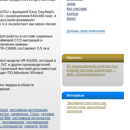
Jume
Кит-системс
V25U с функцией Easy Day/Night.
Iconica
G с разрешением 640х480 пикс. и
Бегет
роцессором формирует
 0,4 лк работает как черно-белая
Добавь свою компанию
для работы в составе охранных
дюймовой CCD-матрицей и
еключение камеры
TK-C686E составляет 0,5 лк в
Проекты
der) модели VR-N1600, который в
 JVC и других производителей
От разрозненной отчетности к
строенный жесткий диск емкостью
единой системе аналитики —
дит ПО Milestone XProtect
кейс «Холодильник.ру»
ого лидера в области
дения.
Интервью
Эволюция партнерства:
экосистема, как единый
ckard
,
системная интеграция
,
организм
астер
,
серверное
,
Cisco
,
сетевое
oli IBM
,
системный интегратор
,
я
,
продвижение
,
продвижение
ы лояльности
,
тринити
,
trinity
,