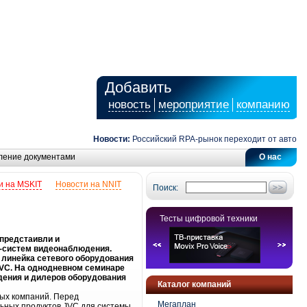
Добавить
новость
мероприятие
компанию
Новости:
Российский RPA-рынок переходит от автоматиз
ление документами
О нас
и на MSKIT
Новости на NNIT
Поиск:
Тесты цифровой техники
 предстаивли и
P-систем видеонаблюдения.
 линейка сетевого оборудования
JVC. На однодневном семинаре
дения и дилеров оборудования
Каталог компаний
ных компаний. Перед
Мегаплан
ьных продуктов JVC для системы