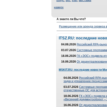
бонус
,
apc
,
Intel
,
выставка
наверх
А знаете ли Вы что?
Размещение или аренда сервера в
ITSZ.RU: последние нов
04.08.2026
Российский RPA-рынок
03.07.2026
Системные программи
18.06.2026
ГК «ЭОС» подвела ит
16.06.2026
От децентрализованно
MSKIT.RU: последние новости Мо
04.08.2026
Российский RPA-рын
задач к управлению процессами
03.07.2026
Системные програм
отечественные ОС для встроен
18.06.2026
ГК «ЭОС» подвела 
«Весенний документооборот –
16.06.2026
От децентрализованн