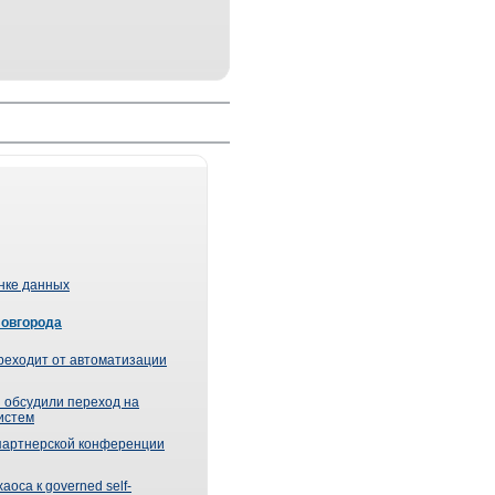
ынке данных
Новгорода
реходит от автоматизации
 обсудили переход на
истем
партнерской конференции
оса к governed self-