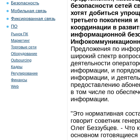
Безопасность
безопасности сетей с
Мобильная связь
хотят добиться упро
Фиксированная связь
третьего поколения 
координации в развит
ПО
информационной безо
Рынок ПК
Инфокоммуникационн
Маркетинг
Торговые сети
Предложения по инфор
Оборудование
широкий спектр вопрос
Outsourcing
деятельности оператор
Кадры
информации, и порядок
Регулирование
информации, и деятель
Финансы
предоставлению абонен
Web
в том числе по обеспе
информации.
"Это нормативная сост
говорит советник гене
Олег Беззубцев. - Что 
основном готовящиеся 