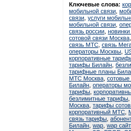
Ключевые слова:
ко
мобильной связи
,
моб
связи
,
услуги мобильн
мобильной связи
,
опе
связь россии
,
новинки
сотовой связи Москва
связь МТС
,
связь Мег
операторы Москвы
,
U
корпоративные тариф
тарифы Билайн
,
безл
тарифные планы Била
МТС Москва
,
сотовые
Билайн
,
операторы мо
тарифы
,
корпоративн
безлимитные тарифы
Москва
,
тарифы сотов
корпоративный МТС
,
связь тарифы
,
абонен
Билайн
,
wap
,
wap сай