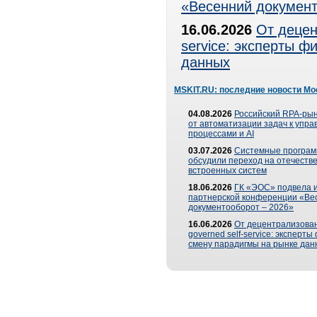
«Весенний документ
16.06.2026
От децен
service: эксперты 
данных
MSKIT.RU: последние новости Мо
04.08.2026
Российский RPA-рын
от автоматизации задач к упр
процессами и AI
03.07.2026
Системные програ
обсудили переход на отечеств
встроенных систем
18.06.2026
ГК «ЭОС» подвела и
партнерской конференции «Ве
документооборот – 2026»
16.06.2026
От децентрализован
governed self-service: эксперт
смену парадигмы на рынке дан