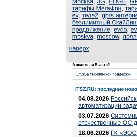
Москва
,
3G
,
EDGE
,
G
тарифы МегаФон
,
тар
ev
,
теле2
,
gprs интерн
безлимитный СкайЛин
продвижение
,
evdo
,
ev
moskva
,
moscow
,
лоял
наверх
А знаете ли Вы что?
Служба технической поддержки Fila
ITSZ.RU: последние нов
04.08.2026
Российск
автоматизации зада
03.07.2026
Системны
отечественные ОС д
18.06.2026
ГК «ЭОС»