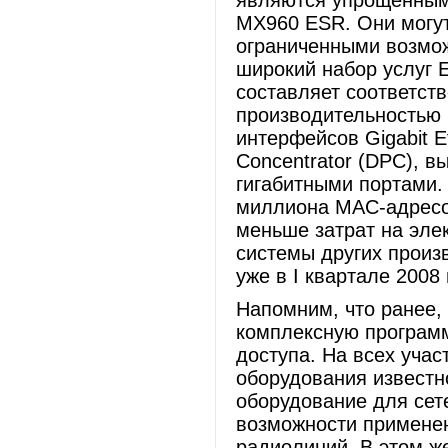
являются упрощенным
MX960 ESR. Они могут
ограниченными возмож
широкий набор услуг E
составляет соответст
производительностью 2
интерфейсов Gigabit E
Concentrator (DPC), в
гигабитными портами
миллиона MAC-адресов
меньше затрат на эле
системы других произ
уже в I квартале 2008 
Напомним, что ранее,
комплексную программ
доступа. На всех уча
оборудования известн
оборудование для сет
возможности применен
радиолиний. В этом ж