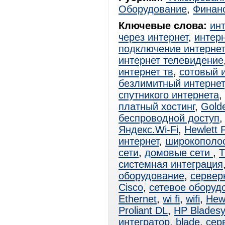
Оборудование
,
Финан
Ключевые слова:
ин
через интернет
,
интерн
подключение интерне
интернет телевидение
интернет тв
,
сотовый 
безлимитный интернет
спутникого интернета
,
платный хостинг
,
Gold
беспроводной доступ
Яндекс.Wi-Fi
,
Hewlett 
интернет
,
широкополо
сети
,
домовые сети
,
T
системная интеграция
оборудование
,
сервер
Cisco
,
сетевое оборуд
Ethernet
,
wi fi
,
wifi
,
Hewl
Proliant DL
,
HP Blades
интегратор
,
blade
,
сер