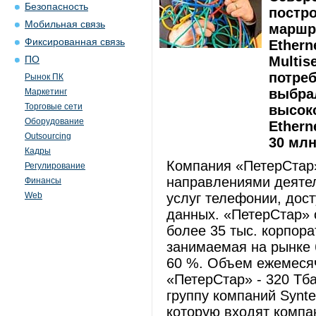
Безопасность
постро
Мобильная связь
маршру
Фиксированная связь
Ethern
Multis
ПО
потре
Рынок ПК
выбрал
Маркетинг
Торговые сети
высок
Оборудование
Ethern
Outsourcing
30 млн
Кадры
Компания «ПетерСтар»
Регулирование
направлениями деятел
Финансы
Web
услуг телефонии, дост
данных. «ПетерСтар» 
более 35 тыс. корпор
занимаемая на рынке 
60 %. Объем ежемесяч
«ПетерСтар» - 320 Тба
группу компаний Synter
которую входят комп