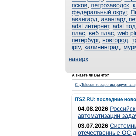
псков
,
петрозаводск
,
к
федеральный округ
,
П
авангард
,
авангард пе
adsl интернет
,
adsl по
плас
,
веб плас
,
web pl
петербург
,
новгород
,
т
iptv
,
калининград
,
мур
наверх
А знаете ли Вы что?
CityTelecom.ru зарегистрирует вашу
ITSZ.RU: последние нов
04.08.2026
Российск
автоматизации зада
03.07.2026
Системны
отечественные ОС д