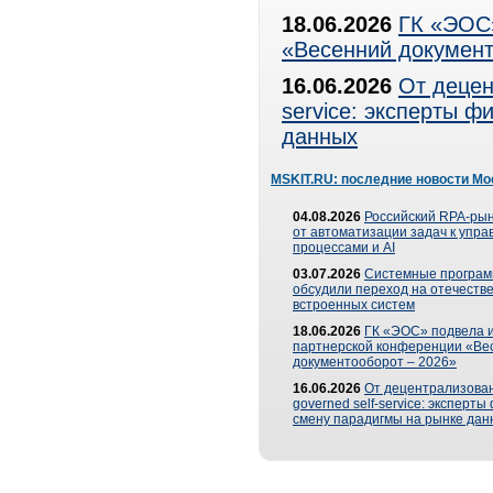
18.06.2026
ГК «ЭОС»
«Весенний документ
16.06.2026
От децен
service: эксперты 
данных
MSKIT.RU: последние новости Мо
04.08.2026
Российский RPA-рын
от автоматизации задач к упр
процессами и AI
03.07.2026
Системные програ
обсудили переход на отечеств
встроенных систем
18.06.2026
ГК «ЭОС» подвела и
партнерской конференции «Ве
документооборот – 2026»
16.06.2026
От децентрализован
governed self-service: эксперт
смену парадигмы на рынке дан