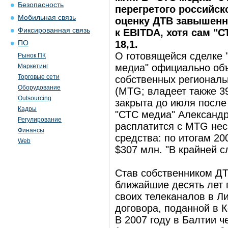
Безопасность
перегретого российск
Мобильная связь
оценку ДТВ завышенно
Фиксированная связь
к EBITDA, хотя сам "
18,1.
ПО
О готовящейся сделке 
Рынок ПК
медиа" официально объ
Маркетинг
Торговые сети
собственных региональ
Оборудование
(MTG; владеет также 3
Outsourcing
закрыта до июля после
Кадры
"СТС медиа" Александр
Регулирование
расплатится с MTG нес
Финансы
средства: по итогам 20
Web
$307 млн. "В крайней 
Став собственником ДТ
ближайшие десять лет 
своих телеканалов в Ли
договора, поданной в 
В 2007 году в Балтии 