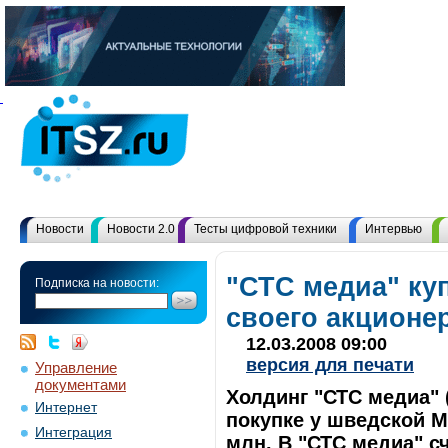
Новости
Новости 2.0
Тесты цифровой техники
Интервью
"СТС медиа" ку
Подписка на новости:
своего акционер
12.03.2008 09:00
версия для печати
Управление
документами
Холдинг "СТС медиа" 
Интернет
покупке у шведской M
Интеграция
млн. В "СТС медиа" с