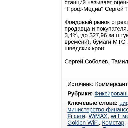
станций называет оцен
"Проф-Медиа" Сергей Т
Фондовый рынок отреаг
продавца и покупателя
3,4%, до $27,96 за шту
времени), бумаги MTG 
шведских крон.
Сергей Соболев, Тами
Источник: Коммерсант
Рубрики:
Фиксированн
Ключевые слова:
ци
министерство финанс
Fi сети
,
WiMAX
,
wi fi 
Golden WiFi
,
Комстар
,