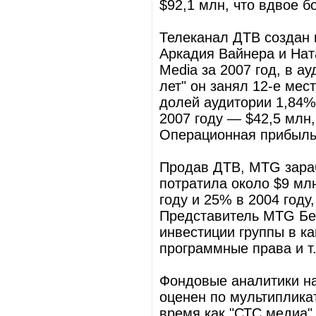
$92,1 млн, что вдвое 
Телеканал ДТВ создан 
Аркадия Вайнера и Нат
Media за 2007 год, в а
лет" он занял 12-е мес
долей аудитории 1,84%
2007 году — $42,5 млн
Операционная прибыль
Продав ДТВ, MTG зара
потратила около $9 мл
году и 25% в 2004 году
Представитель MTG Бер
инвестиции группы в ка
программные права и т.
Фондовые аналитики н
оценен по мультипликат
время как "СТС медиа" 