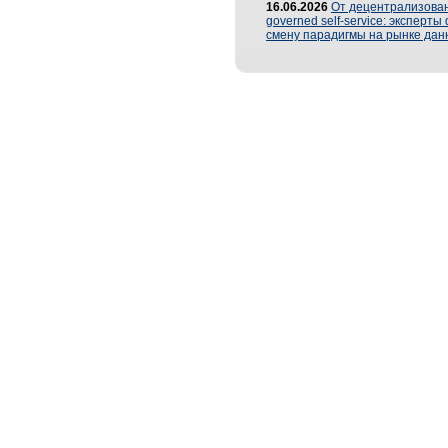
16.06.2026
От децентрализован
governed self-service: эксперт
смену парадигмы на рынке дан