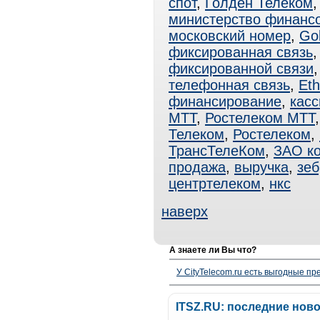
спот
,
Голден Телеком
министерство финанс
московский номер
,
Go
фиксированная связь
фиксированной связи
телефонная связь
,
Eth
финансирование
,
касс
МТТ
,
Ростелеком МТТ
Телеком
,
Ростелеком
,
ТрансТелеКом
,
ЗАО к
продажа
,
выручка
,
зеб
центртелеком
,
нкс
наверх
А знаете ли Вы что?
У CityTelecom.ru есть выгодные п
ITSZ.RU: последние нов