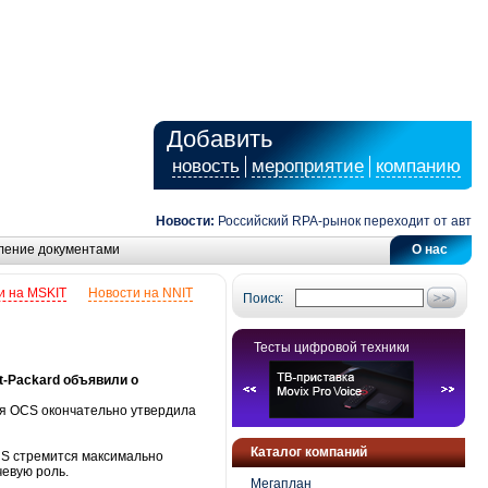
Добавить
новость
мероприятие
компанию
Новости:
Российский RPA-рынок переходит от автомати
ление документами
О нас
и на MSKIT
Новости на NNIT
Поиск:
Тесты цифровой техники
-Packard объявили о
ия OCS окончательно утвердила
Каталог компаний
CS стремится максимально
чевую роль.
Мегаплан