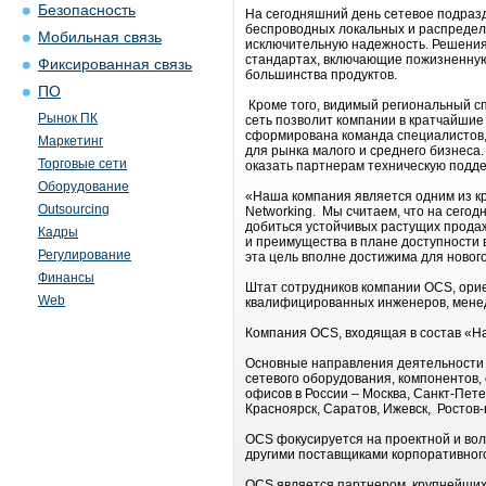
Безопасность
На сегодняшний день сетевое подразд
беспроводных локальных и распредел
Мобильная связь
исключительную надежность. Решения
стандартах, включающие пожизненную
Фиксированная связь
большинства продуктов.
ПО
Кроме того, видимый региональный с
Рынок ПК
сеть позволит компании в кратчайшие
сформирована команда специалистов
Маркетинг
для рынка малого и среднего бизнеса
Торговые сети
оказать партнерам техническую подд
Оборудование
«Наша компания является одним из к
Outsourcing
Networking. Мы считаем, что на сего
добиться устойчивых растущих продаж
Кадры
и преимущества в плане доступности в
Регулирование
эта цель вполне достижима для новог
Финансы
Штат сотрудников компании OCS, ориен
Web
квалифицированных инженеров, менед
Компания OCS, входящая в состав «На
Основные направления деятельности 
сетевого оборудования, компонентов,
офисов в России – Москва, Санкт-Пете
Красноярск, Саратов, Ижевск, Ростов-
OCS фокусируется на проектной и во
другими поставщиками корпоративног
OCS является партнером крупнейших м