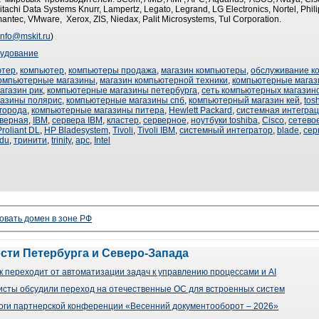
achi Data Systems Knurr, Lampertz, Legato, Legrand, LG Electronics, Nortel, Phili
ntec, VMware, Xerox, ZIS, Niedax, Palit Microsystems, Tul Corporation.
info@mskit.ru
)
удование
ютер
,
компьютер
,
компьютеры продажа
,
магазин компьютеры
,
обслуживание к
омпьютерные магазины
,
магазин компьютерной техники
,
компьютерные магаз
агазин рик
,
компьютерные магазины петербурга
,
сеть компьютерных магазин
газины полярис
,
компьютерные магазины спб
,
компьютерный магазин кей
,
tos
города
,
компьютерные магазины питера
,
Hewlett Packard
,
системная интегра
верная
,
IBM
,
сервера IBM
,
кластер
,
серверное
,
ноутбуки toshiba
,
Cisco
,
сетево
roliant DL
,
HP Bladesystem
,
Tivoli
,
Tivoli IBM
,
системный интегратор
,
blade
,
сер
adu
,
тринити
,
trinity
,
apc
,
Intel
овать домен в зоне РФ
ости Петербурга и Северо-Запада
 переходит от автоматизации задач к управлению процессами и AI
сты обсудили переход на отечественные ОС для встроенных систем
оги партнерской конференции «Весенний документооборот – 2026»