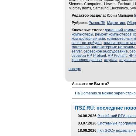
Siemens Computers, Hewlett-Packard, Hit
Microsystems, Samsung Electronics, Syma
Редактор раздела:
Юрий Мальцев (
Рубрики:
Рынок ПК
,
Маркетинг
,
Обор
Ключевые слова:
домашний компь
компьютеры
,
ремонт компьютеров
,
к
компьютерный мир
,
компьютерный м
санкт петербурга
,
компьютерные ма
магазинов
,
компьютерные магазины 
server
,
серверное оборудование
,
сер
сервера HP
,
Proliant
,
HP Proliant
,
HP P
хранения данных
,
anydata
,
anydata 
наверх
А знаете ли Вы что?
На Domenus.ru можно зарегистрир
ITSZ.RU: последние нов
04.08.2026
Российский RPA-рынок
03.07.2026
Системные программи
18.06.2026
ГК «ЭОС» подвела ит