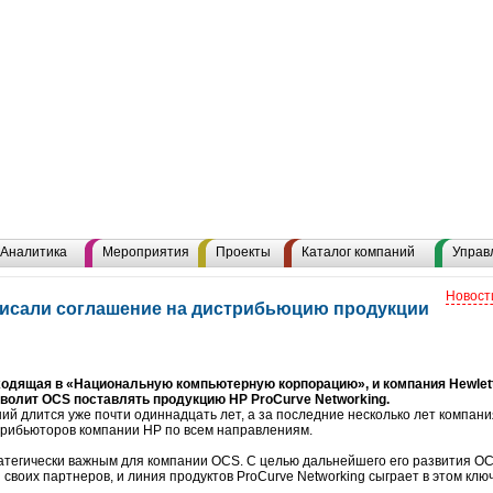
Аналитика
Мероприятия
Проекты
Каталог компаний
Управ
Новост
дписали соглашение на дистрибьюцию продукции
одящая в «Национальную компьютерную корпорацию», и компания Hewlett
зволит OCS поставлять продукцию HP ProCurve Networking.
ий длится уже почти одиннадцать лет, а за последние несколько лет компан
трибьюторов компании HP по всем направлениям.
атегически важным для компании OCS. С целью дальнейшего его развития O
воих партнеров, и линия продуктов ProCurve Networking сыграет в этом клю