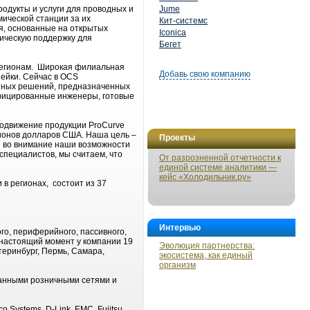
одукты и услуги для проводных и
Jume
ической станции за их
Кит-системс
я, основанные на открытых
Iconica
ическую поддержку для
Бегет
регионам. Широкая филиальная
Добавь свою компанию
нейки. Сейчас в OCS
нных решений, предназначенных
ифицированные инженеры, готовые
родвижение продукции ProCurve
лионов долларов США. Наша цель –
Проекты
ая во внимание наши возможности
специалистов, мы считаем, что
От разрозненной отчетности к
единой системе аналитики —
кейс «Холодильник.ру»
 в регионах, состоит из 37
Интервью
о, периферийного, пассивного,
 настоящий момент у компании 19
Эволюция партнерства:
теринбург, Пермь, Самара,
экосистема, как единый
организм
ванными розничными сетями и
Systems, D-Link, EMC, Fujitsu