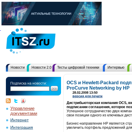
Новости
Новости 2.0
Тесты цифровой техники
Интервью
OCS и Hewlett-Packard по
Подписка на новости:
ProCurve Networking by HP
28.02.2008 13:50
версия для печати
Дистрибьюторская компания OCS, вх
подписании соглашения, которое по
Управление
Успешное сотрудничество двух компан
документами
свои позиции одного из ключевых дис
Интернет
Бизнес-направление HP является стр
Интеграция
увеличить портфель предложений для с