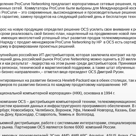
еление ProCurve Networking предлагает корпоративные сетевые решения, пр
енных сетей. Коммутаторы ProCurve были выбраны для Международной косм
 ProCurve – это современные, высоконадежные и производительные решени
 гарантию, замену продуктов на следующий рабочий день и бесплатную техн
прос на новую продукцию определил решение OCS усилить свое внимание к 
 сроки реализовать свой бизнес-план, нацеленный на продвижение новой ли
, имеющих многолетний успешный опыт развития продаж телекоммуникацио
. Наряду с продакт-менеджером ProCurve Networking by HP в OCS есть серт
ержку в формировании проектных решений.
рупнейших российских ИТ-дистрибьюторов, которая заключила контракт на п
дняшний день российский рынок ProCurve Networking можно оценить в 20 мил
 и как результат - лидерства на этом рынке среди дистрибьюторов. Приним
 регионах, технической и маркетинговой поддержки, а также штат обученных 
о бизнес-направления»,– отметил вице-президент OCS Дмитрий Русин.
тированных на развитие бизнеса Hewlett-Packard как в обеих столицах, так и
жеров по развитию бизнеса по каждому продуктовому направлению HP.
циональной компьютерной корпорации» (НКК), основана в 1994 г.
компании OCS – дистрибьюция компьютерной техники, телекоммуникационног
 систем хранения данных и инфраструктурного программного обеспечения. В
рбург, Новосибирск, Челябинск, Воронеж, Уфа, Нижний Новгород, Казань, Ека
на-Дону, Краснодар, Ставрополь, Тюмень и Волгоград.
льюмной дистрибьюции, работе с системными интеграторами, специализиро
о рынка. Партнерами OCS являются более 6000 компаний России.
ировых производителей: 3Com, AMD, AMP, APC, Aquarius, ASUS, Avaya, Cisco 