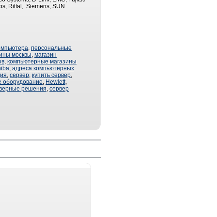
ps, Rittal, Siemens, SUN
омпьютера
,
персональные
ины москвы
,
магазин
ов
,
компьютерные магазины
hiba
,
адреса компьютерных
ция
,
сервер
,
купить сервер
,
е оборудование
,
Hewlett
,
верные решения
,
сервер