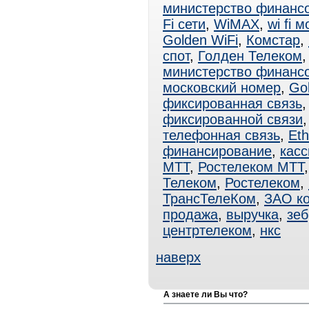
министерство финанс
Fi сети
,
WiMAX
,
wi fi 
Golden WiFi
,
Комстар
,
спот
,
Голден Телеком
министерство финанс
московский номер
,
Go
фиксированная связь
фиксированной связи
телефонная связь
,
Eth
финансирование
,
касс
МТТ
,
Ростелеком МТТ
Телеком
,
Ростелеком
,
ТрансТелеКом
,
ЗАО к
продажа
,
выручка
,
зеб
центртелеком
,
нкс
наверх
А знаете ли Вы что?