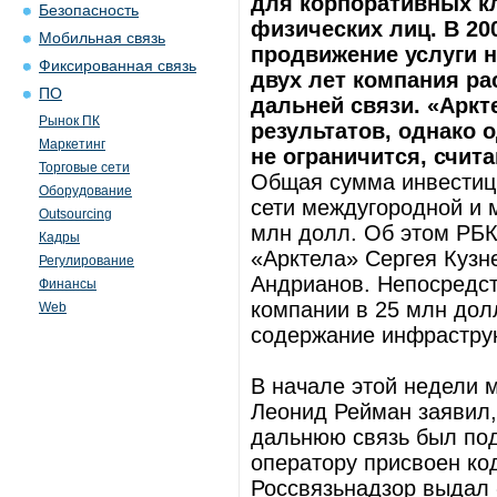
для корпоративных к
Безопасность
физических лиц. В 200
Мобильная связь
продвижение услуги 
Фиксированная связь
двух лет компания ра
ПО
дальней связи. «Аркт
Рынок ПК
результатов, однако 
Маркетинг
не ограничится, счит
Торговые сети
Общая сумма инвестици
Оборудование
сети междугородной и 
Outsourcing
млн долл. Об этом РБК 
Кадры
«Арктела» Сергея Кузн
Регулирование
Андрианов. Непосредст
Финансы
компании в 25 млн дол
Web
содержание инфрастру
В начале этой недели 
Леонид Рейман заявил,
дальнюю связь был под
оператору присвоен ко
Россвязьнадзор выдал 