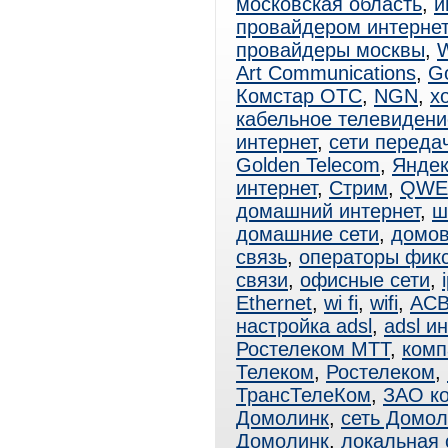
московская область
,
и
провайдером интерне
провайдеры москвы
,
W
Art Communications
,
Go
Комстар ОТС
,
NGN
,
х
кабельное телевидени
интернет
,
сети переда
Golden Telecom
,
Яндек
интернет
,
Стрим
,
QWE
домашний интернет
,
ш
домашние сети
,
домов
связь
,
операторы фик
связи
,
офисные сети
,
Ethernet
,
wi fi
,
wifi
,
АСВ
настройка adsl
,
adsl и
Ростелеком МТТ
,
комп
Телеком
,
Ростелеком
,
ТрансТелеКом
,
ЗАО к
Домолинк
,
сеть Домол
Домолинк
,
локальная 