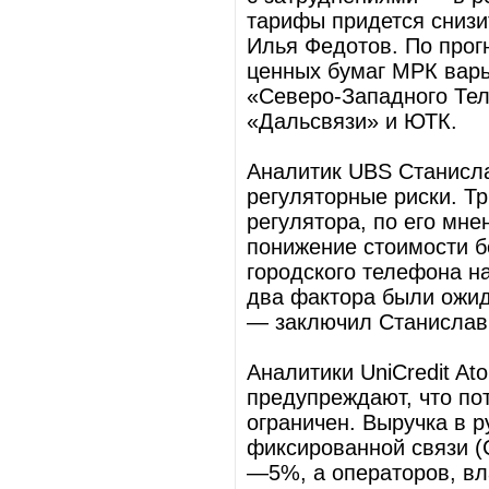
тарифы придется снизи
Илья Федотов. По прог
ценных бумаг МРК варь
«Северо-Западного Тел
«Дальсвязи» и ЮТК.
Аналитик UBS Станисла
регуляторные риски. Т
регулятора, по его мн
понижение стоимости б
городского телефона н
два фактора были ожи
— заключил Станислав
Аналитики UniСredit A
предупреждают, что по
ограничен. Выручка в 
фиксированной связи (
—5%, а операторов, в