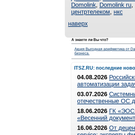
Domolink
,
Domolink ru
,
центртелеком
,
нкс
наверх
А знаете ли Вы что?
Акция Выгодная арифметика от Da
бизнеса.
ITSZ.RU: последние нов
04.08.2026
Российск
автоматизации зада
03.07.2026
Системны
отечественные ОС д
18.06.2026
ГК «ЭОС»
«Весенний документ
16.06.2026
От децен
service: эксперты 