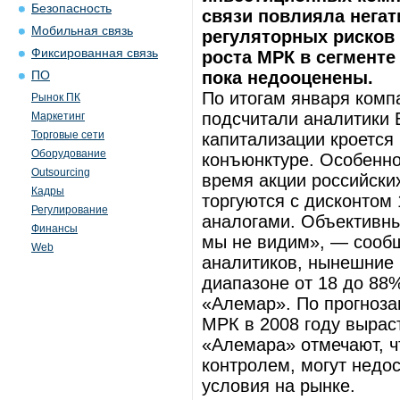
Безопасность
связи повлияла негат
Мобильная связь
регуляторных рисков
Фиксированная связь
роста МРК в сегменте
пока недооценены.
ПО
По итогам января комп
Рынок ПК
подсчитали аналитики 
Маркетинг
Торговые сети
капитализации кроется 
Оборудование
конъюнктуре. Особенно
Outsourcing
время акции российски
Кадры
торгуются с дисконтом
Регулирование
аналогами. Объективны
Финансы
мы не видим», — сообщ
Web
аналитиков, нынешние 
диапазоне от 18 до 88
«Алемар». По прогноза
МРК в 2008 году вырас
«Алемара» отмечают, ч
контролем, могут недо
условия на рынке.