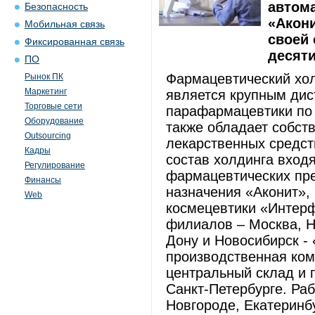
автома
Безопасность
«Акон
Мобильная связь
своей 
Фиксированная связь
десяти
ПО
Фармацевтический хол
Рынок ПК
Маркетинг
является крупным дис
Торговые сети
парафармацевтики по 
Оборудование
также обладает собс
Outsourcing
лекарственных средст
Кадры
состав холдинга вход
Регулирование
фармацевтических пре
Финансы
назначения «Аконит»,
Web
космецевтики «Интерф
филиалов – Москва, Н
Дону и Новосибирск -
производственная ком
центральный склад и 
Санкт-Петербурге. Ра
Новгороде, Екатеринбу