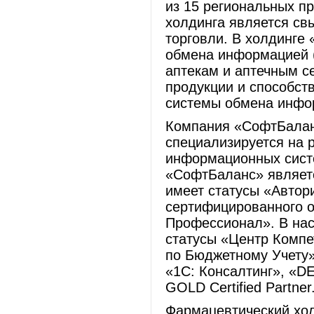
из 15 региональных п
холдинга является св
торговли. В холдинге
обмена информацией 
аптекам и аптечным с
продукции и способст
системы обмена инфо
Компания «СофтБаланс
специализируется на 
информационных сист
«СофтБаланс» являет
имеет статусы «Автор
сертифицированного о
Профессионал». В на
статусы «Центр Компе
по Бюджетному Учету»
«1С: Консалтинг», «DEP
GOLD Certified Partner
Фармацевтический хол