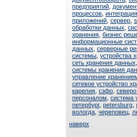
предприятий
,
докумен
процессов
,
интеграци
приложений
,
сервер
,
s
обработки данных
,
си
хранения
,
бизнес реш
информационные сис
данных
,
серверные р
системы
,
устройства 
сеть хранения данных
системы хранения да
управление хранение
сетевое устройство х
карелия
,
сзфо
,
северо
персоналом
,
система 
петербург
,
petersburg
,
вологда
,
череповец
,
л
наверх