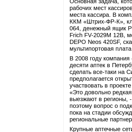
Основная задача, кот
рабочих мест кассиро
места кассира. В ком
ККМ «Штрих-ФР-К», к
064, денежный ящик Po
Frich FV-2029M 12В, 
DEPO Neos 420SF, ска
мультипортовая плата
В 2008 году компания
десяти аптек в Петерб
сделать все-таки на С
предполагается открыт
участвовать в проект
«Это довольно редкая
выезжают в регионы, 
поэтому вопрос о под
пока на стадии обсуж
региональные партнер
Крупные аптечные сет