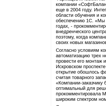
компании «СофтБаланс
еще в 2004 году. Инте
области обучения и к
обеспечению 1С. «Мы 
годах, - прокомменти
внедренческого центр
поэтому, когда компа
своих новых магазино
Согласно условиям ко
автоматизацию трех н
провести его монтаж и
Искровском проспекте
открытие обошлось фа
считая товарного запа
«Компании-заказчику 
оптимальный для реше
прокомментировала Ма
широким спектром но