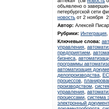
аптека» (см
новость
о
объявлено о завершен
петербургской сети фи
новость
от 2 ноября 20
Автор:
Алексей Писар
Рубрики:
Интеграция
Ключевые слова:
ав
управления
,
автомати
предприятием
,
автома
бизнеса
,
автоматизац
программы автоматиз
автоматизация докум
делопроизводства
,
E
процессов
,
планирова
производством
,
систе
управления
,
автомати
процессами
,
система 
электронный документ
документооборота
,
си