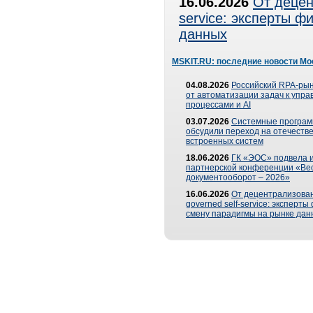
16.06.2026
От децен
service: эксперты 
данных
MSKIT.RU: последние новости Мо
04.08.2026
Российский RPA-рын
от автоматизации задач к упр
процессами и AI
03.07.2026
Системные програ
обсудили переход на отечеств
встроенных систем
18.06.2026
ГК «ЭОС» подвела и
партнерской конференции «Ве
документооборот – 2026»
16.06.2026
От децентрализован
governed self-service: эксперт
смену парадигмы на рынке дан