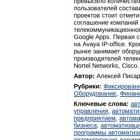
превысило количество
пользователей состави
проектов стоит отмети
соглашение компаний 
телекоммуникационног
Google Apps. Первая 
на Avaya IP-оffice. К
рынке занимает обору
производителей телек
Nortel Networks, Cisco.
Автор:
Алексей Писар
Рубрики:
Фиксированн
Оборудование
,
Финан
Ключевые слова:
ав
управления
,
автомати
предприятием
,
автома
бизнеса
,
автоматизац
программы автоматиз
автоматизация докум