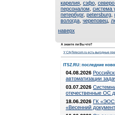
карелия
,
сзфо
,
северо
персоналом
,
система 
петербург
,
petersburg
,
вологда
,
череповец
,
л
наверх
А знаете ли Вы что?
У CityTelecom.ru есть выгодные п
ITSZ.RU: последние нов
04.08.2026
Российск
автоматизации зада
03.07.2026
Системны
отечественные ОС д
18.06.2026
ГК «ЭОС»
«Весенний документ