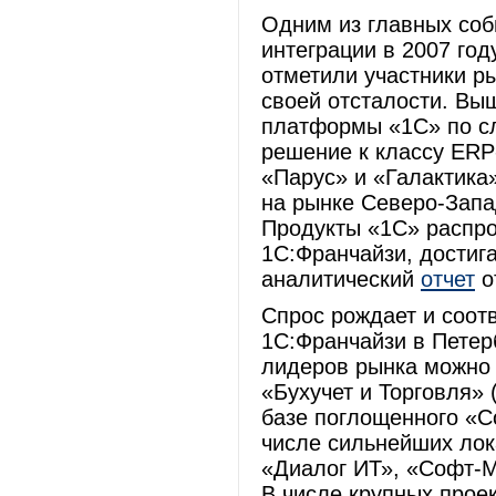
Одним из главных соб
интеграции в 2007 го
отметили участники р
своей отсталости. Вы
платформы «1С» по с
решение к классу ERP
«Парус» и «Галактика
на рынке Северо-Запа
Продукты «1С» распро
1С:Франчайзи, достига
аналитический
отчет
от
Спрос рождает и соот
1С:Франчайзи в Петер
лидеров рынка можно 
«Бухучет и Торговля»
базе поглощенного «С
числе сильнейших лок
«Диалог ИТ», «Софт-М
В числе крупных прое