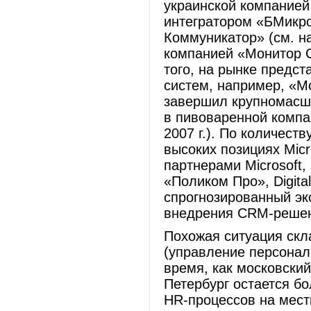
украинской компание
интегратором «БМикр
Коммуникатор» (см. 
компанией «Монитор 
того, на рынке предс
систем, например, «М
завершил крупномасш
в пивоваренной компа
2007 г.). По количест
высоких позициях Mic
партнерами Microsoft,
«Поликом Про», Digital
спрогнозированный эк
внедрения CRM-решени
Похожая ситуация ск
(управление персонал
время, как московски
Петербург остается б
HR-процессов на мест