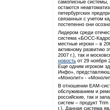
самописные системы, 
остаются неавтоматиз
петербургских предпр
связанных с учетом ка
постепенно они осозн
Лидером среди отече
система «БОСС-Кадров
местные игроки – в 2
активному развитию э
2007 г.), так и моско
новость
от 29 ноября 
Еще одним игроком зд
Инфо», представляющ
«Монолит» - «Моноли
В отношении EAM-сис
обслуживанием и ремо
российские, так и за
систем – продукт Trim
г.). Данная система я