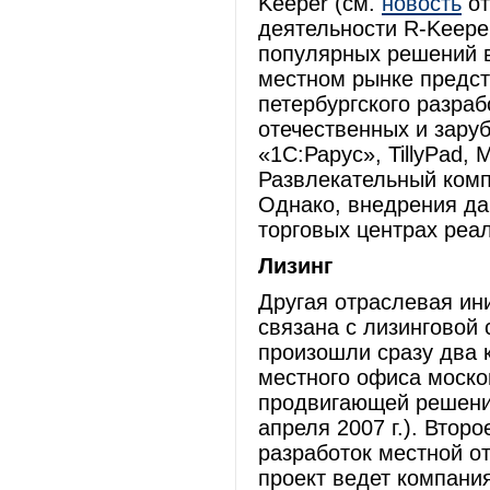
Keeper (см.
новость
от
деятельности R-Keepe
популярных решений в
местном рынке предст
петербургского разра
отечественных и заруб
«1С:Рарус», TillyPad, 
Развлекательный комп
Однако, внедрения да
торговых центрах реа
Лизинг
Другая отраслевая ин
связана с лизинговой 
произошли сразу два 
местного офиса моско
продвигающей решени
апреля 2007 г.). Втор
разработок местной о
проект ведет компани