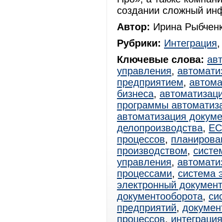
создании сложный ин
Автор:
Ирина Рыбченк
Рубрики:
Интеграция
Ключевые слова:
ав
управления
,
автомати
предприятием
,
автома
бизнеса
,
автоматизац
программы автоматиз
автоматизация докум
делопроизводства
,
E
процессов
,
планирова
производством
,
систе
управления
,
автомати
процессами
,
система 
электронный документ
документооборота
,
си
предприятий
,
докумен
процессов
,
интеграци