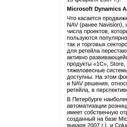
Microsoft Dynamics A
Что касается продвиже
NAV (ранее Navision)
числа проектов, кото
пользуются популярн
так и торговых сектор
для ретейла перестаю
активно развивающейс
продукты «1С», Store, 
тяжеловесные системы 
доступны. На этом фон
и NAV решения, относ
ретейла, в перспекти
В Петербурге наиболе
автоматизации розниц
имеет собственную отр
созданный на базе Mic
января 2007 г.), и Col