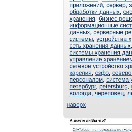
приложений
,
сервер
,
s
обработки данных
,
си
хранения
,
бизнес реш
информационные сис
данных
,
серверные р
системы
,
устройства 
сеть хранения данных
системы хранения да
управление хранение
сетевое устройство х
карелия
,
сзфо
,
северо
персоналом
,
система 
петербург
,
petersburg
,
вологда
,
череповец
,
л
наверх
А знаете ли Вы что?
CityTelecom.ru предоставляет услу