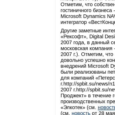
Отметим, что собстве
гостиничного бизнеса 
Microsoft Dynamics NA
интегратор «ВестКонц
Другие заметные интег
«Рексофт», Digital De
2007 года, в данный 
московская компания 
2007 г.). Отметим, чт
довольно успешно кон
внедрений Microsoft D
были реализованы пе
для компаний «Петерст
г.http://spbit.su/news/
2007 г.http://spbit.su
Проджект» в течение 
производственных пре
«Элкотек» (см.
новост
(см.
новость
от 28 мая