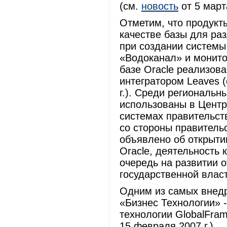
(см.
новость
от 5 марта
Отметим, что продукты
качестве базы для ра
при создании системы
«Водоканал» и монито
базе Oracle реализов
интегратором Leaves (
г.). Среди региональн
использованы в Цент
системах правительст
со стороны правительс
объявлено об открыти
Oracle, деятельность 
очередь на развитии 
государственной влас
Одним из самых внедр
«Бизнес Технологии» -
технологии GlobalFram
15 февраля 2007 г.).