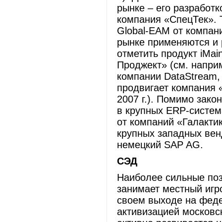
рынке – его разработк
компания «СпецТек». 
Global-EAM от компан
рынке применяются и 
отметить продукт iMa
Проджект» (см. напри
компании DataStream, 
продвигает компания 
2007 г.). Помимо зак
в крупных ERP-система
от компаний «Галакти
крупных западных венд
немецкий SAP AG.
СЭД
Наиболее сильные по
занимает местный игро
своем выходе на феде
активизацией московс