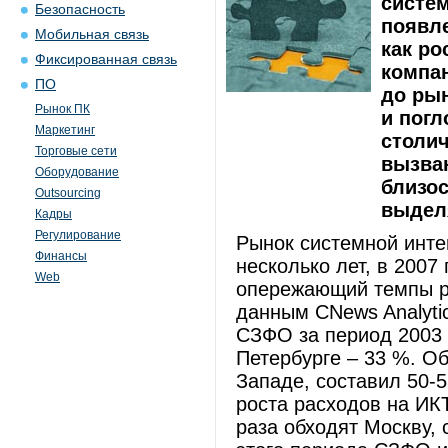
систем
Безопасность
появле
Мобильная связь
как ро
Фиксированная связь
компан
ПО
до рын
Рынок ПК
и погл
Маркетинг
столич
Торговые сети
вызва
Оборудование
близос
Outsourcing
выдел
Кадры
Регулирование
Рынок системной инте
Финансы
несколько лет, в 2007
Web
опережающий темпы ро
данным CNews Analyti
СЗФО за период 2003 -
Петербурге – 33 %. О
Западе, составил 50-
роста расходов на ИКТ
раза обходят Москву, 