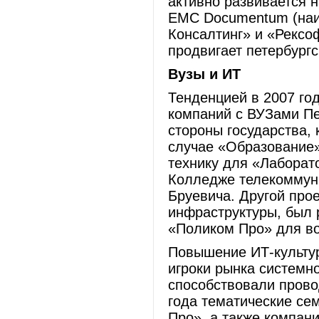
активно развивается 
EMC Documentum (наи
Консалтинг» и «Рексо
продвигает петербургс
Вузы и ИТ
Тенденцией в 2007 го
компаний с ВУЗами Пе
стороны государства, 
случае «Образование»
технику для «Лаборат
Колледже телекоммуни
Бруевича. Другой про
инфраструктуры, был 
«Поликом Про» для во
Повышение ИТ-культур
игроки рынка системно
способствовали прово
года тематические се
Про», а также компан