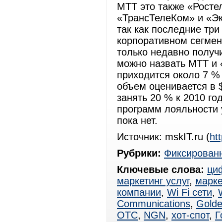
МТТ это также «Росте
«ТрансТелеКом» и «Экв
так как последние тр
корпоративном сегмен
только недавно получ
можно назвать МТТ и 
приходится около 7 %
объем оценивается в 
занять 20 % к 2010 го
программ лояльности 
пока нет.
Источник: mskIT.ru (
ht
Рубрики:
Фиксированн
Ключевые слова:
ци
маркетинг услуг
,
марке
компании
,
Wi Fi сети
,
Communications
,
Golde
ОТС
,
NGN
,
хот-спот
,
Г