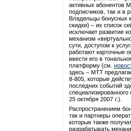
активных абонентов М
подписчиков, так и в 
Владельцы бонусных к
скидки) – их список с
исключает развитие к
механизм «виртуально
сути, доступом к услу
работают карточные о
ввести его в тональн
платформу (см.
новос
здесь – МТТ предлагае
8-805, которые действ
последних событий зде
специализированного 
25 октября 2007 г.).
Распространением бон
так и партнеры опера
которые также получа
разрабатывать механи