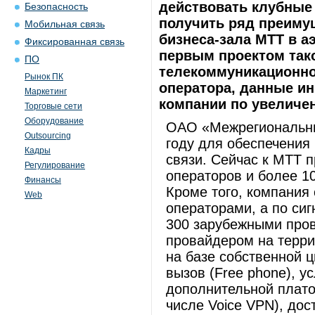
действовать клубные
Безопасность
получить ряд преимущ
Мобильная связь
бизнеса-зала МТТ в а
Фиксированная связь
первым проектом тако
ПО
телекоммуникационно
Рынок ПК
оператора, данные ин
Маркетинг
компании по увеличен
Торговые сети
Оборудование
ОАО «Межрегиональны
Outsourcing
году для обеспечения
Кадры
связи. Сейчас к МТТ 
Регулирование
операторов и более 1
Финансы
Кроме того, компания
Web
операторами, а по си
300 зарубежными про
провайдером на терри
на базе собственной 
вызов (Free phone), у
дополнительной плато
числе Voice VPN), дос