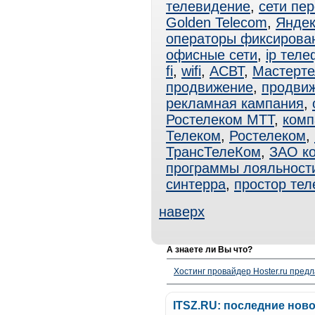
телевидение
,
сети пе
Golden Telecom
,
Яндек
операторы фиксирова
офисные сети
,
ip тел
fi
,
wifi
,
АСВТ
,
Мастерте
продвижение
,
продвиж
рекламная кампания
,
Ростелеком МТТ
,
комп
Телеком
,
Ростелеком
,
ТрансТелеКом
,
ЗАО к
программы лояльност
синтерра
,
простор тел
наверх
А знаете ли Вы что?
Хостинг провайдер Hoster.ru предл
ITSZ.RU: последние нов