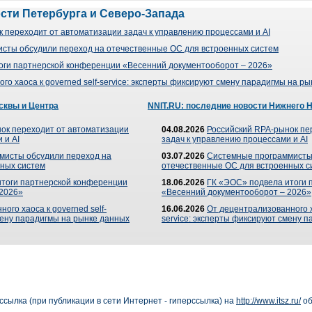
ости Петербурга и Северо-Запада
 переходит от автоматизации задач к управлению процессами и AI
сты обсудили переход на отечественные ОС для встроенных систем
оги партнерской конференции «Весенний документооборот – 2026»
го хаоса к governed self-service: эксперты фиксируют смену парадигмы на р
сквы и Центра
NNIT.RU: последние новости Нижнего 
ок переходит от автоматизации
04.08.2026
Российский RPA-рынок пе
 и AI
задач к управлению процессами и AI
мисты обсудили переход на
03.07.2026
Системные программисты
ных систем
отечественные ОС для встроенных с
итоги партнерской конференции
18.06.2026
ГК «ЭОС» подвела итоги 
 2026»
«Весенний документооборот – 2026»
ого хаоса к governed self-
16.06.2026
От децентрализованного ха
мену парадигмы на рынке данных
service: эксперты фиксируют смену 
сылка (при публикации в сети Интернет - гиперссылка) на
http://www.itsz.ru/
об