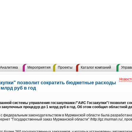
Аналитика
Мероприятия
Проекты
Каталог компаний
Управ
Новост
купки" позволит сократить бюджетные расходы
 млрд руб в год
анной системы управления госзакупками /"АИС Госзакупки"/ позволит с
 закупочных процедур до 1 млрд руб в год. Об этом сообщил областной д
ие с федеральным законодательством в Мурманской области была разработан
нтернет "Государственный заказ Мурманской области" /http://gz.murman.ru/, 
т более 260 государственных заказчиков, у которых установлены автоматизи