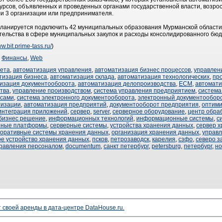
курсов, объявленных и проведенных органами государственной власти, возросл
ли 3 организации или предпринимателя.
" планируется подключить 42 муниципальных образования Мурманской области
тельства в сфере муниципальных закупок и расходы консолидированного бюд
ww.bit.prime-tass.ru/
)
,
Финансы
,
Web
чета
,
автоматизация управления
,
автоматизация бизнес процессов
,
управлен
тизация бизнеса
,
автоматизация склада
,
автоматизация технологических
,
пр
изация документооборота
,
автоматизация делопроизводства
,
ECM
,
автомат
тва
,
управление производством
,
система управления предприятием
,
система
ссами
,
система электронного документооборота
,
электронный документообор
тизации
,
автоматизация предприятий
,
документооборот предприятия
,
оптими
интеграция приложений
,
сервер
,
server
,
серверное оборудование
,
центр обра
бизнес решение
,
информационных технологий
,
информационные системы
,
с
рные платформы
,
серверные системы
,
устройства хранения данных
,
сервер 
поративные системы хранения данных
,
организация хранения данных
,
управл
ое устройство хранения данных
,
псков
,
петрозаводск
,
карелия
,
сзфо
,
северо з
правления персоналом
,
documentum
,
санкт петербург
,
petersburg
,
петербург
,
но
своей аренды в дата-центре DataHouse.ru.