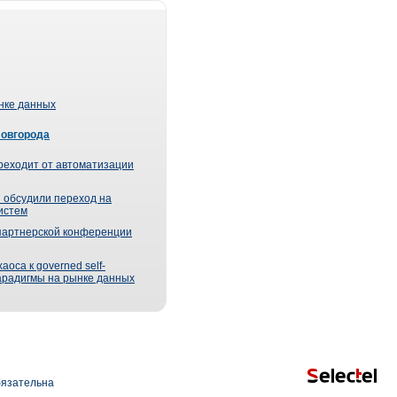
ынке данных
Новгорода
реходит от автоматизации
 обсудили переход на
истем
партнерской конференции
оса к governed self-
парадигмы на рынке данных
язательна