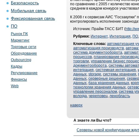
Безопасность
по сравнению с 2005 г количество кон
среднем в каждом конкурсе участвова
Мобильная связь
К 2008 г к сервисам АИС "Госзакупки
Фиксированная связь
контролировать исполнение законода
ПО
Источник: Прайм-ТАСС БИТ (
http://w
Рынок ПК
Рубрики:
Интернет
,
Интеграция
,
ПО
Маркетинг
Ключевые слова:
автоматизация у
Торговые сети
автоматизация производств
,
автома
система документооборота
,
автомат
Оборудование
процессов
,
планирование производс
Outsourcing
торговли
,
управление бизнес проце
документооборота
,
системы автома
Кадры
интеграция
,
системная интеграция
,
Регулирование
данных
,
storage
,
системы хранения
,
данных
,
серверные решения
,
серве
Финансы
данных
,
база хранения данных
,
кор
Web
технологии хранения данных
,
сетев
управление персоналом
,
система у
вологда
,
череповец
,
ленобласть
наверх
А знаете ли Вы что?
Серверы новой конфигурации ждут 