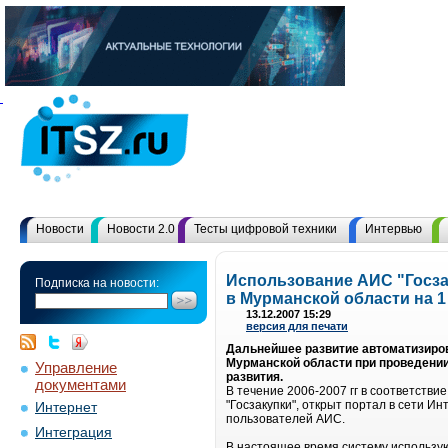
Новости
Новости 2.0
Тесты цифровой техники
Интервью
Использование АИС "Госза
Подписка на новости:
в Мурманской области на 1
13.12.2007 15:29
версия для печати
Дальнейшее развитие автоматизиров
Мурманской области при проведении
Управление
развития.
документами
В течение 2006-2007 гг в соответств
"Госзакупки", открыт портал в сети И
Интернет
пользователей АИС.
Интеграция
В настоящее время систему использую