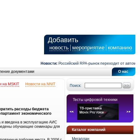
Добавить
новость
мероприятие
компанию
Новости:
Российский RPA-рынок переходит от автоматиз
ление документами
О нас
и на MSKIT
Новости на NNIT
Поиск:
Тесты цифровой техники
ократить расходы бюджета
епартамент экономического
а и введена в эксплуатацию АИС
проведены обучающие семинары для
Каталог компаний
Мегаплан
рованные рабочие места. В 2006 г