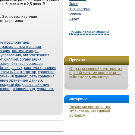
о более чем в 2,5 раза. В
Jume
Кит-системс
Iconica
. Это позволит лучше
Бегет
жета региона.
Добавь свою компанию
ие предприятием
,
ограммы автоматизации
,
изация
,
автоматизация
 управления
,
автоматизация
от
,
биллинг
,
организация
Проекты
зация бизнес процессов
,
ботки данных
,
системы хранения
От разрозненной отчетности к
истемный интегратор
,
хранение
единой системе аналитики —
хранения данных
,
сеть хранения
кейс «Холодильник.ру»
ение хранением данных
,
ападный федеральный округ
,
вгород
,
калининград
,
мурманск
,
Интервью
Эволюция партнерства:
экосистема, как единый
организм