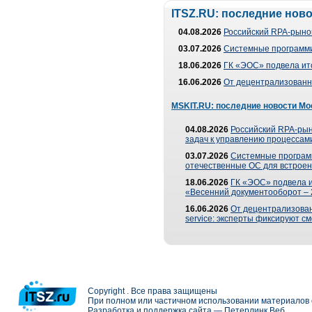
ITSZ.RU: последние нов
04.08.2026
Российский RPA-рынок
03.07.2026
Системные программи
18.06.2026
ГК «ЭОС» подвела ит
16.06.2026
От децентрализованно
MSKIT.RU: последние новости Мо
04.08.2026
Российский RPA-рын
задач к управлению процессами
03.07.2026
Системные програм
отечественные ОС для встроен
18.06.2026
ГК «ЭОС» подвела 
«Весенний документооборот –
16.06.2026
От децентрализованн
service: эксперты фиксируют с
Copyright . Все права защищены
При полном или частичном использовании материалов с
Разработка и поддержка сайта —
Петерлинк Веб