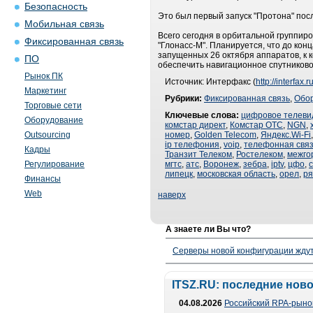
Безопасность
Это был первый запуск "Протона" пос
Мобильная связь
Всего сегодня в орбитальной группир
Фиксированная связь
"Глонасс-М". Планируется, что до кон
запущенных 26 октября аппаратов, к 
ПО
обеспечить навигационное спутников
Рынок ПК
Источник: Интерфакс (
http://interfax.r
Маркетинг
Рубрики:
Фиксированная связь
,
Обо
Торговые сети
Ключевые слова:
цифровое телеви
Оборудование
комстар директ
,
Комстар ОТС
,
NGN
,
Outsourcing
номер
,
Golden Telecom
,
Яндекс.Wi-Fi
ip телефония
,
voip
,
телефонная свя
Кадры
Транзит Телеком
,
Ростелеком
,
межго
Регулирование
мгтс
,
атс
,
Воронеж
,
зебра
,
iptv
,
цфо
,
липецк
,
московская область
,
орел
,
ря
Финансы
Web
наверх
А знаете ли Вы что?
Серверы новой конфигурации ждут 
ITSZ.RU: последние нов
04.08.2026
Российский RPA-рынок