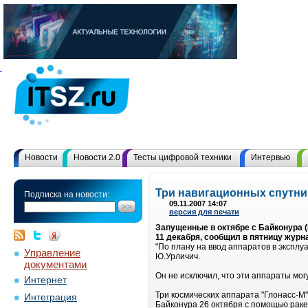
Новости
Новости 2.0
Тесты цифровой техники
Интервью
Три навигационных спутник
Подписка на новости:
09.11.2007 14:07
версия для печати
Запущенные в октябре с Байконура (
11 декабря, сообщил в пятницу жур
"По плану на ввод аппаратов в эксплу
Управление
Ю.Урличич.
документами
Он не исключил, что эти аппараты мо
Интернет
Три космических аппарата "Глонасс-М
Интеграция
Байконура 26 октября с помощью раке