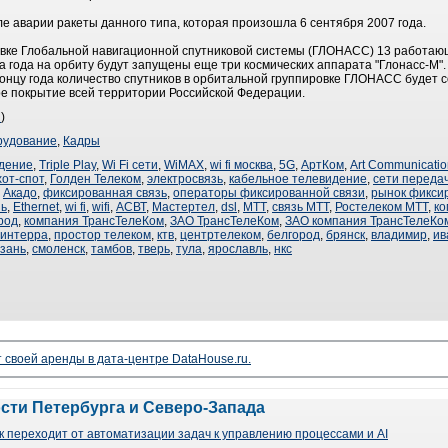
ле аварии ракеты данного типа, которая произошла 6 сентября 2007 года.
овке Глобальной навигационной спутниковой системы (ГЛОНАСС) 13 работающ
ца года на орбиту будут запущены еще три космических аппарата "Глонасс-М".
концу года количество спутников в орбитальной группировке ГЛОНАСС будет с
ое покрытие всей территории Российской Федерации.
u
)
рудование
,
Кадры
дение
,
Triple Play
,
Wi Fi сети
,
WiMAX
,
wi fi москва
,
5G
,
АртКом
,
Art Communicatio
хот-спот
,
Голден Телеком
,
электросвязь
,
кабельное телевидение
,
сети переда
,
Акадо
,
фиксированная связь
,
операторы фиксированной связи
,
рынок фикси
зь
,
Ethernet
,
wi fi
,
wifi
,
АСВТ
,
Мастертел
,
dsl
,
МТТ
,
связь МТТ
,
Ростелеком МТТ
,
ко
род
,
компания ТрансТелеКом
,
ЗАО ТрансТелеКом
,
ЗАО компания ТрансТелеКо
синтерра
,
простор телеком
,
ктв
,
центртелеком
,
белгород
,
брянск
,
владимир
,
ив
зань
,
смоленск
,
тамбов
,
тверь
,
тула
,
ярославль
,
нкс
своей аренды в дата-центре DataHouse.ru.
ости Петербурга и Северо-Запада
 переходит от автоматизации задач к управлению процессами и AI