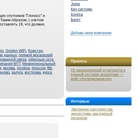
Jume
Кит-системс
Iconica
их спутников "Глонасс" и
Бегет
 Таким образом, с учетом
оставлять 19, что должно
Добавь свою компанию
ns
,
Golden WiFi
,
Комстар
,
чи данных
,
прямой московский
рованной связи
,
офисные сети
,
Проекты
мпания МТТ
,
Межрегиональный
м
,
москва
,
moskva
,
moscow
,
fttb
,
От разрозненной отчетности к
аново
,
калуга
,
кострома
,
курск
,
единой системе аналитики —
кейс «Холодильник.ру»
Интервью
Эволюция партнерства:
экосистема, как единый
организм