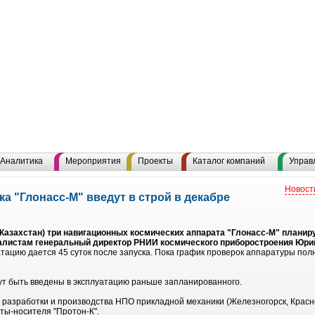
Аналитика
Мероприятия
Проекты
Каталог компаний
Управ
Новост
а "Глонасс-М" введут в строй в декабре
Казахстан) три навигационных космических аппарата "Глонасс-М" планир
налистам генеральный директор РНИИ космического приборостроения Юри
атацию дается 45 суток после запуска. Пока график проверок аппаратуры пол
гут быть введены в эксплуатацию раньше запланированного.
" разработки и производства НПО прикладной механики (Железногорск, Крас
ты-носителя "Протон-К".