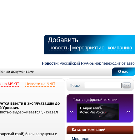
Добавить
новость
мероприятие
компанию
Новости:
Российский RPA-рынок переходит от автомати
ление документами
О нас
и на MSKIT
Новости на NNIT
Поиск:
Тесты цифровой техники
уется ввести в эксплуатацию до
й Урличич.
ностью выдерживается", - сказал
Каталог компаний
ноярский край) были запущены с
Мегаплан