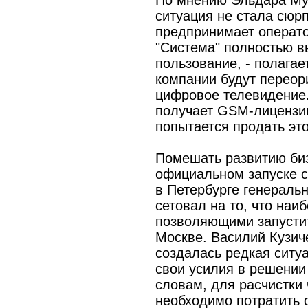
По мнению Эльдара Му
ситуация не стала сюр
предпринимает операто
"Система" полностью в
пользование, - полагае
компании будут переори
цифровое телевидение.
получает GSM-лицензии.
попытается продать это
Помешать развитию биз
официальном запуске с
в Петербурге генераль
сетовал на то, что наи
позволяющими запустит
Москве. Василий Кузиче
создалась редкая ситу
свои усилия в решении
словам, для расчистки
необходимо потратить 