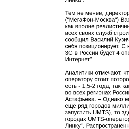
Тем не менее, директо
("МегаФон-Москва") Ва
как вполне реалистичн
всех своих служб строи
сообщил Василий Кузич
себя позиционирует. С
3G в России будет 4 о
Интернет".
Аналитики отмечают, чт
оператору стоит поторо
есть - 1,5-2 года, так
во всех регионах России
Астафьева. – Однако ес
еще ряд городов милли
запустить UMTS), то зд
городах UMTS-оператор
Линку". Распространен