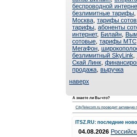
беспроводной интерне
безлимитные тарифы
Москва
,
тарифы сотов
тарифы
,
абоненты сот
интернет
,
Билайн
,
Вым
сотовые
,
тарифы МТС
МегаФон
,
широкополо
безлимитный SkyLink
,
Скай Линк
,
финансиро
продажа
,
выручка
наверх
А знаете ли Вы что?
CityTelecom.ru проводит активную
ITSZ.RU: последние нов
04.08.2026
Российск