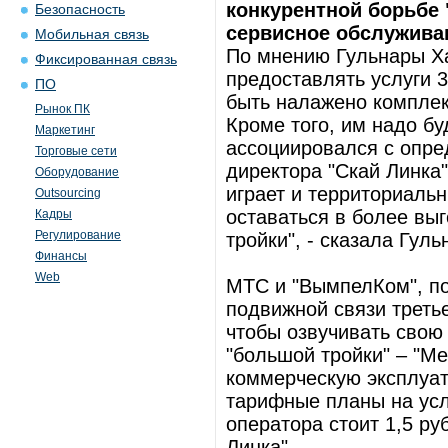
конкурентной борьбе 
Безопасность
сервисное обслуживан
Мобильная связь
По мнению Гульнары Ха
Фиксированная связь
предоставлять услуги 
ПО
быть налажено комплек
Рынок ПК
Кроме того, им надо бу
Маркетинг
ассоциировался с опр
Торговые сети
директора "Скай Линка
Оборудование
играет и территориальн
Outsourcing
оставаться в более вы
Кадры
Регулирование
тройки", - сказала Гул
Финансы
Web
МТС и "ВымпелКом", по
подвижной связи третье
чтобы озвучивать свою
"большой тройки" – "Ме
коммерческую эксплуат
тарифные планы на усл
оператора стоит 1,5 ру
Линка".