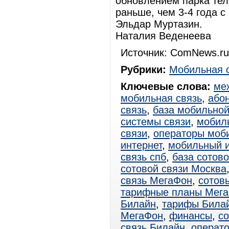
обновлением парка тел
раньше, чем 3-4 года с
Эльдар Муртазин.
Наталия Веденеева
Источник: ComNews.ru
Рубрики:
Мобильная 
Ключевые слова:
ме
мобильная связь
,
або
связь
,
база мобильной
системы связи
,
мобил
связи
,
операторы моби
интернет
,
мобильный и
связь спб
,
база сотово
сотовой связи Москва
связь МегаФон
,
сотов
тарифные планы Мег
Билайн
,
тарифы Била
МегаФон
,
финансы
,
с
связь Билайн
,
операт