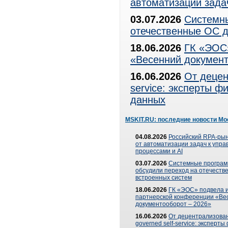
автоматизации зада
03.07.2026
Системны
отечественные ОС д
18.06.2026
ГК «ЭОС»
«Весенний документ
16.06.2026
От децен
service: эксперты 
данных
MSKIT.RU: последние новости Мо
04.08.2026
Российский RPA-рын
от автоматизации задач к упр
процессами и AI
03.07.2026
Системные програ
обсудили переход на отечеств
встроенных систем
18.06.2026
ГК «ЭОС» подвела и
партнерской конференции «Ве
документооборот – 2026»
16.06.2026
От децентрализован
governed self-service: эксперт