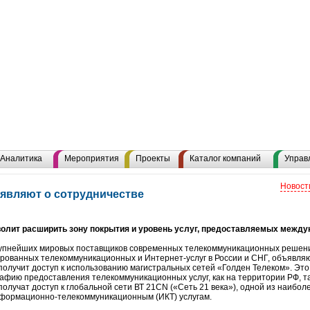
Аналитика
Мероприятия
Проекты
Каталог компаний
Управ
Новост
ъявляют о сотрудничестве
олит расширить зону покрытия и уровень услуг, предоставляемых межд
рупнейших мировых поставщиков современных телекоммуникационных решений
рованных телекоммуникационных и Интернет-услуг в России и СНГ, объявля
Т получит доступ к использованию магистральных сетей «Голден Телеком». Эт
афию предоставления телекоммуникационных услуг, как на территории РФ, та
олучат доступ к глобальной сети ВТ 21CN («Сеть 21 века»), одной из наибо
информационно-телекоммуникационным (ИКТ) услугам.