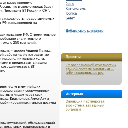
ьзуя разветвленную
Jume
ссии, что в свою очередь будет
Кит-системс
н, Президент ВТ Россия и СНГ.
Iconica
Бегет
сить надежность предоставляемых
ии РФ, направленной на
Добавь свою компанию
равительством РФ. Стремительное
требовало значительного
т около 250 компаний.
леком, – уверен Андрей Патока,
ей работы является развитие
Проекты
 им дополнительных услуг.
сными и предоставить нашим
От разрозненной отчетности к
 сотрудничество с ВТ
единой системе аналитики —
в».
кейс «Холодильник.ру»
рнет-услуг в крупнейших
ми средствами и сооружениями
Интервью
частным лицам через свои
град, Красноярск, Алма-Ату и
Эволюция партнерства:
 комбинированных пунктов доступа
экосистема, как единый
организм
елекоммуникаций, обслуживающий
г, локальных, национальных и