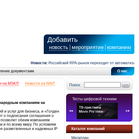
Добавить
новость
мероприятие
компанию
Новости:
Российский RPA-рынок переходит от автоматизации з
ление документами
О нас
и на MSKIT
Новости на NNIT
Поиск:
Тесты цифровой техники
ународным компаниям на
 и услуг для бизнеса, и «Голден
ют о подписания соглашения о
о позволит обеим компаниям
к и по всему миру. По условиям
лее разветвленных и надежных IP
Каталог компаний
Мегаплан