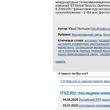
международных телекоммуникационных 
компаний: BT Global Services, Openre
В 2006/2007 финансовом году (который
налогообложения – 2 484 млн. фунтов 
Автор:
Юрий Мальцев (
info@mskit.ru
Рубрики:
Фиксированная связь
,
Инт
Ключевые слова:
интернет провай
интернет провайдеры центральный
маркетинга
,
организация маркетинга
сети передачи данных
,
прямой моск
рынок фиксированной связи
,
тарифы
наверх
А знаете ли Вы что?
CityTelecom.ru зарегистрирует вашу
ITSZ.RU: последние нов
04.08.2026
Российский RPA-рынок
03.07.2026
Системные программи