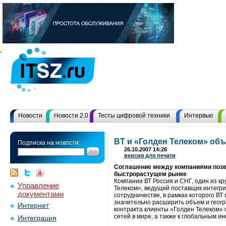
Новости
Новости 2.0
Тесты цифровой техники
Интервью
BT и «Голден Телеком» об
Подписка на новости:
26.10.2007 14:26
версия для печати
Соглашение между компаниями позв
быстрорастущем рынке
Компании ВТ Россия и СНГ, один из к
Управление
Телеком», ведущий поставщик интегри
документами
сотрудничестве, в рамках которого В
значительно расширить объем и геогр
Интернет
контракта клиенты «Голден Телеком» п
сетей в мире, а также к глобальным 
Интеграция