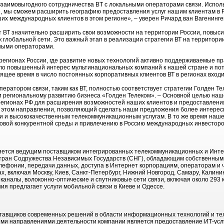
взаимовыгодного сотрудничества BT с локальными операторами связи. Испол
, мы сможем расширить географию предоставления услуг нашим клиентам в Ро
их международных клиентов в этом регионе», – уверен Ричард ван Вагенинге
т ВТ значительно расширить свои возможности на территории России, повы
 к глобальной сети. Это важный этап в реализации стратегии ВТ на территор
ными операторами.
регионах России, где развитие новых технологий активно поддерживаемые п
ило повышенный интерес мультинациональных компаний к нашей стране и по
ящее время в число постоянных корпоративных клиентов ВТ в регионах входи
ратором связи, таким как ВТ, полностью соответствует стратегии Голден Те
 региональному развитию бизнеса «Голден Телеком». – Основной целью наш
регионах РФ для расширения возможностей наших клиентов и предоставления
 в этом направлении, позволяющий сделать наши предложения более интере
и и высококачественным телекоммуникационным услугам. В то же время наше
ровой конкурентной среды и привлечению в Россию международных инвесторо
ляется ведущим поставщиком интегрированных телекоммуникационных и Инте
 стран Содружества Независимых Государств (СНГ), обладающим собственны
елефонии, передачи данных, доступа в Интернет корпорациям, операторам и 
, включая Москву, Киев, Санкт-Петербург, Нижний Новгород, Самару, Калинин
 каналы, волоконно-оптические и спутниковые сети связи, включая около 293
ния предлагает услуги мобильной связи в Киеве и Одессе.
ставщиков современных решений в области информационных технологий и т
ыми направлениями деятельности компании является предоставление ИТ-услу