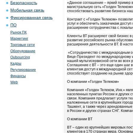
Безопасность
«Данное соглашение – яркий пример 
магистральную сеть «Голден Телеком»
Мобильная связь
способствовать развитию бизнеса наш
Фиксированная связь
Контракт с «Голден Телеком» позволи
услуг и обеспечить заказчикам доступ
ПО
расширение сотрудничества с локаль
Рынок ПК
Клиенты ВТ расширяют свой бизнес в 
Маркетинг
развитие российского рынка обуслов
расширения деятельности BT. В насто
Торговые сети
Оборудование
«Сотрудничество с международным опе
Вице-Президент по международному и
Outsourcing
нашей мультисервисной сети во всех 
Кадры
Соглашение с ВТ – это еще один шаг
клиентам доступ к международной сет
Регулирование
способствует созданию на рынке здо
Финансы
О компании «Голден Телеком»
Web
Компания «Голден Телеком, Инк.» яв
населенных пунктах России и других
связи. Компания предлагает услуги т
наложенные сети в крупнейших городах
Ташкент, а также через арендованные
в России и других странах СНГ. Компа
О компании BT
BT – один из крупнейших мировых по
клиентов в 170 странах мира. Основн