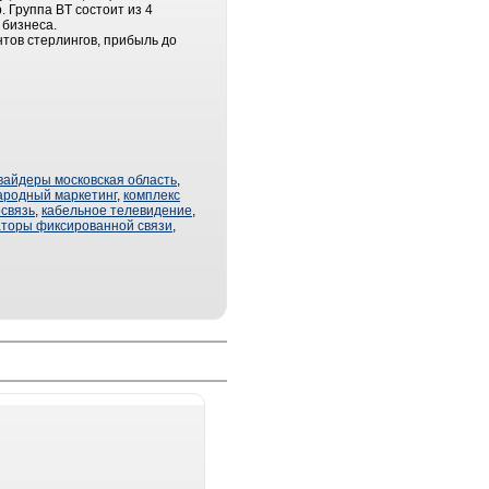
 Группа BT состоит из 4
 бизнеса.
нтов стерлингов, прибыль до
вайдеры московская область
,
родный маркетинг
,
комплекс
освязь
,
кабельное телевидение
,
торы фиксированной связи
,