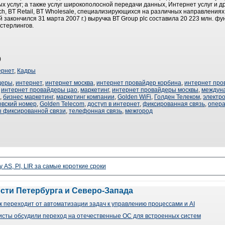
услуг; а также услуг широкополосной передачи данных, Интернет услуг и др.
ach, BT Retail, BT Wholesale, специализирующихся на различных направлениях
 закончился 31 марта 2007 г.) выручка ВТ Group plc составила 20 223 млн. фу
стерлингов.
)
ернет
,
Кадры
деры
,
интернет
,
интернет москва
,
интернет провайдер корбина
,
интернет про
,
интернет провайдеры цао
,
маркетинг
,
интернет провайдеры москвы
,
междуна
,
бизнес маркетинг
,
маркетинг компании
,
Golden WiFi
,
Голден Телеком
,
электр
овский номер
,
Golden Telecom
,
доступ в интернет
,
фиксированная связь
,
опера
 фиксированной связи
,
телефонная связь
,
межгород
 AS, PI, LIR за самые короткие сроки
ости Петербурга и Северо-Запада
 переходит от автоматизации задач к управлению процессами и AI
сты обсудили переход на отечественные ОС для встроенных систем