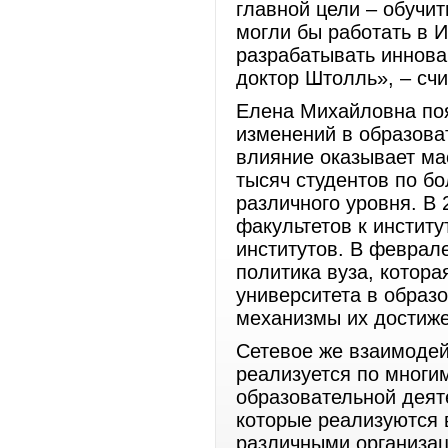
главной цели – обучи
могли бы работать в И
разрабатывать иннова
доктор Штолль», – сч
Елена Михайловна поя
изменений в образов
влияние оказывает ма
тысяч студентов по б
различного уровня. В 
факультетов к институ
институтов. В феврал
политика вуза, котора
университета в образ
механизмы их достиже
Сетевое же взаимодей
реализуется по многи
образовательной деят
которые реализуются 
различными организа