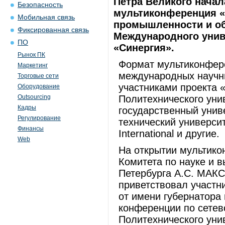
Петра Великого нача
Безопасность
мультиконференция «С
Мобильная связь
промышленности и об
Фиксированная связь
Международного униве
ПО
«Синергия».
Рынок ПК
Формат мультиконфер
Маркетинг
международных научн
Торговые сети
участниками проекта 
Оборудование
Outsourcing
Политехнического уни
Кадры
государственный унив
Регулирование
технический универси
Финансы
International и другие.
Web
На открытии мультико
Комитета по науке и 
Петербурга А.С. МАК
приветствовал участн
от имени губернатора 
конференции по сетев
Политехнического уни