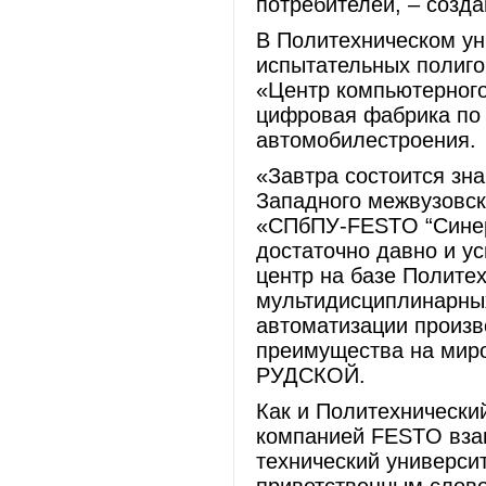
потребителей, – созд
В Политехническом ун
испытательных полиго
«Центр компьютерног
цифровая фабрика по 
автомобилестроения.
«Завтра состоится зн
Западного межвузовск
«СПбПУ-FESTO “Синер
достаточно давно и у
центр на базе Полите
мультидисциплинарных
автоматизации произв
преимущества на миро
РУДСКОЙ.
Как и Политехнически
компанией FESTO вза
технический университ