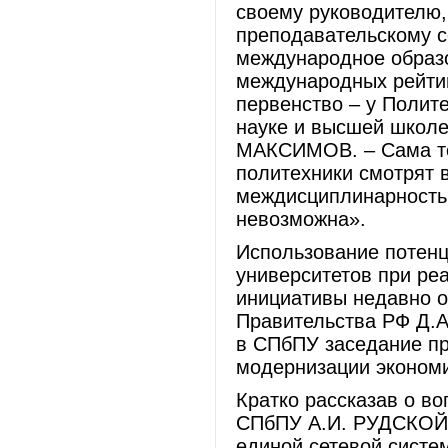
своему руководителю,
преподавательскому с
международное образо
международных рейтин
первенство – у Полите
науке и высшей школе
МАКСИМОВ. – Сама те
политехники смотрят 
междисциплинарностью
невозможна».
Использование потенц
университетов при ре
инициативы недавно 
Правительства РФ Д.
в СПбПУ заседание пр
модернизации экономи
Кратко рассказав о во
СПбПУ А.И. РУДСКОЙ о
единой сетевой систе