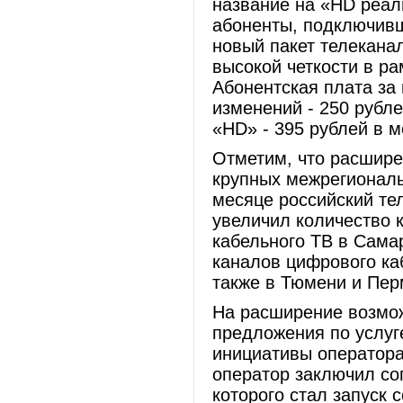
название на «HD реал
абоненты, подключивш
новый пакет телекана
высокой четкости в р
Абонентская плата за 
изменений - 250 рубле
«HD» - 395 рублей в м
Отметим, что расшире
крупных межрегиональ
месяце российский т
увеличил количество 
кабельного ТВ в Самар
каналов цифрового ка
также в Тюмени и Пер
На расширение возмож
предложения по услуг
инициативы оператора 
оператор заключил со
которого стал запуск 