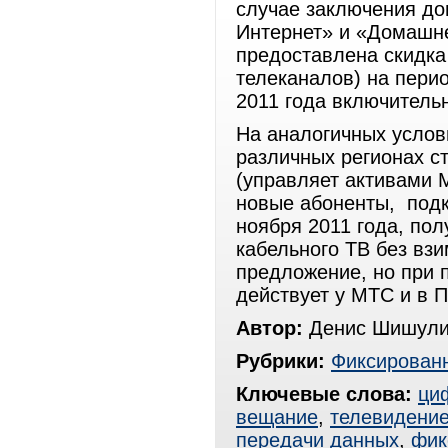
случае заключения до
Интернет» и «Домашне
предоставлена скидка
телеканалов) на пери
2011 года включитель
На аналогичных услов
различных регионах с
(управляет активами 
новые абоненты, подк
ноября 2011 года, по
кабельного ТВ без вз
предложение, но при 
действует у МТС и в П
Автор:
Денис Шишули
Рубрики:
Фиксированн
Ключевые слова:
ци
вещание
,
телевидени
передачи данных
,
фик