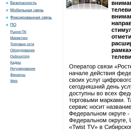
вниман
Безопасность
телев
Мобильная связь
внима
Фиксированная связь
напра
ПО
стиму
Рынок ПК
отмет
Маркетинг
расши
Торговые сети
рамках
Оборудование
телев
Outsourcing
Кадры
Оператор связи «Рост
Регулирование
начале действия феде
Финансы
своих услуг цифровог
Web
сегодняшний день усл
доступны во всех фед
торговыми марками. Т
сервис носит названи
Федеральном округе -
Федеральном округе, 
«Twist TV» в Сибирско