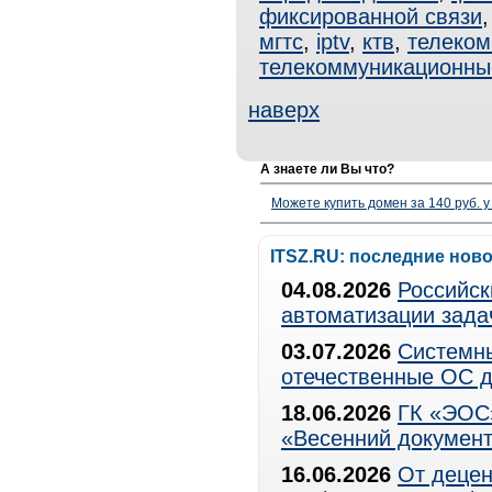
фиксированной связи
мгтс
,
iptv
,
ктв
,
телеком
телекоммуникационны
наверх
А знаете ли Вы что?
Можете купить домен за 140 руб. у
ITSZ.RU: последние нов
04.08.2026
Российск
автоматизации зада
03.07.2026
Системны
отечественные ОС д
18.06.2026
ГК «ЭОС»
«Весенний документ
16.06.2026
От децен