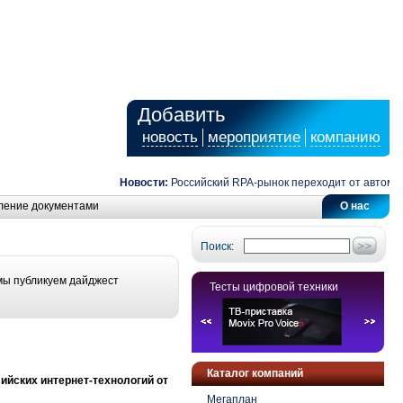
Добавить
новость
мероприятие
компанию
Новости:
Российский RPA-рынок переходит от автоматиза
ление документами
О нас
Поиск:
мы публикуем дайджест
Тесты цифровой техники
Каталог компаний
йских интернет-технологий от
Мегаплан