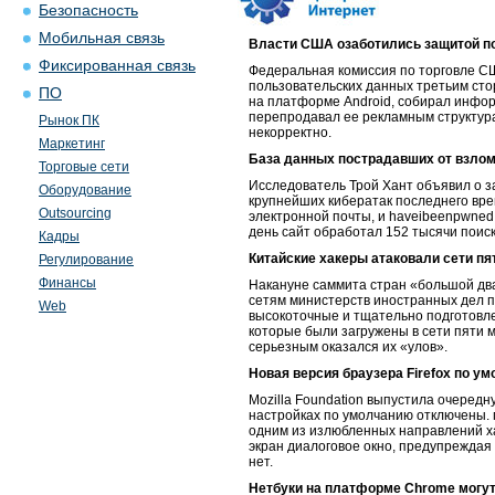
Безопасность
Мобильная связь
Власти США озаботились защитой п
Фиксированная связь
Федеральная комиссия по торговле С
пользовательских данных третьим сторо
ПО
на платформе Android, собирал инфор
перепродавал ее рекламным структур
Рынок ПК
некорректно.
Маркетинг
База данных пострадавших от взло
Торговые сети
Исследователь Трой Хант объявил о з
Оборудование
крупнейших кибератак последнего вре
Outsourcing
электронной почты, и haveibeenpwned
день сайт обработал 152 тысячи поис
Кадры
Китайские хакеры атаковали сети п
Регулирование
Финансы
Накануне саммита стран «большой двад
сетям министерств иностранных дел п
Web
высокоточные и тщательно подготовл
которые были загружены в сети пяти 
серьезным оказался их «улов».
Новая версия браузера Firefox по у
Mozilla Foundation выпустила очередну
настройках по умолчанию отключены. 
одним из излюбленных направлений ха
экран диалоговое окно, предупреждая
нет.
Нетбуки на платформе Chrome могут