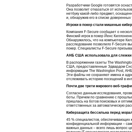
Разработчики Google готовятся оснас
Она позволит отказаться от использов
нетбуку какой-либо предмет, оснащен
и, обнаружив его в списке доверенных 
Игроки в покер стали мишенью кибе
Компания F-Secure сообщает о нескол
Финский игрок в покер Йенс Киллоненк 
Обнаружилось, что на компьютере Ки
расследование позволило F-Secure в
покер. Специалисты F-Secure призыва
АНБ США использовала для слежки 
В распоряжении газеты The Washingt
США, предоставленные Эдвардом Сноу
информации The Washington Post, АНБ
Эти файлы не сохраняют имена и адр
отслеживать историю посещений в ин
Почти две трети мирового веб-траф
Согласно данным исследования, прове
боты. Причем по сравнению с прошлым
пришлась на ботов поисковых и оптим
ответственных за автоматическую рас
Киберзащита бессильна перед мор
45 % специалистов, обеспечивающих к
конфиденциальной информации – сами
важных данных – всего лишь вопрос ц