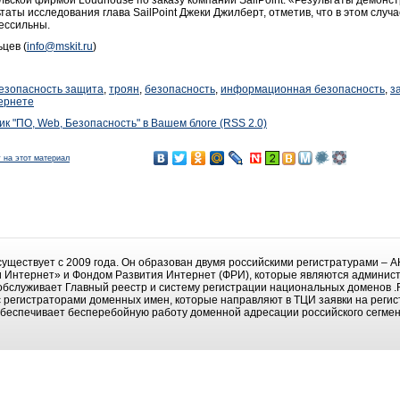
льской фирмой Loudhouse по заказу компании SailPoint. «Результаты демонс
таты исследования глава SailPoint Джеки Джилберт, отметив, что в этом сл
ессильны.
цев (
info@mskit.ru
)
езопасность защита
,
троян
,
безопасность
,
информационная безопасность
,
з
ернете
к "ПО, Web, Безопасность" в Вашем блоге (RSS 2.0)
 на этот материал
существует с 2009 года. Он образован двумя российскими регистратурами –
и Интернет» и Фондом Развития Интернет (ФРИ), которые являются админис
 обслуживает Главный реестр и систему регистрации национальных доменов .R
регистраторами доменных имен, которые направляют в ТЦИ заявки на регис
 обеспечивает бесперебойную работу доменной адресации российского сегмен