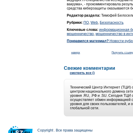
ведущих IT-специалистов исследовате
вакуума», - прокомментировала резуль
средства киберзащиты оказываются б
Редактор раздела:
Тимофей Белосель
Рубрики:
ПО
,
Web
,
Безопасность
Ключевые слова:
информационная б
мошенничество
,
мошенничество в инт
Понравился материал?
Новости рубри
наверх
Получить ссылку
Свежие комментарии
смотреть все ()
Технический Центр Интернет (ТЦИ) 
центром национального домена сет
уровня .RU, .РФ и .SU. Сегодня ТЦИ
осуществляет обмен информацией с 
уровня для своих пользователей, и
глобальной сети.
Copyright . Все права защищены