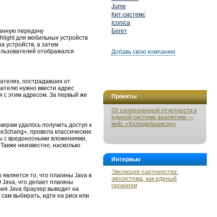
Jume
Кит-системс
Iconica
ванную передачу
Бегет
shlight для мобильных устройств
 устройств, а затем
ользователей отображался
Добавь свою компанию
вателях, пострадавших от
вателю нужно ввести адрес
 с этим адресом. За первый же
Проекты
От разрозненной отчетности к
единой системе аналитики —
кейс «Холодильник.ру»
керам удалось получить доступ к
Ke3chang», провела классические
ты с вредоносными вложениями,
Также неизвестно, насколько
Интервью
Эволюция партнерства:
 является то, что плагины Java в
экосистема, как единый
 Java, что делает плагины
организм
ия Java браузер выводит на
сам выбирать, идти на риск или