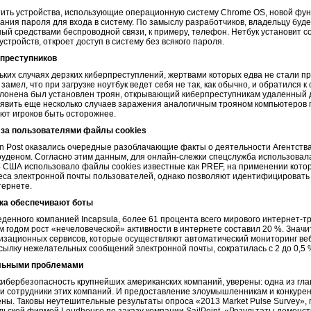
тить устройства, использующие операционную систему Chrome OS, новой функц
ания пароля для входа в систему. По замыслу разработчиков, владельцу буде
ный средствами беспроводной связи, к примеру, телефон. Нетбук установит 
устройств, откроет доступ в систему без всякого пароля.
рпреступников
ьких случаях дерзких киберпреступлений, жертвами которых едва не стали п
замел, что при загрузке ноутбук ведет себя не так, как обычно, и обратился к
ллонена был установлен троян, открывающий киберпреступникам удаленный 
ыявить еще несколько случаев заражения аналогичным трояном компьютеров 
ют игроков быть осторожнее.
за пользователями файлы cookies
on Post оказались очередные разоблачающие факты о деятельности Агентств
деном. Согласно этим данным, для онлайн-слежки спецслужба использовала
 США использовало файлы cookies известные как PREF, на применении кото
еса электронной почты пользователей, однако позволяют идентифицировать 
тернете.
ика обеспечивают боты
денного компанией Incapsula, более 61 процента всего мирового интернет-т
 годом рост «нечеловеческой» активности в интернете составил 20 %. Значи
изационных сервисов, которые осуществляют автоматический мониторинг веб
сылку нежелательных сообщений электронной почты, сократилась с 2 до 0,5 
альными проблемами
ибербезопасность крупнейших американских компаний, уверены: одна из гла
 сотрудники этих компаний. И предоставление злоумышленникам и конкурен
ены. Таковы неутешительные результаты опроса «2013 Market Pulse Survey»,