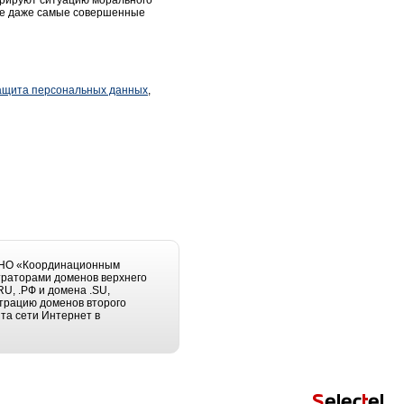
трируют ситуацию морального
учае даже самые совершенные
ащита персональных данных
,
 АНО «Координационным
траторами доменов верхнего
U, .РФ и домена .SU,
трацию доменов второго
та сети Интернет в