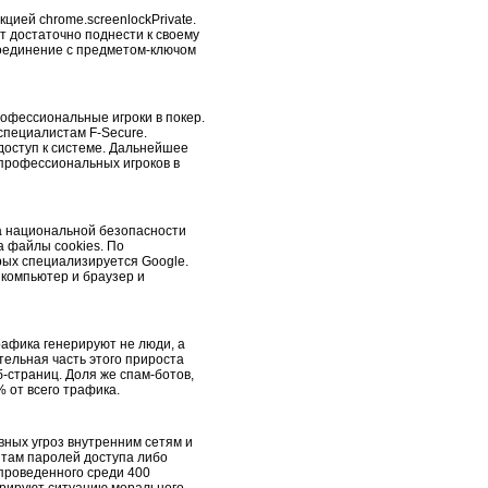
ией chrome.screenlockPrivate.
т достаточно поднести к своему
соединение с предметом-ключом
рофессиональные игроки в покер.
 специалистам F-Secure.
доступ к системе. Дальнейшее
профессиональных игроков в
а национальной безопасности
 файлы cookies. По
рых специализируется Google.
компьютер и браузер и
рафика генерируют не люди, а
тельная часть этого прироста
-страниц. Доля же спам-ботов,
% от всего трафика.
вных угроз внутренним сетям и
там паролей доступа либо
 проведенного среди 400