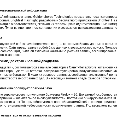
ользовательской информации
ША обязала компанию Goldenshores Technologies прекратить несанкциониро
нам. Brightest Flashlight, разработчик бесплатного приложения Brightest Fla
мацию о пользователях, включая их геопозицию и идентификационные номера
ам. Пункт в лицензионном соглашении о возможном использовании данных п
ма
апуске веб-сайта haveibeenpwned.com, на котором собраны данные о пользо
мени. Сайт представляет собой базу данных с возможностью поиска. Пользо
.com сообщит, была ли взломана какая-либо учетная запись, ассоциированная
ковых запросов.
яти МИДов стран «большой двадцатки»
цатки», состоявшегося в начале сентября в Санкт-Петербурге, китайским ха
яти стран-участниц встречи. Хакерская группировка, получившая название «
енные кибератаки. В ходе их распространялись сообщения электронной поч
министерств иностранных дел. В настоящий момент следы хакеров потеряны. 
молчанию блокирует плагины Java
ю версию своего популярного браузера Firefox – 26. Его важной особенностью
причина – значительное число уязвимостей, постоянно обнаруживаемых в ПО
керских атак. Теперь, обнаруживая на отображаемой веб-странице приложен
 о потенциальной небезопасности подключения плагина. Пользователь волен 
 отказаться от использования паролей