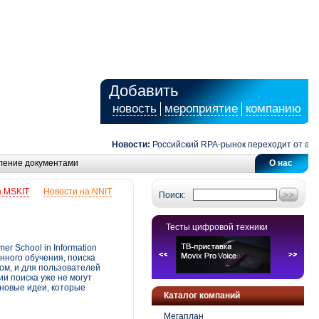
Добавить
новость
мероприятие
компанию
Новости:
Российский RPA-рынок переходит от автом
ление документами
О нас
а MSKIT
Новости на NNIT
Поиск:
Тесты цифровой техники
 School in Information
нного обучения, поиска
ом, и для пользователей
и поиска уже не могут
новые идеи, которые
Каталог компаний
Мегаплан