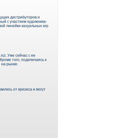
едущих дистрибуторов и
ный с участием художника-
вой линейки казуальных игр
ru). Уже сейчас с ее
Кроме того, подключаясь к
 на рынке.
вились от кризиса и могут