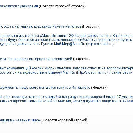
становятся сувенирами
(Новости короткой строкой)
: охота на главную красавицу Рунета началась
(Новости)
дный конкурс красоты «Мисс Интернет-2009» (http://miss.mail.ru). В течение
ицы будут бороться за право стать лицом российского Интернета и получить
дущая социальная сеть Рунета Мой Мир@Mail.Ru (http://mir.mail.ru).
етит на вопросы интернет-пользователей
(Новости)
овых коммуникаций России Игорь Олегович Щеголев ответит на вопросы интер
тоится на видеохостинге Видео@Mail.Ru (http://video.mail.ru) и сайте Вести.
 документы чаще всего пытаются купить в Интернете
(Новости)
mail.ru), с помощью которого каждый месяц ищут информацию больше 17 милли
ковых запросов пользователей и выяснил, какие документы чаще всего пытаю
явились Казань и Тверь
(Новости короткой строкой)