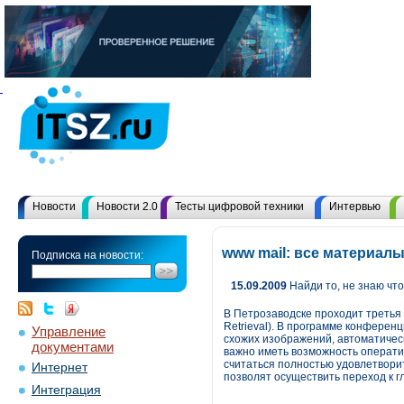
Новости
Новости 2.0
Тесты цифровой техники
Интервью
www mail: все материал
Подписка на новости:
15.09.2009
Найди то, не знаю чт
В Петрозаводске проходит третья 
Retrieval). В программе конферен
Управление
схожих изображений, автоматичес
документами
важно иметь возможность операти
считаться полностью удовлетвори
Интернет
позволят осуществить переход к г
Интеграция