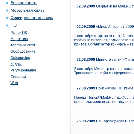
Безопасность
02.09.2009
Открытки на Mail.Ru 
Мобильная связь
Фиксированная связь
ПО
02.09.2009
«Мисс Интернет-2009»
Рынок ПК
1 сентября стартовал третий ежего
Маркетинг
красивые интернет-пользовательн
призов. Организатор конкурса – ве
Торговые сети
Оборудование
Outsourcing
31.08.2009
Министр связи РФ отв
Кадры
2 сентября Министр связи и масс
Регулирование
Трансляция онлайн-конференции сос
Финансы
Web
27.08.2009
Поиск@Mail.Ru: какие
Проект Поиск@Mail.Ru (http://go.
проанализировал статистику поис
26.08.2009
На Картах@Mail.Ru по