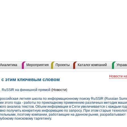
Аналитика
Мероприятия
Проекты
Каталог компаний
Управ
Новости н
ы с этим ключевым словом
о. RuSSIR на финишной прямой
(Новости)
российская летняя школа по информационному поиску RuSSIR (Russian Summer
ции этого года - работы по прикладному применению различных методик маши
кого анализа текстов. Объем информации в Сети увеличивается с каждым год
вно получить конкретную информацию по запросу. При этом старые технологи
тельными, поэтому компании, работающие на данном рынке, разрабатывают 
лубокому поисковому таргетингу.