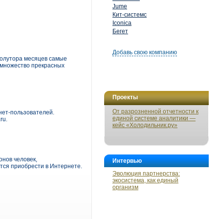
Jume
Кит-системс
Iconica
Бегет
Добавь свою компанию
 полутора месяцев самые
 множество прекрасных
Проекты
От разрозненной отчетности к
нет-пользователей.
единой системе аналитики —
ru.
кейс «Холодильник.ру»
онов человек,
Интервью
тся приобрести в Интернете.
Эволюция партнерства:
экосистема, как единый
организм