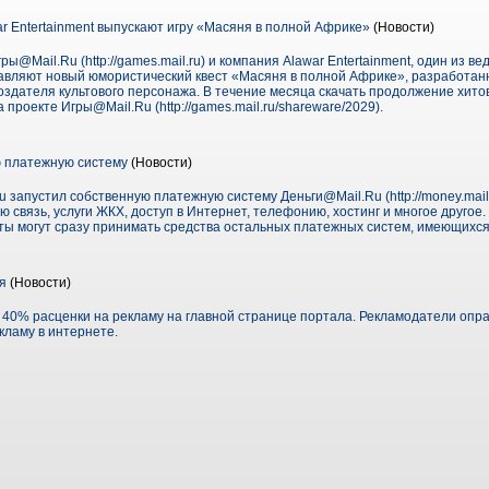
r Entertainment выпускают игру «Масяня в полной Африке»
(Новости)
ы@Mail.Ru (http://games.mail.ru) и компания Alawar Entertainment, один из в
тавляют новый юмористический квест «Масяня в полной Африке», разработан
оздателя культового персонажа. В течение месяца скачать продолжение хито
проекте Игры@Mail.Ru (http://games.mail.ru/shareware/2029).
ю платежную систему
(Новости)
Ru запустил собственную платежную систему Деньги@Mail.Ru (http://money.mail.
связь, услуги ЖКХ, доступ в Интернет, телефонию, хостинг и многое другое. 
ты могут сразу принимать средства остальных платежных систем, имеющихся
я
(Новости)
а 40% расценки на рекламу на главной странице портала. Рекламодатели опра
кламу в интернете.