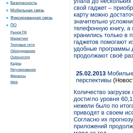
упала до нескольких
Безопасность
свой гаджет – приоб
Мобильная связь
карту можно достато
Фиксированная связь
значительно усложни
ПО
телефонную книгу, а
Рынок ПК
хранились только в 
Маркетинг
гаджетов помогают и
Торговые сети
удобные программы д
Оборудование
продолжают своё раз
Outsourcing
Кадры
Регулирование
25.02.2013
Мобильны
Финансы
перспективы
(Новос
Web
Количество загрузок
достигло уровня 60,1
нежели было по итога
приводят в своем исс
Согласно их прогнозу
приложений продолжи