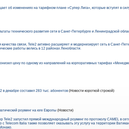
ает об изменениях на тарифном плане «Супер Лига», которые вступят в силу
ьтаты технического развития сети в Санкт-Петербурге и Ленинградской облас
качества связи, Tele2 активно расширяет и модернизирует сеть в Санкт-Пет
нические работы велись в 12 районах Ленобласти.
понизил цену по одному из направлений на корпоративных тарифах «Менед
2 в декабре составил 283 тыс. абонентов
(Новости короткой строкой)
матический роуминг на юге Европы
(Новости)
р Tele2 запустил прямой международный роуминг по протоколу CAMEL в сетя
во с Telecom Italia также позволяет оказывать эту услугу на территории Ватик
Монако.