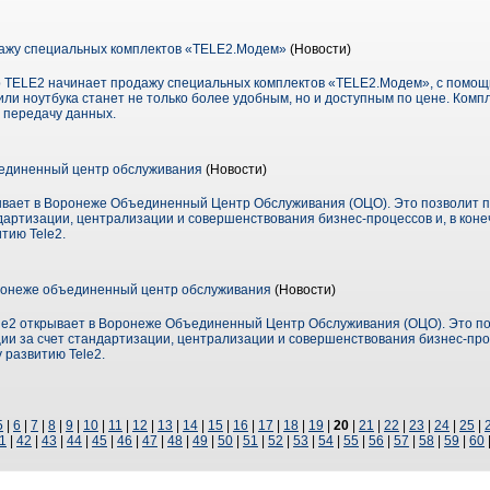
ажу специальных комплектов «TELE2.Модем»
(Новости)
 TELE2 начинает продажу специальных комплектов «TELE2.Модем», с помощь
ли ноутбука станет не только более удобным, но и доступным по цене. Компл
 передачу данных.
единенный центр обслуживания
(Новости)
ывает в Воронеже Объединенный Центр Обслуживания (ОЦО). Это позволит 
артизации, централизации и совершенствования бизнес-процессов и, в конеч
тию Tele2.
оронеже объединенный центр обслуживания
(Новости)
le2 открывает в Воронеже Объединенный Центр Обслуживания (ОЦО). Это п
и за счет стандартизации, централизации и совершенствования бизнес-проце
 развитию Tele2.
5
|
6
|
7
|
8
|
9
|
10
|
11
|
12
|
13
|
14
|
15
|
16
|
17
|
18
|
19
|
20
|
21
|
22
|
23
|
24
|
25
|
1
|
42
|
43
|
44
|
45
|
46
|
47
|
48
|
49
|
50
|
51
|
52
|
53
|
54
|
55
|
56
|
57
|
58
|
59
|
60