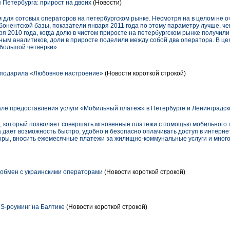
Петербурга: прирост на двоих
(Новости)
 для сотовых операторов на петербургском рынке. Несмотря на в целом не о
онентской базы, показатели января 2011 года по этому параметру лучше, че
бря 2010 года, когда долю в чистом приросте на петербургском рынке получил
нным аналитиков, доли в приросте поделили между собой два оператора. В це
«большой четверки».
 подарила «Любовное настроение»
(Новости короткой строкой)
але предоставления услуги «Мобильный платеж» в Петербурге и Ленинградск
, который позволяет совершать мгновенные платежи с помощью мобильного 
а дает возможность быстро, удобно и безопасно оплачивать доступ в интерн
ры, вносить ежемесячные платежи за жилищно-коммунальные услуги и много
обмен с украинскими операторами
(Новости короткой строкой)
S-роуминг на Балтике
(Новости короткой строкой)