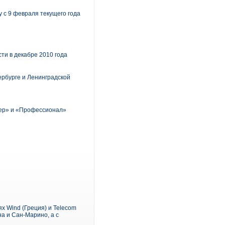
 с 9 февраля текущего года
ти в декабре 2010 года
ербурге и Ленинградской
жер» и «Профессионал»
х Wind (Греция) и Telecom
ана и Сан-Марино, а с