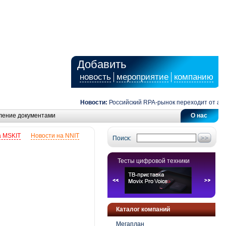
Добавить
новость
мероприятие
компанию
Новости:
Российский RPA-рынок переходит от автома
ление документами
О нас
а MSKIT
Новости на NNIT
Поиск:
Тесты цифровой техники
Каталог компаний
Мегаплан