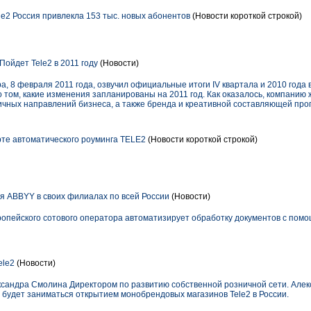
le2 Россия привлекла 153 тыс. новых абонентов
(Новости короткой строкой)
Пойдет Tele2 в 2011 году
(Новости)
а, 8 февраля 2011 года, озвучил официальные итоги IV квартала и 2010 года в
 том, какие изменения запланированы на 2011 год. Как оказалось, компанию
ичных направлений бизнеса, а также бренда и креативной составляющей пр
рте автоматического роуминга TELE2
(Новости короткой строкой)
я ABBYY в своих филиалах по всей России
(Новости)
ропейского сотового оператора автоматизирует обработку документов с помо
ele2
(Новости)
ксандра Смолина Директором по развитию собственной розничной сети. Алек
 будет заниматься открытием монобрендовых магазинов Tele2 в России.