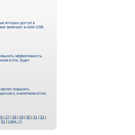
ю которых доступ в
ект включает в себя USB-
повысить эффективность
ном итоге, будет
озволит повысить
ссов и, в конечном итоге,
26
|
27
|
28
|
29
|
30
|
31
|
32
|
|
61
|
след. >>