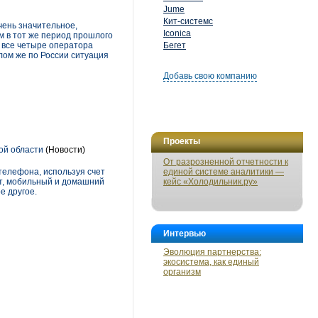
Jume
Кит-системс
чень значительное,
Iconica
м в тот же период прошлого
и все четыре оператора
Бегет
лом же по России ситуация
Добавь свою компанию
Проекты
ой области
(Новости)
От разрозненной отчетности к
телефона, используя счет
единой системе аналитики —
ет, мобильный и домашний
кейс «Холодильник.ру»
е другое.
Интервью
Эволюция партнерства:
экосистема, как единый
организм