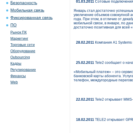
01.03.2011
Сотовые подключения 
Безопасность
Мобильная связь
Январь стал достаточно успешным
увеличение объемов совокупной аб
Фиксированная связь
года. При этом, в отличие от дека
мобильной связи, в январе, по да
ПО
достаточно позитивная для всей 
Рынок ПК
Маркетинг
28.02.2011
Компания А1 Systems
Торговые сети
Оборудование
Outsourcing
25.02.2011
Tele2 сообщает о нач
Кадры
Регулирование
«Мобильный платеж» – это сервис
Финансы
банковской карты абонента. Услуг
телефон, междугородные перегово
Web
22.02.2011
Tele2 открывает MMS-
18.02.2011
TELE2 открывает GPR