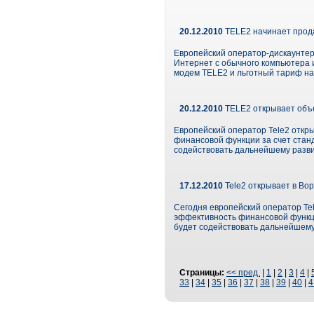
20.12.2010
TELE2 начинает прод
Европейский оператор-дискаунтер
Интернет с обычного компьютера и
модем TELE2 и льготный тариф на
20.12.2010
TELE2 открывает объ
Европейский оператор Tele2 откр
финансовой функции за счет станд
содействовать дальнейшему разви
17.12.2010
Tele2 открывает в В
Сегодня европейский оператор Te
эффективность финансовой функци
будет содействовать дальнейшему
Страницы:
<< пред.
|
1
|
2
|
3
|
4
|
33
|
34
|
35
|
36
|
37
|
38
|
39
|
40
|
4