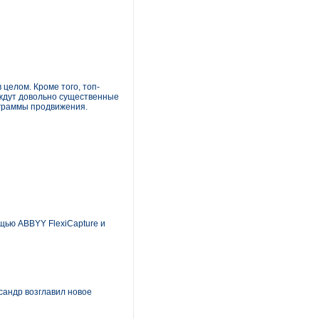
 целом. Кроме того, топ-
 ждут довольно существенные
ограммы продвижения.
щью ABBYY FlexiCapture и
сандр возглавил новое